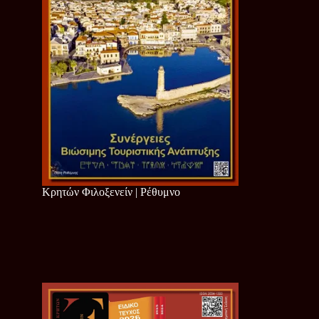
Κρητών Φιλοξενείν | Ρέθυμνο