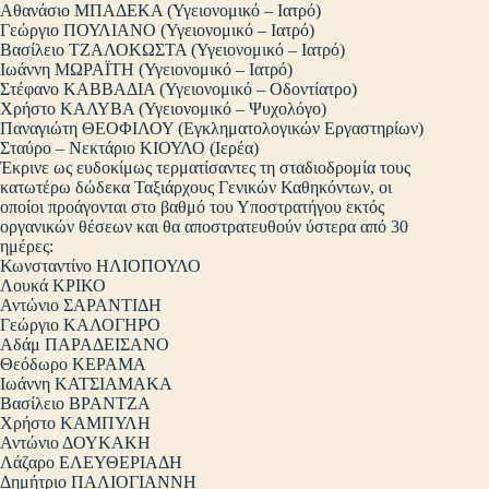
Αθανάσιο ΜΠΑΔΕΚΑ (Υγειονομικό – Ιατρό)
Γεώργιο ΠΟΥΛΙΑΝΟ (Υγειονομικό – Ιατρό)
Βασίλειο ΤΖΑΛΟΚΩΣΤΑ (Υγειονομικό – Ιατρό)
Ιωάννη ΜΩΡΑΪΤΗ (Υγειονομικό – Ιατρό)
Στέφανο ΚΑΒΒΑΔΙΑ (Υγειονομικό – Οδοντίατρο)
Χρήστο ΚΑΛΥΒΑ (Υγειονομικό – Ψυχολόγο)
Παναγιώτη ΘΕΟΦΙΛΟΥ (Εγκληματολογικών Εργαστηρίων)
Σταύρο – Νεκτάριο ΚΙΟΥΛΟ (Ιερέα)
Έκρινε ως ευδοκίμως τερματίσαντες τη σταδιοδρομία τους
κατωτέρω δώδεκα Ταξιάρχους Γενικών Καθηκόντων, οι
οποίοι προάγονται στο βαθμό του Υποστρατήγου εκτός
οργανικών θέσεων και θα αποστρατευθούν ύστερα από 30
ημέρες:
Κωνσταντίνο ΗΛΙΟΠΟΥΛΟ
Λουκά ΚΡΙΚΟ
Αντώνιο ΣΑΡΑΝΤΙΔΗ
Γεώργιο ΚΑΛΟΓΗΡΟ
Αδάμ ΠΑΡΑΔΕΙΣΑΝΟ
Θεόδωρο ΚΕΡΑΜΑ
Ιωάννη ΚΑΤΣΙΑΜΑΚΑ
Βασίλειο ΒΡΑΝΤΖΑ
Χρήστο ΚΑΜΠΥΛΗ
Αντώνιο ΔΟΥΚΑΚΗ
Λάζαρο ΕΛΕΥΘΕΡΙΑΔΗ
Δημήτριο ΠΑΛΙΟΓΙΑΝΝΗ