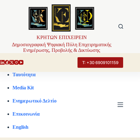
Μετάβαση
στο
περιεχόμενο
ΚΡΗΤΩΝ ΕΠΙΧΕΙΡΕΙΝ
Δημοσιογραφική Ψηφιακή Πύλη Επιχειρηματικής
Ενημέρωσης, Προβολής & Δικτύωσης
Τ: +30 6909101159
Ταυτότητα
Media Kit
Ενημερωτικό Δελτίο
Επικοινωνία
English