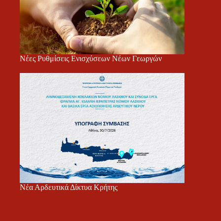
Νέες Ρυθμίσεις Ενισχύσεων Νέων Γεωργών
Νέα Αρδευτικά Δίκτυα Κρήτης