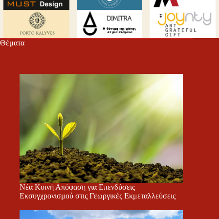
pp
nk
στ
m
εί
τε
Θέματα
Νέα Κοινή Απόφαση για Επενδύσεις
Εκσυγχρονισμού στις Γεωργικές Εκμεταλλεύσεις