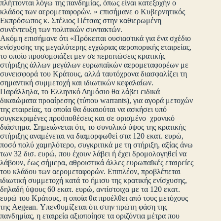
πλήττονται λόγω της πανδημίας, όπως είναι κατεξοχήν ο
κλάδος των αερομεταφορών. » επισήμανε ο Κυβερνητικός
Εκπρόσωπος κ. Στέλιος Πέτσας στην καθιερωμένη
συνέντευξη των πολιτικών συντακτών.
Ακόμη επισήμανε ότι «Πρόκειται ουσιαστικά για ένα σχέδιο
ενίσχυσης της μεγαλύτερης εγχώριας αεροπορικής εταιρείας,
το οποίο προσομοιάζει μεν σε περιπτώσεις κρατικής
στήριξης άλλων μεγάλων ευρωπαϊκών αερομεταφορέων με
συνεισφορά του Κράτους, αλλά ταυτόχρονα διασφαλίζει τη
σημαντική συμμετοχή και ιδιωτικών κεφαλαίων.
Παράλληλα, το Ελληνικό Δημόσιο θα λάβει ειδικά
δικαιώματα προαίρεσης (τύπου warrants), για αγορά μετοχών
της εταιρείας, τα οποία θα δικαιούται να ασκήσει υπό
συγκεκριμένες προϋποθέσεις και σε ορισμένο χρονικό
διάστημα. Σημειώνεται ότι, το συνολικό ύψος της κρατικής
στήριξης αναμένεται να διαμορφωθεί στα 120 εκατ. ευρώ,
ποσό πολύ χαμηλότερο, συγκριτικά με τη στήριξη, αξίας άνω
των 32 δισ. ευρώ, που έχουν λάβει ή έχει δρομολογηθεί να
λάβουν, έως σήμερα, αθροιστικά άλλες ευρωπαϊκές εταιρείες
του κλάδου των αερομεταφορών. Επιπλέον, προβλέπεται
ιδιωτική συμμετοχή κατά το ήμισυ της κρατικής ενίσχυσης,
δηλαδή ύψους 60 εκατ. ευρώ, αντίστοιχα με τα 120 εκατ.
ευρώ του Κράτους, η οποία θα προέλθει από τους μετόχους
της Aegean. Υπενθυμίζεται ότι στην πρώτη φάση της
πανδημίας, η εταιρεία αξιοποίησε τα οριζόντια μέτρα που