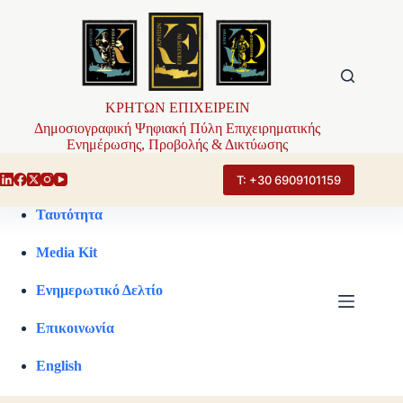
Μετάβαση
στο
περιεχόμενο
ΚΡΗΤΩΝ ΕΠΙΧΕΙΡΕΙΝ
Δημοσιογραφική Ψηφιακή Πύλη Επιχειρηματικής
Ενημέρωσης, Προβολής & Δικτύωσης
Τ: +30 6909101159
Ταυτότητα
Media Kit
Ενημερωτικό Δελτίο
Επικοινωνία
English