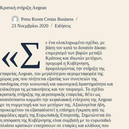
Κρατική στήριξη Aegean
Press Room Cretan Business
23 Νοεμβρίου 2020
Ειδήσεις
«Σ
ε ένα ολοκληρωμένο σχέδιο, με
βάση τον κατά το δυνατόν δίκαιο
επιμερισμό των βαρών μεταξύ
Κράτους και ιδιωτών μετόχων,
προχωρά η Κυβέρνηση,
δρομολογώντας την στήριξη της
εταιρείας Aegean, του μεγαλύτερου αερομεταφορέα της
χώρας μας που πλήττεται εξαιτίας των συνεπειών της
πανδημίας στην κοινωνική και οικονομική δραστηριότητα και
ειδικότερα τις μετακινήσεις και τον τουρισμό. Το σχέδιο
κρατικής στήριξης της αεροπορικής εταιρείας, θέτει ως
αναπόσπαστο κομμάτι την κεφαλαιακή ενίσχυση της Aegean
με τη συμμετοχή και των μετόχων της. Αξιολογείται ήδη,
προκειμένου να εξασφαλιστεί η επίσημη έγκριση από τις
αρμόδιες αρχές της Ευρωπαϊκής Επιτροπής. Σημειώνεται ότι
η απόφαση της Κυβέρνησης είναι συμβατή με το ευρωπαϊκό
πλαίσιο κρατικών ενισχύσεων σε εταιρίες και κλάδους που