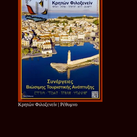
Κρητών Φιλοξενείν | Ρέθυμνο