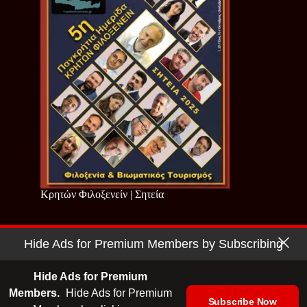
Κρητών Φιλοξενείν | Σητεία
Hide Ads for Premium Members by Subscribing
Copyright © 2026 - Cretan Business | Κρητών Επιχειρείν
Όροι Χρήσης
|
Πολιτική Απορρήτου
Hide Ads for Premium
Members.
Hide Ads for Premium
Subscribe Now