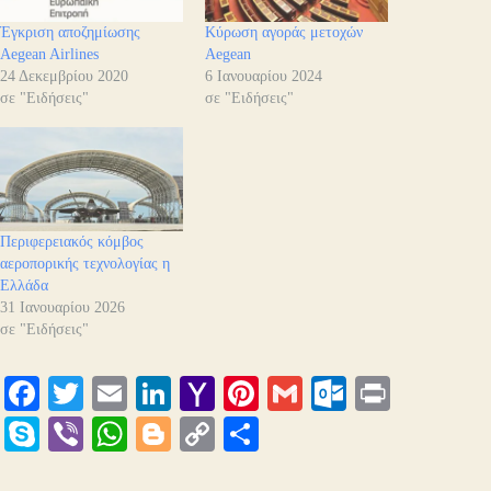
Έγκριση αποζημίωσης
Κύρωση αγοράς μετοχών
Aegean Airlines
Aegean
24 Δεκεμβρίου 2020
6 Ιανουαρίου 2024
σε "Ειδήσεις"
σε "Ειδήσεις"
Περιφερειακός κόμβος
αεροπορικής τεχνολογίας η
Ελλάδα
31 Ιανουαρίου 2026
σε "Ειδήσεις"
Fa
T
E
Li
Y
Pi
G
O
Pr
ce
wi
m
nk
ah
nt
m
ut
in
S
Vi
W
Bl
C
Μ
bo
tte
ail
ed
oo
er
ail
lo
t
ky
be
ha
og
op
οι