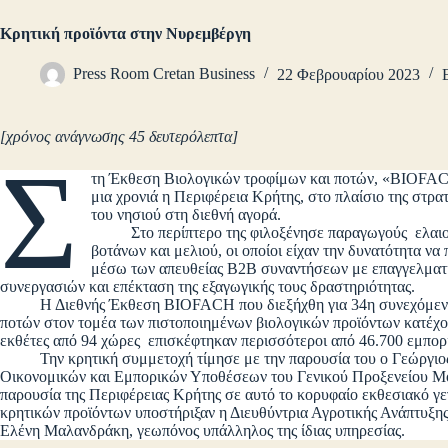
Κρητική προϊόντα στην Νυρεμβέργη
Press Room Cretan Business
22 Φεβρουαρίου 2023
[χρόνος ανάγνωσης 45 δευτερόλεπτα]
Σ
τη Έκθεση Βιολογικών τροφίμων και ποτών, «BIOFAC
μια χρονιά η Περιφέρεια Κρήτης, στο πλαίσιο της στρα
του νησιού στη διεθνή αγορά.
Στο περίπτερο της φιλοξένησε παραγωγούς ελαιολ
βοτάνων και μελιού, οι οποίοι είχαν την δυνατότητα να
μέσω των απευθείας Β2Β συναντήσεων με επαγγελματί
συνεργασιών και επέκταση της εξαγωγικής τους δραστηριότητας.
Η Διεθνής Έκθεση BIOFACH που διεξήχθη για 34η συνεχόμενη χρ
ποτών στον τομέα των πιστοποιημένων βιολογικών προϊόντων κατέχο
εκθέτες από 94 χώρες επισκέφτηκαν περισσότεροι από 46.700 εμπορ
Την κρητική συμμετοχή τίμησε με την παρουσία του ο Γεώργιος
Οικονομικών και Εμπορικών Υποθέσεων του Γενικού Προξενείου Μον
παρουσία της Περιφέρειας Κρήτης σε αυτό το κορυφαίο εκθεσιακό γε
κρητικών προϊόντων υποστήριξαν η Διευθύντρια Αγροτικής Ανάπτυξη
Ελένη Μαλανδράκη, γεωπόνος υπάλληλος της ίδιας υπηρεσίας.