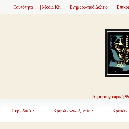
Μετάβαση
| Ταυτότητα
| Media Kit
| Ενημερωτικό Δελτίο
| Επικο
στο
περιεχόμενο
Δημοσιογραφική Ψη
Περιοδικά
Κρητών Φιλοξενείν
Κρητών 