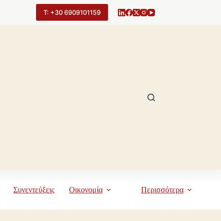
Τ: +30 6909101159
Συνεντεύξεις
Οικονομία
Περισσότερα