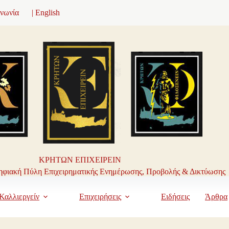
ινωνία
| English
ΚΡΗΤΩΝ ΕΠΙΧΕΙΡΕΙΝ
φιακή Πύλη Επιχειρηματικής Ενημέρωσης, Προβολής & Δικτύωσης
Καλλιεργείν
Επιχειρήσεις
Ειδήσεις
Άρθρα