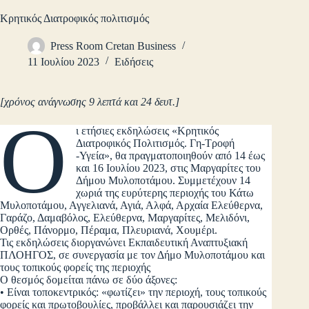
Κρητικός Διατροφικός πολιτισμός
Press Room Cretan Business
11 Ιουλίου 2023
Ειδήσεις
[χρόνος ανάγνωσης 9 λεπτά και 24 δευτ.]
Ο
ι ετήσιες εκδηλώσεις «Κρητικός
Διατροφικός Πολιτισμός. Γη-Τροφή
-Υγεία», θα πραγματοποιηθούν από 14 έως
και 16 Ιουλίου 2023, στις Μαργαρίτες του
Δήμου Μυλοποτάμου. Συμμετέχουν 14
χωριά της ευρύτερης περιοχής του Κάτω
Μυλοποτάμου, Αγγελιανά, Αγιά, Αλφά, Αρχαία Ελεύθερνα,
Γαράζο, Δαμαβόλος, Ελεύθερνα, Μαργαρίτες, Μελιδόνι,
Ορθές, Πάνορμο, Πέραμα, Πλευριανά, Χουμέρι.
Τις εκδηλώσεις διοργανώνει Εκπαιδευτική Αναπτυξιακή
ΠΛΟΗΓΟΣ, σε συνεργασία με τον Δήμο Μυλοποτάμου και
τους τοπικούς φορείς της περιοχής
Ο θεσμός δομείται πάνω σε δύο άξονες:
• Είναι τοποκεντρικός: «φωτίζει» την περιοχή, τους τοπικούς
φορείς και πρωτοβουλίες, προβάλλει και παρουσιάζει την