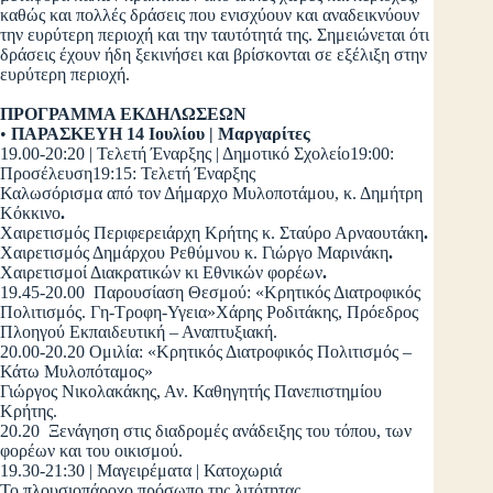
καθώς και πολλές δράσεις που ενισχύουν και αναδεικνύουν
την ευρύτερη περιοχή και την ταυτότητά της. Σημειώνεται ότι
δράσεις έχουν ήδη ξεκινήσει και βρίσκονται σε εξέλιξη στην
ευρύτερη περιοχή.
ΠΡΟΓΡΑΜΜΑ ΕΚΔΗΛΩΣΕΩΝ
•
ΠΑΡΑΣΚΕΥΗ 14 Ιουλίου | Μαργαρίτες
19.00-20:20 | Τελετή Έναρξης | Δημοτικό Σχολείο19:00:
Προσέλευση19:15: Τελετή Έναρξης
Καλωσόρισμα από τον Δήμαρχο Μυλοποτάμου, κ. Δημήτρη
Κόκκινο
.
Χαιρετισμός Περιφερειάρχη Κρήτης κ. Σταύρο Αρναουτάκη
.
Χαιρετισμός Δημάρχου Ρεθύμνου κ. Γιώργο Μαρινάκη
.
Χαιρετισμοί Διακρατικών κι Εθνικών φορέων
.
19.45-20.00 Παρουσίαση Θεσμού: «Κρητικός Διατροφικός
Πολιτισμός. Γη-Τροφη-Υγεια»Χάρης Ροδιτάκης, Πρόεδρος
Πλοηγού Εκπαιδευτική – Αναπτυξιακή.
20.00-20.20 Ομιλία: «Κρητικός Διατροφικός Πολιτισμός –
Κάτω Μυλοπόταμος»
Γιώργος Νικολακάκης, Αν. Καθηγητής Πανεπιστημίου
Κρήτης.
20.20 Ξενάγηση στις διαδρομές ανάδειξης του τόπου, των
φορέων και του οικισμού.
19.30-21:30 | Μαγειρέματα | Κατοχωριά
Το πλουσιοπάροχο πρόσωπο της λιτότητας