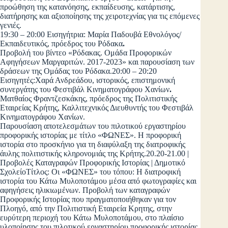
προώθηση της κατανόησης, εκπαίδευσης, κατάρτισης,
διατήρησης και αξιοποίησης της χειροτεχνίας για τις επόμενες
γενιές.
19:30 – 20:00 Εισηγήτρια: Μαρία Παδουβά Εθνολόγος/
Εκπαιδευτικός, πρόεδρος του Ρόδακα
.
Προβολή του βίντεο «Ρόδακας. Ομάδα Προφορικών
Αφηγήσεων Μαργαριτών. 2017-2023» και παρουσίαση των
δράσεων της Ομάδας του Ρόδακα.20:00 – 20:20
Εισηγητές:Χαρά Ανδρεάδου, ιστορικός, επιστημονική
συνεργάτης του Φεστιβάλ Κινηματογράφου Χανίων
.
Ματθαίος Φραντζεσκάκης, πρόεδρος της Πολιτιστικής
Εταιρείας Κρήτης, Καλλιτεχνικός Διευθυντής του Φεστιβάλ
Κινηματογράφου Χανίων.
Παρουσίαση αποτελεσμάτων του πιλοτικού εργαστηρίου
προφορικής ιστορίας με τίτλο «ΦΩΝΕΣ». Η προφορική
ιστορία στο προσκήνιο για τη διαφύλαξη της διατροφικής
άυλης πολιτιστικής κληρονομιάς της Κρήτης.20.20-21.00 |
Προβολές Καταγραφών Προφορικής Ιστορίας | Δημοτικό
ΣχολείοΤίτλος: Οι «ΦΩΝΕΣ» του τόπου: Η διατροφική
ιστορία του Κάτω Μυλοποτάμου μέσα από φωτογραφίες και
αφηγήσεις ηλικιωμένων. Προβολή των καταγραφών
Προφορικής Ιστορίας που πραγματοποιήθηκαν για τον
Πλοηγό, από την Πολιτιστική Εταιρεία Κρητης, στην
ευρύτερη περιοχή του Κάτω Μυλοποτάμου, στο πλαίσιο
υλοποίησης του πιλοτικού εργαστηρίου προφορικής ιστορίας