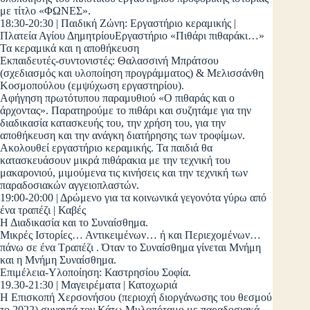
με τίτλο «ΦΩΝΕΣ».
18:30-20:30 | Παιδική Ζώνη: Εργαστήριο κεραμικής |
Πλατεία Αγίου ΔημητρίουΕργαστήριο «Πιθάρι πιθαράκι…»
Τα κεραμικά και η αποθήκευση
Εκπαιδευτές-συντονιστές: Θαλασσινή Μπράτσου
(σχεδιασμός και υλοποίηση προγράμματος) & Μελισσάνθη
Κοσμοπούλου (εμψύχωση εργαστηρίου).
Αφήγηση πρωτότυπου παραμυθιού «Ο πιθαράς και ο
άρχοντας». Παρατηρούμε το πιθάρι και συζητάμε για την
διαδικασία κατασκευής του, την χρήση του, για την
αποθήκευση και την ανάγκη διατήρησης των τροφίμων.
Ακολουθεί εργαστήριο κεραμικής. Τα παιδιά θα
κατασκευάσουν μικρά πιθάρακια με την τεχνική του
μακαρονιού, μιμούμενα τις κινήσεις και την τεχνική των
παραδοσιακών αγγειοπλαστών.
19:00-20:00 | Δρώμενο για τα κοινωνικά γεγονότα γύρω από
ένα τραπέζι | Καβές
Η Διαδικασία και το Συναίσθημα.
Μικρές Ιστορίες… Αντικειμένων… ή και Περιεχομένων…
πάνω σε ένα Τραπέζι . Όταν το Συναίσθημα γίνεται Μνήμη
και η Μνήμη Συναίσθημα.
Επιμέλεια-Υλοποίηση: Καστρησίου Σοφία.
19.30-21:30 | Μαγειρέματα | Κατοχωριά
Η Επισκοπή Χερσονήσου (περιοχή διοργάνωσης του θεσμού
το 2022) συναντά τον Κάτω Μυλοπόταμο με παραδοσιακά