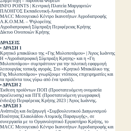
Συμμετοχή – παρουσία Φορέων
INFO POINTS | Κεντρική Πλατεία Μαργαριτών
ΠΛΟΗΓΟΣ Εκπαιδευτική-Αναπτυξιακή
ΜΑCC Μεσογειακό Κέντρο Ικανοτήτων Αγροδιατροφής
Α.Κ.Ο.Μ.Μ. – Ψηλορείτης
Αγροδιατροφική Σύμπραξη Περιφέρειας Κρήτης
Δίκτυο Οινοποιών Κρήτης
ΔΡΑΣΕΙΣ
•
ΔΡΑΣΗ 1
Κρητικό μπακάλικο της «Γης Μυλοποτάμου» | Άγιος Ιωάννης
Η «Αγροδιατροφική Σύμπραξη Κρητης» και η «Γη
Μυλοποτάμου» συμπράττουν για την πιλοτική εφαρμογή
λειτουργίας τοπικής αγοράς. Στο «Κρητικό Μπακάλικο της
Γης Μυλοποτάμου» γνωρίζουμε ντόπιους επιχειρηματίες και
τα προϊόντα τους γύρω από ένα τραπέζι.
• ΔΡΑΣΗ 2
Έκθεση προϊόντων ΠΟΠ (Προστατευόμενη ονομασία
προέλευσης) και ΠΓΕ (Προστατευόμενη γεωγραφική
ένδειξη) Περιφέρειας Κρήτης 2023 | Άγιος Ιωάννης.
• ΔΡΑΣΗ 3
Ανάπτυξη και διεξαγωγή «Συμβουλευτικού Διαγωνισμού
Ποιότητας Ελαιολάδου Ατομικής Παραγωγής», σε
συνεργασία με το Οργανοληπτικό Εργαστήριο Κρήτης, το
MACC Μεσογειακό Κέντρο Ικανοτήτων Αγροδιατροφής και