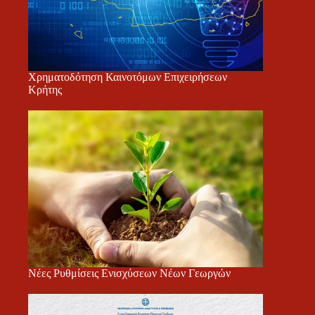
Χρηματοδότηση Καινοτόμων Επιχειρήσεων
Κρήτης
Νέες Ρυθμίσεις Ενισχύσεων Νέων Γεωργών