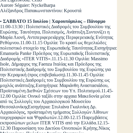
Aurore Séguier: Nyckelharpa
Αλέξανδρος Παπακωνσταντίνου: Κρουστά
•
ΣΑΒΒΑΤΟ 15 Ιουλίου | Χαρουπόμυλος – Πάνορμο
11:00-13:30 | Πολιτιστικές Διαδρομές του Συμβουλίου της
Ευρώπης. Ταυτότητα, Πολιτισμός, Ανάπτυξη.Συντονίζει η
Μαρία Λιονή, Αντιπεριφερειάρχης Περιφερειακής Ενότητας
Ρεθύμνου.11.00-11.15 Ομιλία: Το κρασί ως θεμελιώδες
πολιτιστικό στοιχείο της Ευρωπαϊκής Ταυτότητας.Εισηγήτρια:
Emanuela Panke Πρόεδρος της Ευρωπαϊκής Πολιτιστικής
Διαδρομής «ITER VITIS».11.15-11.30 Ομιλία: Massimo
Isole, Δήμαρχος της Faenza Ιταλίας και Πρόεδρος της
Πολιτιστικής Διαδρομής του Συμβουλίου της Ευρώπης για
την Κεραμική (προς επιβεβαίωση).11.30-11.45 Ομιλία:
Πολιτιστικές Διαδρομές του Συμβουλίου της Ευρώπης ως
μοχλός ανάπτυξης.Εισηγήτρια: Μαριάνθη Αναστασιάδου,
Προϊσταμένη Διεθνών Σχέσεων του Υπ. Πολιτισμού.11.45-
12.00 Ομιλία: Οινικό ταξίδι στην αρχαια Μακεδονία μέσα
από τις Συλλογές του Αρχαιολογικού Μουσείου
ΘεσσαλονίκηςΕισηγήτρια: Στυλιάνα Γκαλινίκη Δρ.
Αρχαιολόγος, προϊσταμένη τμήματος Συλλογών Λίθινων
τοιχογραφιών και Ψηφιδωτών.12.00-12.15 Παρεμβάσεις
εκπροσώπων μελων ITER VITIS από την Ελλάδα.12.15-
12.30 Παρουσίαση του Δικτύου Οινοποιών Κρήτης.Νίκος