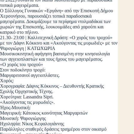
τοπικά μαγειρέματα.
Ο Σύλλογος Γυναικών «Εργάνη» από την Επισκοπή Δήμου
Χερσονήσου, παρουσιάζει τοπικά παραδοσιακά
μαγειρέματα. Δοκιμάζουμε τα περίφημα ντολμαδάκια των
χωριών της Επισκοπής, λουκουμάδες από χαρούπι και
καπρικό στο πήλινο.
21.30- 23:00 | Καλλιτεχνική Δράση: «Ο χορός του τροχού»
με τον Δάφνι Κόκκινο και «Ακούγοντας τις μυρωδιές» με τον
Ψαρογιώργη | ΚΑΤΩΧΩΡΙΑ
Μουσικοκινητική αφήγηση βασισμένη στην κινησιολογία
των αγγειοπλαστών και τους ήχους του μαγειρέματος.
«Ο χορός του τροχού»
Στον ποδοκίνητο τροχό:
Μαργαριτσανοί αγγειοπλάστες.
Χορός:
Χορογραφία: Δάφνις Κόκκινος – Διευθυντής Κρατικής
Σχολής Ορχηστικής Τέχνης.
Χορεύτρια: Lassandra Sipri.
«Ακούγοντας τις μυρωδιές».
Ήχος-Μουσική:
Μαγειρική: Κάτοικος κοινότητας Μαργαριτών
Μουσική: Ψαρογιώργης
Ηχοληψία: Νίκος Κεφαλογιάννης
Παράλληλες σταθερές δράσεις τριημέρου στον οικισμό