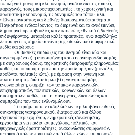
τοπική γαστρονομική κληρονομιά, αναδεικνύει τις τοπικές
παραγωγές, τους μικροεπιχειρηματίες , τη χειροτεχνική και
πολιτιστική κληρονομιά, τις δυναμικές του τόπου κλπ.
• Είναι παγκρήτιος και διεθνής: διαπραγματεύεται θέματα
Παγκρήτιου ενδιαφέροντος, τα διερευνά και τα αναδεικνύει,
δημιουργεί πρωτοβουλίες και δικτυώσεις εθνικού ή διεθνούς
ενδιαφέροντος, μεταφέρει καλές πρακτικές, ενώ παράλληλα
λειτουργεί ως σημείο συνάντησης ειδικών από διαφορετικά
πεδία και χώρους.
Οι βασικές επιδιώξεις του θεσμού είναι δύο και
συγκεκριμένα α) η αποσαφήνιση και ο επαναπροσδιορισμός
με σύγχρονους όρους, της κρητικής διατροφικής κληρονομίας
καθώς και οι παράμετροι που την προσδιορίζουν (μοντέλο,
προϊόντα, πολιτικές κλπ.), με έμφαση στην υγιεινή και
πολιτιστική της διάσταση και β) η «κινητοποίηση»,
ενεργοποίηση, στήριξη των τοπικών παραγωγικών,
επιχειρηματικών, πολιτιστικών, κοινωνικών και άλλων
συστημάτων, καθώς και οι συνέργειες, δικτυώσεις και
συμπράξεις που τους ενδυναμώνουν.
Το τριήμερο των εκδηλώσεων περιλαμβάνει ειδικές
συναντήσεις γαστρονομικού, διατροφικού και άλλου
σχετικού περιεχομένου, ενημερωτικές συναντήσεις,
εργαστήρια για παιδιά και μεγάλους, πολιτικές και
ψυχαγωγικές δραστηριότητες, ανακοινώσεις συμφωνιών,
μεταφορά καλών πρακτικών από άλλες χώρες και περιοχές,