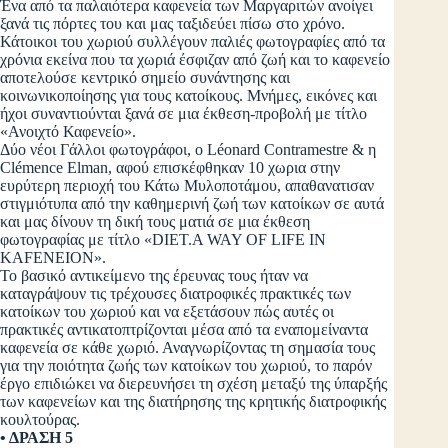
Ένα από τα παλαιότερα καφενεία των Μαργαριτών ανοίγει
ξανά τις πόρτες του και μας ταξιδεύει πίσω στο χρόνο.
Κάτοικοι του χωριού συλλέγουν παλιές φωτογραφίες από τα
χρόνια εκείνα που τα χωριά έσφιζαν από ζωή και το καφενείο
αποτελούσε κεντρικό σημείο συνάντησης και
κοινωνικοποίησης για τους κατοίκους. Μνήμες, εικόνες και
ήχοι συναντιούνται ξανά σε μια έκθεση-προβολή με τίτλο
«Ανοιχτό Καφενείο».
Δύο νέοι Γάλλοι φωτογράφοι, ο Léonard Contramestre & η
Clémence Elman, αφού επισκέφθηκαν 10 χωρια στην
ευρύτερη περιοχή του Κάτω Μυλοποτάμου, απαθανατισαν
στιγμιότυπα από την καθημερινή ζωή των κατοίκων σε αυτά
και μας δίνουν τη δική τους ματιά σε μια έκθεση
φωτογραφίας με τίτλο «DIET.A WAY OF LIFE IN
KAFENEION».
Το βασικό αντικείμενο της έρευνας τους ήταν να
καταγράψουν τις τρέχουσες διατροφικές πρακτικές των
κατοίκων του χωριού και να εξετάσουν πώς αυτές οι
πρακτικές αντικατοπτρίζονται μέσα από τα εναπομείναντα
καφενεία σε κάθε χωριό. Αναγνωρίζοντας τη σημασία τους
για την ποιότητα ζωής των κατοίκων του χωριού, το παρόν
έργο επιδιώκει να διερευνήσει τη σχέση μεταξύ της ύπαρξής
των καφενείων και της διατήρησης της κρητικής διατροφικής
κουλτούρας.
• ΔΡΑΣΗ 5