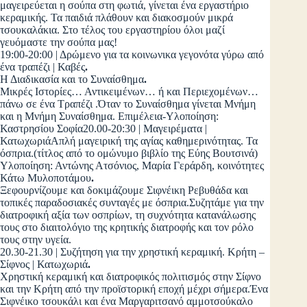
μαγειρεύεται η σούπα στη φωτιά, γίνεται ένα εργαστήριο
κεραμικής. Τα παιδιά πλάθουν και διακοσμούν μικρά
τσουκαλάκια. Στο τέλος του εργαστηρίου όλοι μαζί
γευόμαστε την σούπα μας!
19:00-20:00 | Δρώμενο για τα κοινωνικα γεγονότα γύρω από
ένα τραπέζι | Καβές
.
Η Διαδικασία και το Συναίσθημα
.
Μικρές Ιστορίες… Αντικειμένων… ή και Περιεχομένων…
πάνω σε ένα Τραπέζι .Όταν το Συναίσθημα γίνεται Μνήμη
και η Μνήμη Συναίσθημα. Επιμέλεια-Υλοποίηση:
Καστρησίου Σοφία20.00-20:30 | Μαγειρέματα |
ΚατωχωριάΑπλή μαγειρική της αγίας καθημερινότητας. Τα
όσπρια.(τίτλος από το ομώνυμο βιβλίο της Εύης Βουτσινά)
Υλοποίηση: Αντώνης Ατσόνιος, Μαρία Γεράρδη, κοινότητες
Κάτω Μυλοποτάμου
.
Ξεφουρνίζουμε και δοκιμάζουμε Σιφνέικη Ρεβυθάδα και
τοπικές παραδοσιακές συνταγές με όσπρια.Συζητάμε για την
διατροφική αξία των οσπρίων, τη συχνότητα κατανάλωσης
τους στο διαιτολόγιο της κρητικής διατροφής και τον ρόλο
τους στην υγεία.
20.30-21.30 | Συζήτηση για την χρηστική κεραμική. Κρήτη –
Σίφνος | Κατωχωριά
.
Χρηστική κεραμική και διατροφικός πολιτισμός στην Σίφνο
και την Κρήτη από την προϊστορική εποχή μέχρι σήμερα.Ένα
Σιφνέικο τσουκάλι και ένα Μαργαριτσανό αμμοτσούκαλο