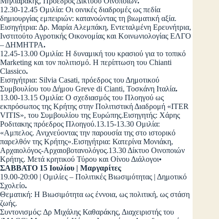
Μηλιαράκης, Πρόεδρος Δικτύου Οινοποιών
.
12.30-12.45 Ομιλία: Οι οινικές διαδρομές ως πεδία
δημιουργίας εμπειριών: κατανοώντας τη βιωματική αξία.
Εισηγήτρια: Δρ. Μαρία Αλεμπάκη, Εντεταλμένη Ερευνήτρια,
Ινστιτούτο Αγροτικής Οικονομίας και Κοινωνιολογίας ΕΛΓΟ
– ΔΗΜΗΤΡΑ
.
12.45-13.00 Ομιλία: Η δυναμική του κρασιού για το τοπικό
Marketing και τον πολιτισμό. Η περίπτωση του Chianti
Classico
.
Εισηγήτρια: Silvia Casati, πρόεδρος του Δημοτικού
Συμβουλίου του Δήμου Greve di Cianti, Τοσκάνη Ιταλία
.
13.00-13.15 Ομιλία: Ο σχεδιασμός του Πλοηγού ως
εκπρόσωπος της Κρήτης στην Πολιτιστική Διαδρομή «ITER
VITIS», του Συμβουλίου της Ευρώπης.Εισηγητής: Χάρης
Ροδιτακης πρόεδρος Πλοηγού.13.15-13.30 Ομιλία:
«Αμπελος. Ανιχνεύοντας την παρουσία της στο ιστορικό
παρελθόν της Κρήτης».Εισηγήτρια: Κατερίνα Μονιάκη,
Αρχαιολόγος-Αρχαιοβοτανολόγος.13.30 Δίκτυο Οινοποιών
Κρήτης. Μετά κρητικού Τύρου και Οίνου Διάλογοι•
ΣΑΒΒΑΤΟ 15 Ιουλίου | Μαργαρίτες
19.00-20:00 | Ομιλίες – Πολιτικές Βιωσιμότητας | Δημοτικό
Σχολείο
.
Θεματική: Η Βιωσιμότητα ως έννοια, ως πολιτική, ως στάση
ζωής.
Συντονισμός: Δρ Μιχάλης Καθαράκης, Διαχειριστής του