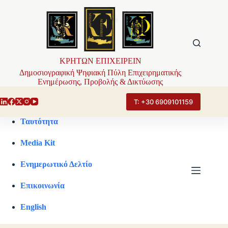
Μετάβαση
στο
περιεχόμενο
ΚΡΗΤΩΝ ΕΠΙΧΕΙΡΕΙΝ
Δημοσιογραφική Ψηφιακή Πύλη Επιχειρηματικής
Ενημέρωσης, Προβολής & Δικτύωσης
Τ: +30 6909101159
Ταυτότητα
Media Kit
Ενημερωτικό Δελτίο
Επικοινωνία
English