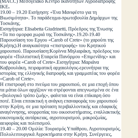
(MACC) Μεσογειακό Κέντρο Ικανοτήτων Αγροδιατροφής
ΙΚΕ
.
19.00 – 19.20 Εισήγηση: «Ένα Μανιφέστο για τη
Βιωσιμότητα». Το παράδειγμα-πρωτοβουλία Δημάρχων της
Τοσκάνης.
Εισηγήτρια: Elisabetta Giudrinetti, Πρόεδρος της Ένωσης
«Τα πιο ομορφα χωριά της Τοσκάνης».19.20-19.40
Παρουσίαση του Εργου «Carob of Crete» (το χαρούπι της
Κρήτης).Η αναγκαιότητα «επιστροφής» του Κρητικού
χαρουπιού. Παρουσίαση:Κορίννα Μηλιαράκη, πρόεδρος του
φορέα «Πολιτιστική Εταιρεία Πανόρμου «Επιμενίδης» και
του φορέα «Carob of Crete».Εισηγήτρια: Μαριάνα
Καβρουλάκη, πειραματική αρχαιολόγος-ερευνήτρια της
ιστορίας της ελληνικής διατροφής και γραμματέας του φορέα
«Carob of Crete».
Η επιστροφή στο πνεύμα του χαρουπιού, σε μια εποχή όπου
τα μάτια όλων αρχίζουν να στρέφονται απεγνωσμένα σε ένα
«βιολογικό τρόπο ζωής», φαίνεται να είναι επίκαιρη όσο
ποτέ. Είναι επιτακτική η ανάγκη επαναφοράς του χαρουπιού
στην Κρήτη, σε μια πρόταση περιβαλλοντικής και εδαφικής
αναγέννησης, ισορροπίας του οικοσυστήματος, εναλλακτικής
οικονομικής αυτάρκειας, αγροτουρισμού, μακροζωίας,
αειφορίας και πολιτισμού.
19.40 – 20.00 Ομιλία: Τουρισμός Υπαίθρου, Αγροτουρισμός,
Πολυλειτουργικά Αγροκτήματα στην Κρήτη. Συνέργειες,