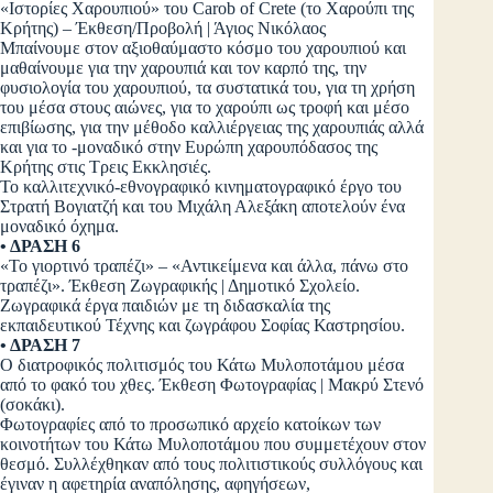
«Ιστορίες Χαρουπιού» του Carob of Crete (το Χαρούπι της
Κρήτης) – Έκθεση/Προβολή | Άγιος Νικόλαος
Μπαίνουμε στον αξιοθαύμαστο κόσμο του χαρουπιού και
μαθαίνουμε για την χαρουπιά και τον καρπό της, την
φυσιολογία του χαρουπιού, τα συστατικά του, για τη χρήση
του μέσα στους αιώνες, για το χαρούπι ως τροφή και μέσο
επιβίωσης, για την μέθοδο καλλιέργειας της χαρουπιάς αλλά
και για το -μοναδικό στην Ευρώπη χαρουπόδασος της
Κρήτης στις Τρεις Εκκλησιές.
Το καλλιτεχνικό-εθνογραφικό κινηματογραφικό έργο του
Στρατή Βογιατζή και του Μιχάλη Αλεξάκη αποτελούν ένα
μοναδικό όχημα.
• ΔΡΑΣΗ 6
«Το γιορτινό τραπέζι» – «Αντικείμενα και άλλα, πάνω στο
τραπέζι». Έκθεση Ζωγραφικής | Δημοτικό Σχολείο.
Ζωγραφικά έργα παιδιών με τη διδασκαλία της
εκπαιδευτικού Τέχνης και ζωγράφου Σοφίας Καστρησίου.
• ΔΡΑΣΗ 7
Ο διατροφικός πολιτισμός του Κάτω Mυλοποτάμου μέσα
από το φακό του χθες. Έκθεση Φωτογραφίας | Μακρύ Στενό
(σοκάκι).
Φωτογραφίες από το προσωπικό αρχείο κατοίκων των
κοινοτήτων του Κάτω Μυλοποτάμου που συμμετέχουν στον
θεσμό. Συλλέχθηκαν από τους πολιτιστικούς συλλόγους και
έγιναν η αφετηρία αναπόλησης, αφηγήσεων,