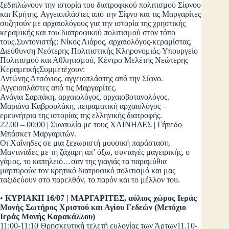
ξεδιπλώνουν την ιστορία του διατροφικού πολιτισμού Σίφνου
και Κρήτης. Αγγειοπλάστες από την Σίφνο και τις Μαργαρίτες
συζητούν με αρχαιολόγους για την ιστορία της χρηστικής
κεραμικής και του διατροφικού πολιτισμού στον τόπο
τους.Συντονιστής: Νίκος Λιάρος, αρχαιολόγος-κεραμίστας,
Διεύθυνση Νεότερης Πολιτιστικής Κληρονομιάς-Υπουργείο
Πολιτισμού και Αθλητισμού, Κέντρο Μελέτης Νεώτερης
ΚεραμεικήςΣυμμετέχουν:
Αντώνης Ατσόνιος, αγγειοπλάστης από την Σίφνο.
Αγγειοπλάστες από τις Μαργαρίτες.
Ανάγια Σαρπάκη, αρχαιολόγος, αρχαιοβοτανολόγος.
Μαριάνα Καβρουλάκη, πειραματική αρχαιολόγος –
ερευνήτρια της ιστορίας της ελληνικής διατροφής.
22.00 – 00:00 | Συναυλία με τους ΧΑΪΝΗΔΕΣ | Γήπεδο
Μπάσκετ Μαργαριτών.
Οι Χαΐνηδες σε μια ξεχωριστή μουσική παράσταση.
Μαντινάδες με τη ζάχαρη απ’ όξω, συνταγές μαγειρικής, ο
γάμος, το καπηλειό…σαν της γιαγιάς τα παραμύθια
μαρτυρούν τον κρητικό διατροφικό πολιτισμό και μας
ταξιδεύουν στο παρελθόν, το παρόν και το μέλλον του.
•
ΚΥΡΙΑΚΗ 16/07 | ΜΑΡΓΑΡΙΤΕΣ, αύλιος χώρος Ιεράς
Μονής Σωτήρος Χριστού και Αγίου Γεδεών (Μετόχιο
Ιεράς Μονής Καρακάλλου)
11:00-11:10 Θρησκευτική τελετή ευλογίας των Άρτων11.10-