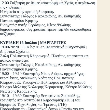
12.00 Συζήτηση με θέμα: «Διατροφή και Υγεία, η περίπτωση
της νηστείας».
Η νηστεία στην κρητική διατροφή
.
Συντονιστής: Γιώργος Νικολακάκης, Αν. καθηγητής
Πανεπιστημίου Κρήτης
.
Εισηγητές: πατήρ Γεράσιμος, Νίκος Ψιλάκης,
δημοσιογράφος, συγγραφέας, ερευνητής.Θα ακολουθήσει
συζήτηση.
ΚΥΡΙΑΚΗ 16 Ιουλίου | ΜΑΡΓΑΡΙΤΕΣ
19.00-20:20 | Ομιλίες: Άυλη Πολιτιστική Κληρονομιά |
Δημοτικό Σχολείο
.
Άυλη Πολιτιστική Κληρονομιά. Πλούτος, ταυτότητα και
μοχλός ανάπτυξης.
Συντονιστής: Γιώργος Νικολακάκης, Αν. καθηγητής
Πανεπιστημίου Κρήτης
.
19:00 – 19:10 Εισηγητής: Νίκος Λιάρος, αρχαιολόγος-
κεραμίστας, Διεύθυνση Νεότερης Πολιτιστικής
Κληρονομιάς-Υπουργείο Πολιτισμού και Αθλητισμού,
Κέντρο Μελέτης Νεώτερης Κεραμεικής, Κέντρο Μελέτης
Νεώτερης Κεραμεικής.
19:10 – 19:30 Εισηγητής: Ξενοφώντας Ζαμπούλης,
ερευνητής στο Ινστιτούτο Πληροφορικής (ICS) του
Ιδρύματος Τεχνολογίας και Έρευνας (ΙΤΕ).
Παρουσίαση του Ευρωπαϊκού έργου «Craeft» για την