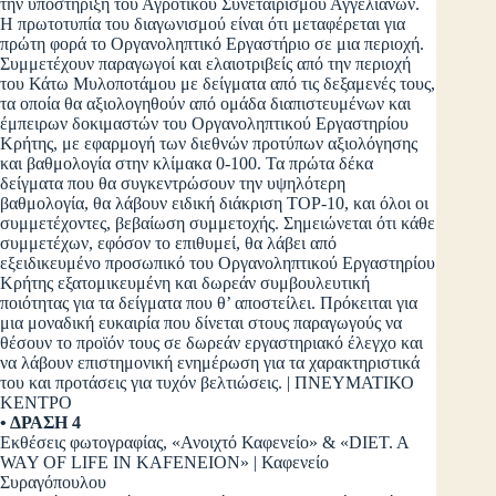
την υποστήριξη του Αγροτικού Συνεταιρισμού Αγγελιανών.
Η πρωτοτυπία του διαγωνισμού είναι ότι μεταφέρεται για
πρώτη φορά το Οργανοληπτικό Εργαστήριο σε μια περιοχή.
Συμμετέχουν παραγωγοί και ελαιοτριβείς από την περιοχή
του Κάτω Μυλοποτάμου με δείγματα από τις δεξαμενές τους,
τα οποία θα αξιολογηθούν από ομάδα διαπιστευμένων και
έμπειρων δοκιμαστών του Οργανοληπτικού Εργαστηρίου
Κρήτης, με εφαρμογή των διεθνών προτύπων αξιολόγησης
και βαθμολογία στην κλίμακα 0-100. Τα πρώτα δέκα
δείγματα που θα συγκεντρώσουν την υψηλότερη
βαθμολογία, θα λάβουν ειδική διάκριση TOP-10, και όλοι οι
συμμετέχοντες, βεβαίωση συμμετοχής. Σημειώνεται ότι κάθε
συμμετέχων, εφόσον το επιθυμεί, θα λάβει από
εξειδικευμένο προσωπικό του Οργανοληπτικού Εργαστηρίου
Κρήτης εξατομικευμένη και δωρεάν συμβουλευτική
ποιότητας για τα δείγματα που θ’ αποστείλει. Πρόκειται για
μια μοναδική ευκαιρία που δίνεται στους παραγωγούς να
θέσουν το προϊόν τους σε δωρεάν εργαστηριακό έλεγχο και
να λάβουν επιστημονική ενημέρωση για τα χαρακτηριστικά
του και προτάσεις για τυχόν βελτιώσεις. | ΠΝΕΥΜΑΤΙΚΟ
ΚΕΝΤΡΟ
• ΔΡΑΣΗ 4
Εκθέσεις φωτογραφίας, «Ανοιχτό Καφενείο» & «DIET. A
WAY OF LIFE IN KAFENEION» | Καφενείο
Συραγόπουλου