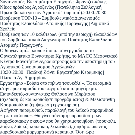
Συντονισμός, Βιωσιμότητα.Εισηγητής: Φραντζεσκάκης
Νίκος πρόεδρος Αγροξενίας (Πανελλήνια Συλλογική
Πρωτοβουλία για τον Αγροτικό Τουρισμό).20.00-20:30 |
Βράβευση ΤΟP-10 – Συμβουλευτικός Διαγωνισμός
Ποιότητας Ελαιολάδου Ατομικής Παραγωγής | Δημοτικό
Σχολείο
.
Βράβευση των 10 καλύτερων (από την περιοχή) ελαιολάδων
του Συμβουλευτικού Διαγωνισμού Ποιότητας Ελαιολάδου
Ατομικής Παραγωγής.
Ο διαγωνισμός υλοποιείται σε συνεργασία με το
Οργανοληπτικό Εργαστήριο Κρήτης, το MACC Μεσογειακό
Κέντρο Ικανοτήτων Αγροδιατροφής και την υποστήριξη του
Αγροτικού Συνεταιρισμού Αγγελιανών.
18:30-20:30 | Παιδική Ζώνη: Εργαστήριο Κεραμικής |
Πλατεία Αγ. Δημητρίου
.
Εργαστήριο «Σούπα στο πήλινο τσουκάλι!». Τα κεραμικά
στην προετοιμασία του φαγητού και το μαγείρεμα.
Εκπαιδευτές-συντονιστές: Θαλασσινή Μπράτσου
(σχεδιασμός και υλοποίηση προγράμματος) & Μελισσάνθη
Κοσμοπούλου (εμψύχωση εργαστηρίου).
Αφήγηση παραμυθιού, παραλλαγή του λαϊκού παραμυθιού
«η πετρόσουπα». Θα γίνει σύντομη παρουσίαση των
παραδοσιακών σκευών που θα χρησιμοποιηθούν (τσουκάλι,
λαήνα, λαδικό, κουπάκια, λεκανίδες), χρησιμοποιώντας
παραδοσιακά μαργαριτσανά κεραμικά. Όση ώρα