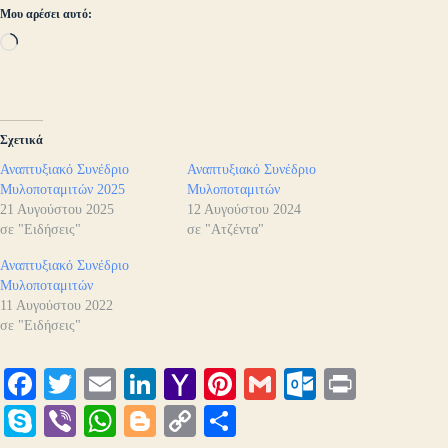
Μου αρέσει αυτό:
Loading…
Σχετικά
Αναπτυξιακό Συνέδριο
Αναπτυξιακό Συνέδριο
Μυλοποταμιτών 2025
Μυλοποταμιτών
21 Αυγούστου 2025
12 Αυγούστου 2024
σε "Ειδήσεις"
σε "Ατζέντα"
Αναπτυξιακό Συνέδριο
Μυλοποταμιτών
11 Αυγούστου 2022
σε "Ειδήσεις"
Fa
T
E
Li
Y
Pi
G
O
Pr
ce
wi
m
nk
ah
nt
m
ut
in
S
Vi
W
Bl
C
Μ