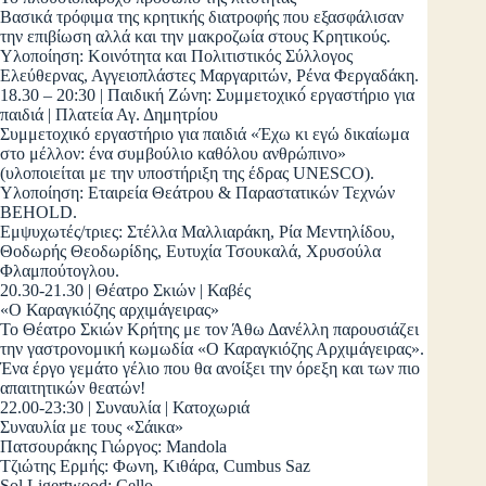
Βασικά τρόφιμα της κρητικής διατροφής που εξασφάλισαν
την επιβίωση αλλά και την μακροζωία στους Κρητικούς.
Υλοποίηση: Κοινότητα και Πολιτιστικός Σύλλογος
Ελεύθερνας, Αγγειοπλάστες Μαργαριτών, Ρένα Φεργαδάκη.
18.30 – 20:30 | Παιδική Ζώνη: Συμμετοχικό́ εργαστήριο για
παιδιά | Πλατεία Αγ. Δημητρίου
Συμμετοχικό εργαστήριο για παιδιά «Έχω κι εγώ δικαίωμα
στο μέλλον: ένα συμβούλιο καθόλου ανθρώπινο»
(υλοποιείται με την υποστήριξη της έδρας UNESCO).
Υλοποίηση: Εταιρεία Θεάτρου & Παραστατικών Τεχνών
BEHOLD.
Εμψυχωτές/τριες: Στέλλα Μαλλιαράκη, Ρία Μεντηλίδου,
Θοδωρής Θεοδωρίδης, Ευτυχία Τσουκαλά, Χρυσούλα
Φλαμπούτογλου.
20.30-21.30 | Θέατρο Σκιών | Καβές
«O Καραγκιόζης αρχιμάγειρας»
Το Θέατρο Σκιών Κρήτης με τον Άθω Δανέλλη παρουσιάζει
την γαστρονομική κωμωδία «Ο Καραγκιόζης Αρχιμάγειρας».
Ένα έργο γεμάτο γέλιο που θα ανοίξει την όρεξη και των πιο
απαιτητικών θεατών!
22.00-23:30 | Συναυλία | Κατοχωριά
Συναυλία με τους «Σάικα»
Πατσουράκης Γιώργος: Mandola
Τζιώτης Ερμής: Φωνη, Κιθάρα, Cumbus Saz
Sol Ligertwood: Cello