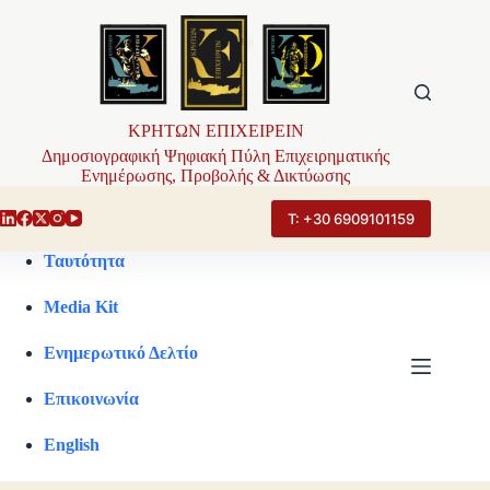
Μετάβαση
στο
περιεχόμενο
ΚΡΗΤΩΝ ΕΠΙΧΕΙΡΕΙΝ
Δημοσιογραφική Ψηφιακή Πύλη Επιχειρηματικής
Ενημέρωσης, Προβολής & Δικτύωσης
Τ: +30 6909101159
Ταυτότητα
Media Kit
Ενημερωτικό Δελτίο
Επικοινωνία
English