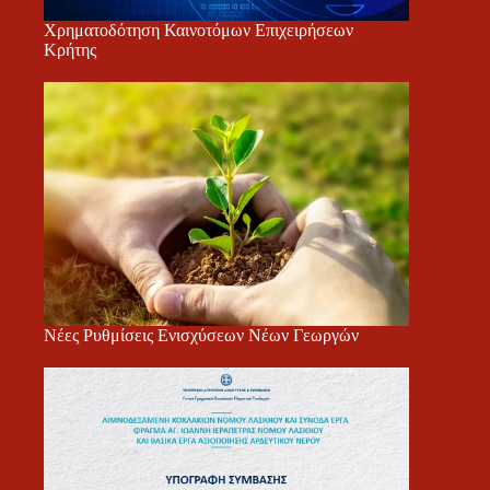
Χρηματοδότηση Καινοτόμων Επιχειρήσεων
Κρήτης
Νέες Ρυθμίσεις Ενισχύσεων Νέων Γεωργών