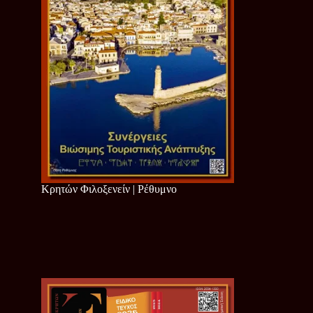
Κρητών Φιλοξενείν | Ρέθυμνο