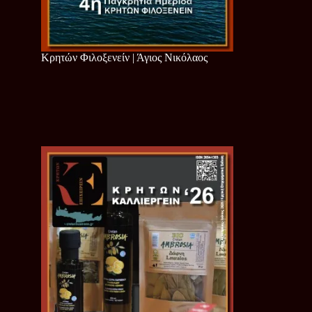
Κρητών Φιλοξενείν | Άγιος Νικόλαος