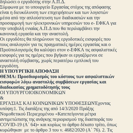
δηλώσει ο εργοδότης στην Α.Π.Δ.
Σύμφωνα με το υπουργείο Εργασίας στόχος της απόφασης
είναι η διευκόλυνση των επιχειρήσεων και των λογιστών
μέσα από την απλούστευση των διαδικασιών και την
προσαρμογή των ηλεκτρονικών υπηρεσιών του e- ΕΦΚΑ για
την υποβολή ενιαίας Α.Π.Δ που θα περιλαμβάνει την
κανονική εργασία και την αναστολή.
Οι εργοδότες θα πληρώνουν τις εργοδοτικές εισφορές που
τους αναλογούν για τις πραγματικές ημέρες εργασίας και ο
Προϋπολογισμός θα καλύψει στον e-ΕΦΚΑ τις ασφαλιστικές
εισφορές για τις ημέρες που βγήκαν οι εργαζόμενοι σε
αναστολή σύμβασης, χωρίς περαιτέρω εμπλοκή του
εργοδότη.
Η ΥΠΟΥΡΓΙΚΗ ΑΠΟΦΑΣΗ
ΘΕΜΑ: Προσδιορισμός του κόστους των ασφαλιστικών
εισφορών λόγω αναστολής συμβάσεων εργασίας και
διαδικασίας χρηματοδότησής τους
ΟΙ ΥΠΟΥΡΓΟΙΟΙΚΟΝΟΜΙΚΩΝ
&
ΕΡΓΑΣΙΑΣ ΚΑΙ ΚΟΙΝΩΝΙΚΩΝ ΥΠΟΘΕΣΕΩΝΈχοντας
υπόψη:1. Τις διατάξεις της από 14/3/2020 Πράξης
Νομοθετικού Περιεχομένου «Κατεπείγοντα μέτρα
αντιμετώπισης της ανάγκης περιορισμού της διασποράς του
COVID-19 (Α΄ 64)» και κυρίως το άρθρο δέκατο τρίτο, όπως
κυρώθηκαν με το άρθρο 3 του ν. 4682/2020 (Α΄ 76). 2. Τις