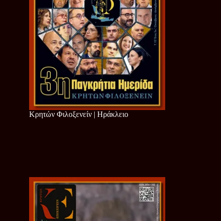
Κρητών Φιλοξενείν | Ηράκλειο