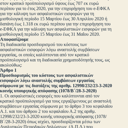
στον κρατικό προϋπολογισμό ύψους έως 707 εκ ευρώ
περίπου για το έτος 2020, για την επιχορήγηση του e-ΕΦΚΑ
για την κάλυψη των ασφαλιστικών εισφορών για τη
μισθολογική περίοδο 15 Μαρτίου έως 30 Απριλίου 2020 ή
δαπάνη έως 1.318 εκ ευρώ περίπου για την επιχορήγηση του
e-ΕΦΚΑ για την κάλυψη των ασφαλιστικών εισφορών για τη
μισθολογική περίοδο 15 Μαρτίου έως 31 Μαΐου 2020.
Αποφασίζουμε
Τη διαδικασία προσδιορισμού του κόστους των
ασφαλιστικών εισφορών λόγω αναστολής συμβάσεων
εργασίας, οι οποίες καλύπτονται από τον κρατικό
προϋπολογισμό και τη διαδικασία χρηματοδότησής τους, ως
ακολούθως:
Άρθρο 1
Προσδιορισμός του κόστους των ασφαλιστικών
εισφορών λόγω αναστολής συμβάσεων εργασίας
σύμφωνα με τις διατάξεις της αριθμ. 12998/232/23-3-2020
κοινής υπουργικής απόφασης (1078/Β΄/28-3-2020)
1. Οι ασφαλιστικές εισφορές που καλύπτονται από τον
κρατικό προϋπολογισμό για τους εργαζόμενους με αναστολή
συμβάσεων εργασίας σύμφωνα με το άρθρο 3 του κεφαλαίου
Α.1. και του άρθρου 2 του κεφαλαίου Α.2 της αριθμ.
12998/232/23-3-2020 κοινής υπουργικής απόφασης (1078/
Β΄/28-3-2020) όπως ισχύει, προσδιορίζονται μέσω των
Αναλυτικών Περιοδικών Δηλώσεων (Α.Π.Δ.) που