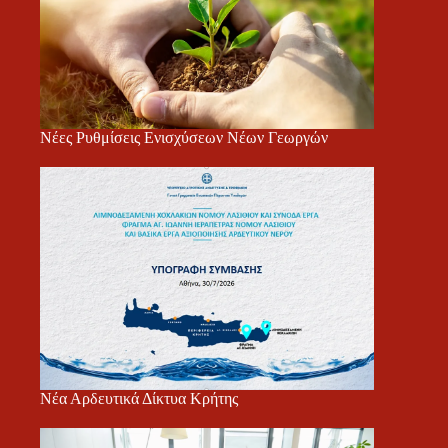
Νέες Ρυθμίσεις Ενισχύσεων Νέων Γεωργών
Νέα Αρδευτικά Δίκτυα Κρήτης