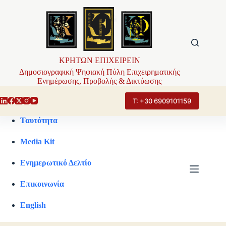
Μετάβαση
στο
περιεχόμενο
ΚΡΗΤΩΝ ΕΠΙΧΕΙΡΕΙΝ
Δημοσιογραφική Ψηφιακή Πύλη Επιχειρηματικής
Ενημέρωσης, Προβολής & Δικτύωσης
Τ: +30 6909101159
Ταυτότητα
Media Kit
Ενημερωτικό Δελτίο
Επικοινωνία
English