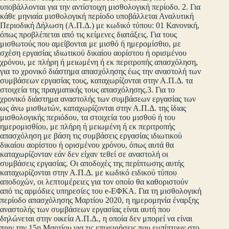
υποβάλλονται για την αντίστοιχη μισθολογική περίοδο. 2. Για
κάθε μηνιαία μισθολογική περίοδο υποβάλλεται Αναλυτική
Περιοδική Δήλωση (Α.Π.Δ.) με κωδικό τύπου: 01 Κανονική,
όπως προβλέπεται από τις κείμενες διατάξεις. Για τους
μισθωτούς που αμείβονται με μισθό ή ημερομίσθιο, με
σχέση εργασίας ιδιωτικού δικαίου αορίστου ή ορισμένου
χρόνου, με πλήρη ή μειωμένη ή εκ περιτροπής απασχόληση,
για το χρονικό διάστημα απασχόλησης έως την αναστολή των
συμβάσεων εργασίας τους, καταχωρίζονται στην Α.Π.Δ. τα
στοιχεία της πραγματικής τους απασχόλησης.3. Για το
χρονικό διάστημα αναστολής των συμβάσεων εργασίας των
ως άνω μισθωτών, καταχωρίζονται στην Α.Π.Δ. της ίδιας
μισθολογικής περιόδου, τα στοιχεία του μισθού ή του
ημερομισθίου, με πλήρη ή μειωμένη ή εκ περιτροπής
απασχόληση με βάση τις συμβάσεις εργασίας ιδιωτικού
δικαίου αορίστου ή ορισμένου χρόνου, όπως αυτά θα
καταχωρίζονταν εάν δεν είχαν τεθεί σε αναστολή οι
συμβάσεις εργασίας. Οι αποδοχές της περίπτωσης αυτής
καταχωρίζονται στην Α.Π.Δ. με κωδικό ειδικού τύπου
αποδοχών, οι λεπτομέρειες για τον οποίο θα καθοριστούν
από τις αρμόδιες υπηρεσίες του e-ΕΦΚΑ. Για τη μισθολογική
περίοδο απασχόλησης Μαρτίου 2020, η ημερομηνία έναρξης
αναστολής των συμβάσεων εργασίας είναι αυτή που
δηλώνεται στην οικεία Α.Π.Δ., η οποία δεν μπορεί να είναι
πριν την 15η Μαρτίου για τις επιχειρήσεις που εμπίπτουν στο