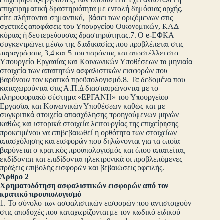
επιχειρηματική δραστηριότητα με εντολή δημόσιας αρχής,
είτε πλήττονται σημαντικά, βάσει των οριζόμενων στις
σχετικές αποφάσεις του Υπουργείου Οικονομικών, ΚΑΔ
κύριας ή δευτερεύουσας δραστηριότητας.7. Ο e-EΦΚΑ
συγκεντρώνει μέσω της διαδικασίας που προβλέπεται στις
παραγράφους 3,4 και 5 του παρόντος και αποστέλλει στο
Υπουργείο Εργασίας και Κοινωνικών Υποθέσεων τα μηνιαία
στοιχεία των απαιτητών ασφαλιστικών εισφορών που
βαρύνουν τον κρατικό προϋπολογισμό.8. Τα δεδομένα που
καταχωρούνται στις Α.Π.Δ διασταυρώνονται με το
πληροφοριακό σύστημα «ΕΡΓΑΝΗ» του Υπουργείου
Εργασίας και Κοινωνικών Υποθέσεων καθώς και με
συγκριτικά στοιχεία απασχόλησης προηγούμενων μηνών
καθώς και ιστορικά στοιχεία λειτουργίας της επιχείρησης
προκειμένου να επιβεβαιωθεί η ορθότητα των στοιχείων
απασχόλησης και εισφορών που δηλώνονται για τα οποία
βαρύνεται ο κρατικός προϋπολογισμός και όπου απαιτείται,
εκδίδονται και επιδίδονται ηλεκτρονικά οι προβλεπόμενες
πράξεις επιβολής εισφορών και βεβαιώσεις οφειλής.
Άρθρο 2
Χρηματοδότηση ασφαλιστικών εισφορών από τον
κρατικό προϋπολογισμό
1. Το σύνολο των ασφαλιστικών εισφορών που αντιστοιχούν
στις αποδοχές που καταχωρίζονται με τον κωδικό ειδικού