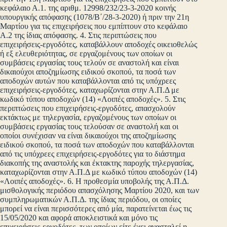
κεφάλαιο Α.1. της αριθμ. 12998/232/23-3-2020 κοινής
υπουργικής απόφασης (1078/Β΄/28-3-2020) ή πριν την 21η
Μαρτίου για τις επιχειρήσεις που εμπίπτουν στο κεφάλαιο
Α.2 της ίδιας απόφασης. 4. Στις περιπτώσεις που
επιχειρήσεις-εργοδότες, καταβάλλουν αποδοχές οικειοθελώς
ή εξ ελευθεριότητας, σε εργαζομένους των οποίων οι
συμβάσεις εργασίας τους τελούν σε αναστολή και είναι
δικαιούχοι αποζημίωσης ειδικού σκοπού, τα ποσά των
αποδοχών αυτών που καταβάλλονται από τις υπόχρεες
επιχειρήσεις-εργοδότες, καταχωρίζονται στην Α.Π.Δ με
κωδικό τύπου αποδοχών (14) «Λοιπές αποδοχές». 5. Στις
περιπτώσεις που επιχειρήσεις-εργοδότες, απασχολούν
εκτάκτως με τηλεργασία, εργαζομένους των οποίων οι
συμβάσεις εργασίας τους τελούσαν σε αναστολή και οι
οποίοι συνέχισαν να είναι δικαιούχοι της αποζημίωσης
ειδικού σκοπού, τα ποσά των αποδοχών που καταβάλλονται
από τις υπόχρεες επιχειρήσεις-εργοδότες για το διάστημα
διακοπής της αναστολής και έκτακτης παροχής τηλεργασίας,
καταχωρίζονται στην Α.Π.Δ με κωδικό τύπου αποδοχών (14)
«Λοιπές αποδοχές». 6. Η προθεσμία υποβολής της Α.Π.Δ.
μισθολογικής περιόδου απασχόλησης Μαρτίου 2020, και των
συμπληρωματικών Α.Π.Δ. της ίδιας περιόδου, οι οποίες
μπορεί να είναι περισσότερες από μία, παρατείνεται έως τις
15/05/2020 και αφορά αποκλειστικά και μόνο τις
επιχειρήσεις-εργοδότες, των οποίων είτε έχει ανασταλεί η