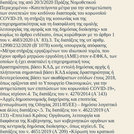
διατάξεις της από 20/3/2020 Πράξης Νομοθετικού
Περιεχομένου «Κατεπείγοντα μέτρα για την αντιμετώπιση
των συνεπειών του κινδύνου διασποράς του κορωνοϊού
COVID-19, τη στήριξη της κοινωνίας και της
επιχειρηματικότητας και τη διασφάλιση της ομαλής
λειτουργίας της αγοράς και της δημόσιας διοίκησης» και
κυρίως το άρθρο ενδέκατο, όπως κυρώθηκαν με το άρθρο 1
του ν. 4683/2020 (Α΄ 83).3. Τις διατάξεις της υπ΄αριθμ.
12998/232/2020 (Β΄1078) κοινής υπουργικής απόφασης
«Μέτρα στήριξης εργαζομένων του ιδιωτικού τομέα, που
έχουν αριθμό μητρώου εργοδότη (ΑΜΕ) στον e-ΕΦΚΑ, των
οποίων ή έχει ανασταλεί η επιχειρηματική τους
δραστηριότητα, βάσει ΚΑΔ, με εντολή δημόσιας αρχής ή
πλήττονται σημαντικά βάσει ΚΑΔ κύριας δραστηριότητας ή
δευτερεύουσας βάσει των ακαθάριστων εσόδων έτους 2018,
όπως ορίζονται από το Υπουργείο Οικονομικών, για την
αντιμετώπιση των επιπτώσεων του κορωνοϊού COVID-19»,
όπως ισχύουν.4. Τις διατάξεις του ν. 4270/2014 (Α΄143)
«Αρχές δημοσιονομικής διαχείρισης και εποπτείας
(ενσωμάτωση της Οδηγίας 2011/85/ΕΕ) – δημόσιο λογιστικό
και άλλες διατάξεις».5. Τις διατάξεις του ν. 4622/2019 (Α΄
133) «Επιτελικό Κράτος: Οργάνωση, λειτουργία και
διαφάνεια της Κυβέρνησης, των κυβερνητικών οργάνων και
της κεντρικής δημόσιας διοίκησης», όπως ισχύει.6. Τις
διατάξεις του ν. 4651/2019 (Α΄209) «Κύρωση του κρατικού