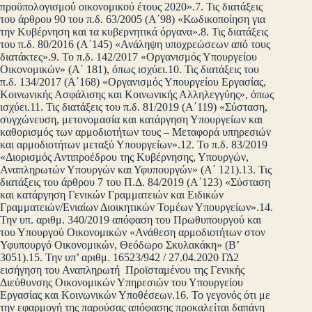
προϋπολογισμού οικονομικού έτους 2020».7. Τις διατάξεις
του άρθρου 90 του π.δ. 63/2005 (Α΄98) «Κωδικοποίηση για
την Κυβέρνηση και τα κυβερνητικά όργανα».8. Τις διατάξεις
του π.δ. 80/2016 (Α΄145) «Ανάληψη υποχρεώσεων από τους
διατάκτες».9. Το π.δ. 142/2017 «Οργανισμός Υπουργείου
Οικονομικών» (Α΄ 181), όπως ισχύει.10. Τις διατάξεις του
π.δ. 134/2017 (Α΄168) «Οργανισμός Υπουργείου Εργασίας,
Κοινωνικής Ασφάλισης και Κοινωνικής Αλληλεγγύης», όπως
ισχύει.11. Τις διατάξεις του π.δ. 81/2019 (Α΄119) «Σύσταση,
συγχώνευση, μετονομασία και κατάργηση Υπουργείων και
καθορισμός των αρμοδιοτήτων τους – Μεταφορά υπηρεσιών
και αρμοδιοτήτων μεταξύ Υπουργείων».12. Το π.δ. 83/2019
«Διορισμός Αντιπροέδρου της Κυβέρνησης, Υπουργών,
Αναπληρωτών Υπουργών και Υφυπουργών» (Α΄ 121).13. Τις
διατάξεις του άρθρου 7 του Π.Δ. 84/2019 (Α΄123) «Σύσταση
και κατάργηση Γενικών Γραμματειών και Ειδικών
Γραμματειών/Ενιαίων Διοικητικών Τομέων Υπουργείων».14.
Την υπ. αριθμ. 340/2019 απόφαση του Πρωθυπουργού και
του Υπουργού Οικονομικών «Ανάθεση αρμοδιοτήτων στον
Υφυπουργό Οικονομικών, Θεόδωρο Σκυλακάκη» (Β’
3051).15. Την υπ’ αριθμ. 16523/942 / 27.04.2020 ΓΔ2
εισήγηση του Αναπληρωτή Προϊσταμένου της Γενικής
Διεύθυνσης Οικονομικών Υπηρεσιών του Υπουργείου
Εργασίας και Κοινωνικών Υποθέσεων.16. Το γεγονός ότι με
την εφαρμογή της παρούσας απόφασης προκαλείται δαπάνη