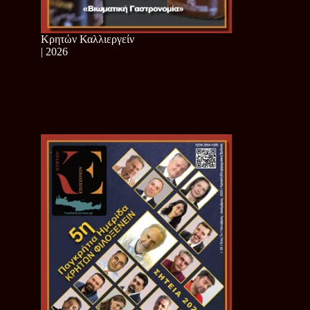
Κρητών Καλλιεργείν
| 2026