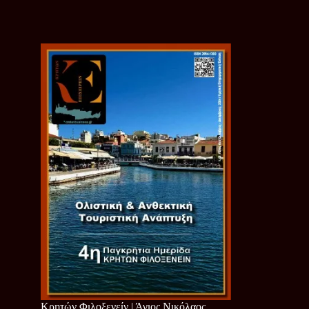
Κρητών Φιλοξενείν | Άγιος Νικόλαος