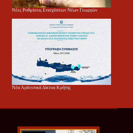
Νέες Ρυθμίσεις Ενισχύσεων Νέων Γεωργών
Νέα Αρδευτικά Δίκτυα Κρήτης