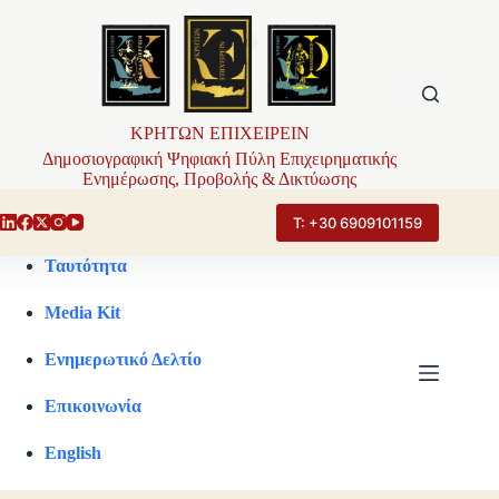
Μετάβαση
στο
περιεχόμενο
ΚΡΗΤΩΝ ΕΠΙΧΕΙΡΕΙΝ
Δημοσιογραφική Ψηφιακή Πύλη Επιχειρηματικής
Ενημέρωσης, Προβολής & Δικτύωσης
Τ: +30 6909101159
Ταυτότητα
Media Kit
Ενημερωτικό Δελτίο
Επικοινωνία
English