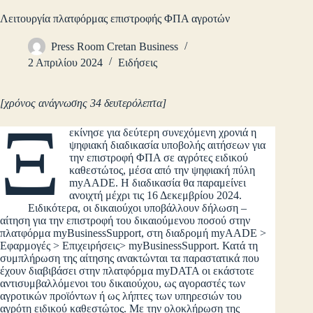
Λειτουργία πλατφόρμας επιστροφής ΦΠΑ αγροτών
Press Room Cretan Business
2 Απριλίου 2024
Ειδήσεις
[χρόνος ανάγνωσης 34 δευτερόλεπτα]
Ξ
εκίνησε για δεύτερη συνεχόμενη χρονιά η
ψηφιακή διαδικασία υποβολής αιτήσεων για
την επιστροφή ΦΠΑ σε αγρότες ειδικού
καθεστώτος, μέσα από την ψηφιακή πύλη
myAADE. Η διαδικασία θα παραμείνει
ανοιχτή μέχρι τις 16 Δεκεμβρίου 2024.
Ειδικότερα, οι δικαιούχοι υποβάλλουν δήλωση –
αίτηση για την επιστροφή του δικαιούμενου ποσού στην
πλατφόρμα myBusinessSupport, στη διαδρομή myAADE >
Εφαρμογές > Επιχειρήσεις> myBusinessSupport. Κατά τη
συμπλήρωση της αίτησης ανακτώνται τα παραστατικά που
έχουν διαβιβάσει στην πλατφόρμα myDATA οι εκάστοτε
αντισυμβαλλόμενοι του δικαιούχου, ως αγοραστές των
αγροτικών προϊόντων ή ως λήπτες των υπηρεσιών του
αγρότη ειδικού καθεστώτος. Με την ολοκλήρωση της