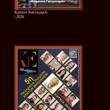
Κρητών Καλλιεργείν
| 2026