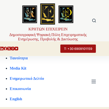
Μετάβαση
στο
περιεχόμενο
ΚΡΗΤΩΝ ΕΠΙΧΕΙΡΕΙΝ
Δημοσιογραφική Ψηφιακή Πύλη Επιχειρηματικής
Ενημέρωσης, Προβολής & Δικτύωσης
Τ: +30 6909101159
Ταυτότητα
Media Kit
Ενημερωτικό Δελτίο
Επικοινωνία
English