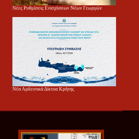
Νέες Ρυθμίσεις Ενισχύσεων Νέων Γεωργών
Νέα Αρδευτικά Δίκτυα Κρήτης