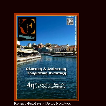
Κρητών Φιλοξενείν | Άγιος Νικόλαος