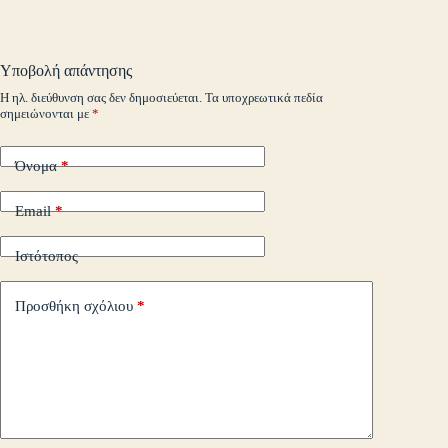
ail
t
.c
A
r
Li
α
o
pp
nk
στ
Υποβολή απάντησης
m
εί
Η ηλ. διεύθυνση σας δεν δημοσιεύεται.
Τα υποχρεωτικά πεδία
σημειώνονται με
*
τε
Όνομα
*
Email
*
Ιστότοπος
Προσθήκη σχόλιου
*