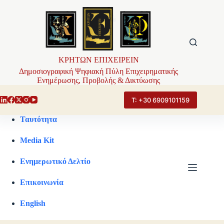
Μετάβαση
στο
περιεχόμενο
ΚΡΗΤΩΝ ΕΠΙΧΕΙΡΕΙΝ
Δημοσιογραφική Ψηφιακή Πύλη Επιχειρηματικής
Ενημέρωσης, Προβολής & Δικτύωσης
Τ: +30 6909101159
Ταυτότητα
Media Kit
Ενημερωτικό Δελτίο
Επικοινωνία
English