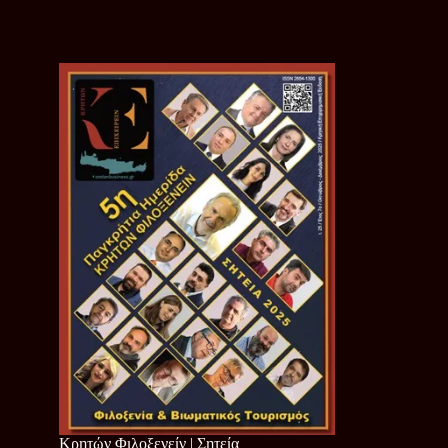
Κρητών Φιλοξενείν | Σητεία