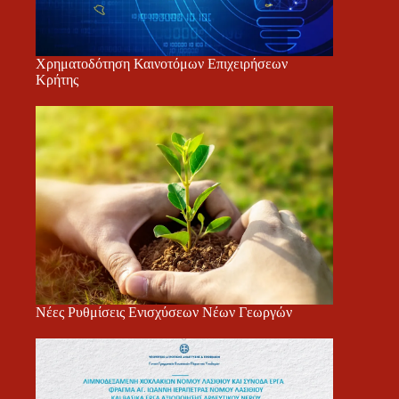
Χρηματοδότηση Καινοτόμων Επιχειρήσεων
Κρήτης
Νέες Ρυθμίσεις Ενισχύσεων Νέων Γεωργών