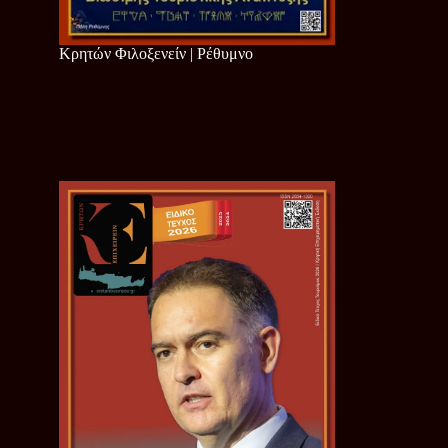
Κρητών Φιλοξενείν | Ρέθυμνο