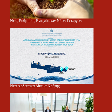
Νέες Ρυθμίσεις Ενισχύσεων Νέων Γεωργών
Νέα Αρδευτικά Δίκτυα Κρήτης