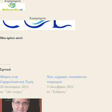
Χορηγούμενο
Χορηγούμενο
Μου αρέσει αυτό:
Σχετικά
Μύηση στην
Νέες εγγραφές σπουδαστών
Ζαχαροπλαστική Τέχνη
τουρισμού
20 Ιανουαρίου 2023
3 Οκτωβρίου 2022
σε "14ο τεύχος"
σε "Ειδήσεις"