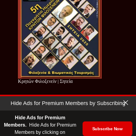
Κρητών Φιλοξενείν | Σητεία
Hide Ads for Premium Members by Subscribing
Copyright © 2026 - Cretan Business | Κρητών Επιχειρείν
Όροι Χρήσης
|
Πολιτική Απορρήτου
Hide Ads for Premium
Members.
Hide Ads for Premium
Subscribe Now
Members by clicking on