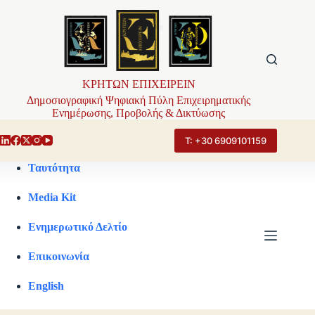
Μετάβαση
στο
περιεχόμενο
ΚΡΗΤΩΝ ΕΠΙΧΕΙΡΕΙΝ
Δημοσιογραφική Ψηφιακή Πύλη Επιχειρηματικής
Ενημέρωσης, Προβολής & Δικτύωσης
Τ: +30 6909101159
Ταυτότητα
Media Kit
Ενημερωτικό Δελτίο
Επικοινωνία
English