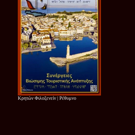
Κρητών Φιλοξενείν | Ρέθυμνο