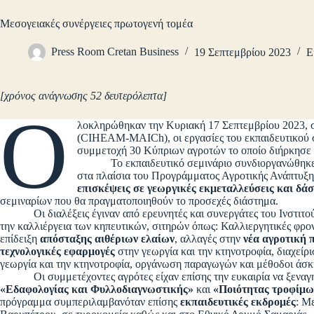
Μεσογειακές συνέργειες πρωτογενή τομέα
Press Room Cretan Business
19 Σεπτεμβρίου 2023
Ε
[χρόνος ανάγνωσης 52 δευτερόλεπτα]
Ο
λοκληρώθηκαν την Κυριακή 17 Σεπτεμβρίου 2023, 
(CIHEAM-MAICh), οι εργασίες του εκπαιδευτικού 
συμμετοχή 30 Κύπριων αγροτών το οποίο διήρκησε
Το εκπαιδευτικό σεμινάριο συνδιοργανώθηκε α
στα πλαίσια του Προγράμματος Αγροτικής Ανάπτυξ
επισκέψεις σε γεωργικές εκμεταλλεύσεις και δά
σεμιναρίων που θα πραγματοποιηθούν το προσεχές διάστημα.
Οι διαλέξεις έγιναν από ερευνητές και συνεργάτες του Ινστιτού
την καλλιέργεια των κηπευτικών, σιτηρών όπως: Καλλιεργητικές φροντ
επίδειξη
απόσταξης αιθέριων ελαίων
, αλλαγές στην
νέα αγροτική 
τεχνολογικές εφαρμογές
στην γεωργία και την κτηνοτροφία, διαχεί
γεωργία και την κτηνοτροφία, οργάνωση παραγωγών και μέθοδοι άσκη
Οι συμμετέχοντες αγρότες είχαν επίσης την ευκαιρία να ξεναγη
«Εδαφολογίας και Φυλλοδιαγνωστικής»
και
«Ποιότητας τροφίμω
πρόγραμμα συμπεριλαμβανόταν επίσης
εκπαιδευτικές εκδρομές
: Μ