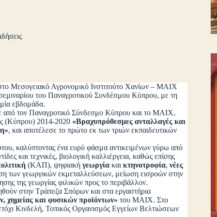
ιδήσεις
στο Μεσογειακό Αγρονομικό Ινστιτούτο Χανίων – ΜΑΙΧ
σεμιναρίου του Παναγροτικού Συνδέσμου Κύπρου, με τη
 μία εβδομάδα.
πό τον Παναγροτικό Σύνδεσμο Κύπρου και το ΜΑΙΧ,
ης (Κύπρου) 2014-2020
«Βραχυπρόθεσμες ανταλλαγές και
ση»
, και αποτέλεσε το πρώτο εκ των τριών εκπαιδευτικών
του, καλύπτοντας ένα ευρύ φάσμα αντικειμένων γύρω από
ίδες και τεχνικές, βιολογική καλλιέργεια, καθώς επίσης
πολιτική
(ΚΑΠ), ψηφιακή
γεωργία
και
κτηνοτροφία
,
νέες
ριση των γεωργικών εκμεταλλεύσεων, μείωση εισροών στην
σης της γεωργίας φιλικών προς το περιβάλλον.
θούν στην Τράπεζα Σπόρων και στα εργαστήρια
ν, χημείας και φυσικών προϊόντων»
του ΜΑΙΧ. Στο
ετόχι Κινδελή, Τοπικός Οργανισμός Εγγείων Βελτιώσεων