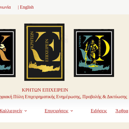
ινωνία
| English
ΚΡΗΤΩΝ ΕΠΙΧΕΙΡΕΙΝ
φιακή Πύλη Επιχειρηματικής Ενημέρωσης, Προβολής & Δικτύωσης
Καλλιεργείν
Επιχειρήσεις
Ειδήσεις
Άρθρα