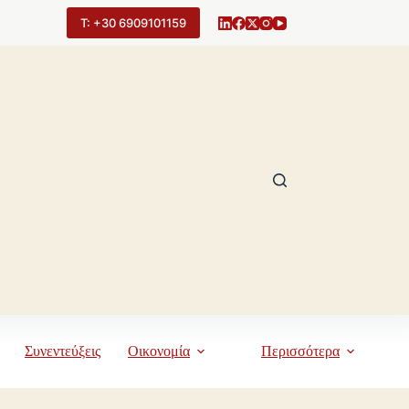
Τ: +30 6909101159
Συνεντεύξεις
Οικονομία
Περισσότερα