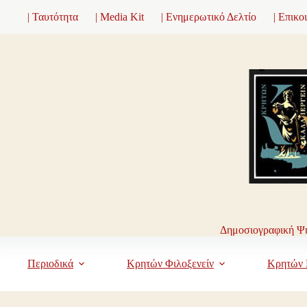
Μετάβαση
| Ταυτότητα
| Media Kit
| Ενημερωτικό Δελτίο
| Επικο
στο
περιεχόμενο
Δημοσιογραφική Ψη
Περιοδικά
Κρητών Φιλοξενείν
Κρητών 