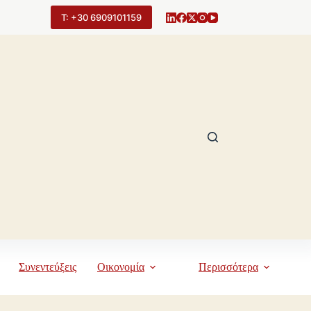
Τ: +30 6909101159
Συνεντεύξεις
Οικονομία
Περισσότερα