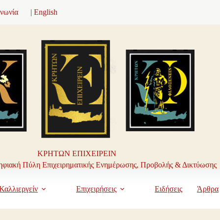
ινωνία
| English
ΚΡΗΤΩΝ ΕΠΙΧΕΙΡΕΙΝ
φιακή Πύλη Επιχειρηματικής Ενημέρωσης, Προβολής & Δικτύωσης
Καλλιεργείν
Επιχειρήσεις
Ειδήσεις
Άρθρα