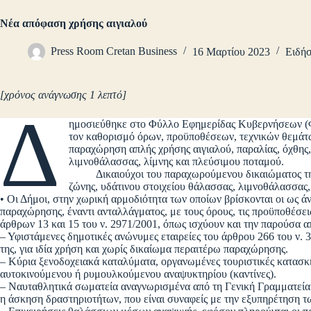
Νέα απόφαση χρήσης αιγιαλού
Press Room Cretan Business
16 Μαρτίου 2023
Ειδήσ
[χρόνος ανάγνωσης 1 λεπτό]
Δ
ημοσιεύθηκε στο Φύλλο Εφημερίδας Κυβερνήσεων (
τον καθορισμό όρων, προϋποθέσεων, τεχνικών θεμάτω
παραχώρηση απλής χρήσης αιγιαλού, παραλίας, όχθης,
λιμνοθάλασσας, λίμνης και πλεύσιμου ποταμού.
Δικαιούχοι του παραχωρούμενου δικαιώματος της α
ζώνης, υδάτινου στοιχείου θάλασσας, λιμνοθάλασσας,
• Οι Δήμοι, στην χωρική αρμοδιότητα των οποίων βρίσκονται οι ως ά
παραχώρησης, έναντι ανταλλάγματος, με τους όρους, τις προϋποθέσεις 
άρθρων 13 και 15 του ν. 2971/2001, όπως ισχύουν και την παρούσα 
– Υφιστάμενες δημοτικές ανώνυμες εταιρείες του άρθρου 266 του ν. 
της, για ιδία χρήση και χωρίς δικαίωμα περαιτέρω παραχώρησης.
– Κύρια ξενοδοχειακά καταλύματα, οργανωμένες τουριστικές κατασκ
αυτοκινούμενου ή ρυμουλκούμενου αναψυκτηρίου (καντίνες).
– Ναυταθλητικά σωματεία αναγνωρισμένα από τη Γενική Γραμματεία 
η άσκηση δραστηριοτήτων, που είναι συναφείς με την εξυπηρέτηση τ