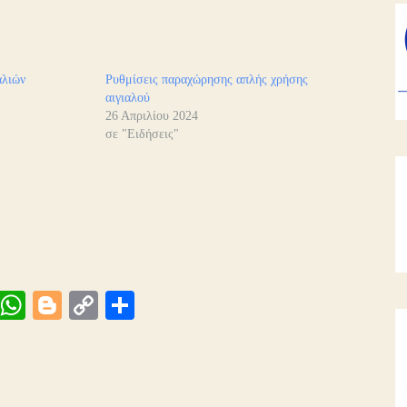
αλιών
Ρυθμίσεις παραχώρησης απλής χρήσης
αιγιαλού
26 Απριλίου 2024
σε "Ειδήσεις"
Vi
W
Bl
C
Μ
be
ha
og
op
οι
ts
ge
y
ρ
A
r
Li
α