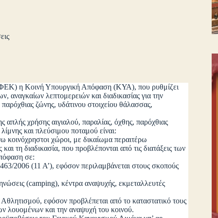
εις
ΦΕΚ) η Κοινή Υπουργική Απόφαση (ΚΥΑ), που ρυθμίζει
ν, αναγκαίων λεπτομερειών και διαδικασίας για την
 παρόχθιας ζώνης, υδάτινου στοιχείου θάλασσας,
πλής χρήσης αιγιαλού, παραλίας, όχθης, παρόχθιας
 λίμνης και πλεύσιμου ποταμού είναι:
νω κοινόχρηστοι χώροι, με δικαίωμα περαιτέρω
και τη διαδικασία, που προβλέπονται από τις διατάξεις των
απόφαση σε:
3463/2006 (11 Α’), εφόσον περιλαμβάνεται στους σκοπούς
ηνώσεις (camping), κέντρα αναψυχής, εκμεταλλευτές
Αθλητισμού, εφόσον προβλέπεται από το καταστατικό τους
ων λουομένων και την αναψυχή του κοινού.