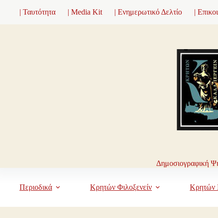
Μετάβαση
| Ταυτότητα
| Media Kit
| Ενημερωτικό Δελτίο
| Επικο
στο
περιεχόμενο
Δημοσιογραφική Ψη
Περιοδικά
Κρητών Φιλοξενείν
Κρητών 