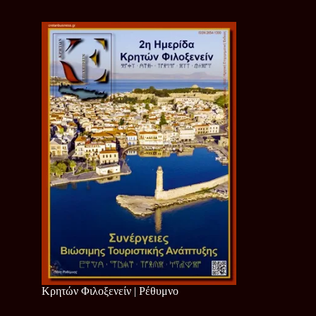
Κρητών Φιλοξενείν | Ρέθυμνο