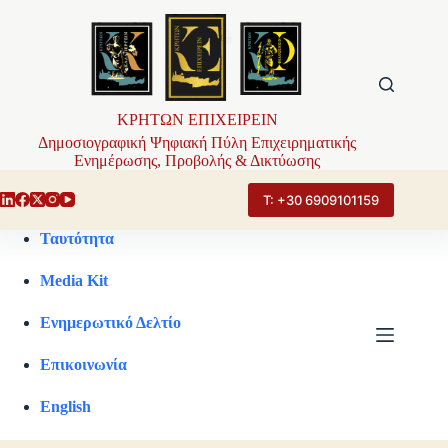
Μετάβαση
στο
περιεχόμενο
ΚΡΗΤΩΝ ΕΠΙΧΕΙΡΕΙΝ
Δημοσιογραφική Ψηφιακή Πύλη Επιχειρηματικής
Ενημέρωσης, Προβολής & Δικτύωσης
Τ: +30 6909101159
Ταυτότητα
Media Kit
Ενημερωτικό Δελτίο
Επικοινωνία
English