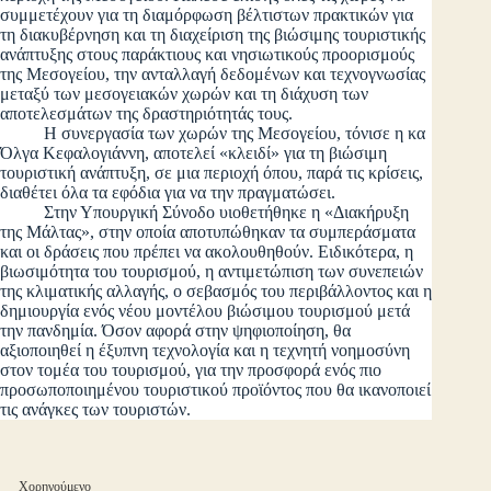
συμμετέχουν για τη διαμόρφωση βέλτιστων πρακτικών για
τη διακυβέρνηση και τη διαχείριση της βιώσιμης τουριστικής
ανάπτυξης στους παράκτιους και νησιωτικούς προορισμούς
της Μεσογείου, την ανταλλαγή δεδομένων και τεχνογνωσίας
μεταξύ των μεσογειακών χωρών και τη διάχυση των
αποτελεσμάτων της δραστηριότητάς τους.
Η συνεργασία των χωρών της Μεσογείου, τόνισε η κα
Όλγα Κεφαλογιάννη, αποτελεί «κλειδί» για τη βιώσιμη
τουριστική ανάπτυξη, σε μια περιοχή όπου, παρά τις κρίσεις,
διαθέτει όλα τα εφόδια για να την πραγματώσει.
Στην Υπουργική Σύνοδο υιοθετήθηκε η «Διακήρυξη
της Μάλτας», στην οποία αποτυπώθηκαν τα συμπεράσματα
και οι δράσεις που πρέπει να ακολουθηθούν. Ειδικότερα, η
βιωσιμότητα του τουρισμού, η αντιμετώπιση των συνεπειών
της κλιματικής αλλαγής, ο σεβασμός του περιβάλλοντος και η
δημιουργία ενός νέου μοντέλου βιώσιμου τουρισμού μετά
την πανδημία. Όσον αφορά στην ψηφιοποίηση, θα
αξιοποιηθεί η έξυπνη τεχνολογία και η τεχνητή νοημοσύνη
στον τομέα του τουρισμού, για την προσφορά ενός πιο
προσωποποιημένου τουριστικού προϊόντος που θα ικανοποιεί
τις ανάγκες των τουριστών.
Χορηγούμενο