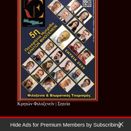
Κρητών Φιλοξενείν | Σητεία
Hide Ads for Premium Members by Subscribing
Copyright © 2026 - Cretan Business | Κρητών Επιχειρείν