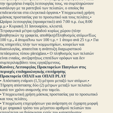
την ημερήσια έναρξη λειτουργίας τους, να συμπληρώνουν
κατάλογο με τα ραντεβού των πελατών, ο οποίος θα
επιδεικνύεται στα ελεγκτικά όργανα.• Υποχρεωτική χρήση
μάσκας προστασίας για το προσωπικό και τους πελάτες.•
Ωράριο λειτουργίας (προαιρετικό) από 7:00 π.μ. έως 8:00
μ.μ.• Κυριακή 31 Ιανουαρίου, κλειστά.
Τετραγωνικά μέτρα εμβαδού κυρίως χώρου (πλην
βοηθητικών πχ γραφεία, αποθήκη)/Πληθυσμός ατόμωνΈως
100 τ.μ.
,
4 άτομαΆνω των 100 τ.μ.+ 1 άτομο ανά 25 τ.μ.• Για
τις υπηρεσίες πλην των κομμωτηρίων, κουρείων και
διαιτολογίας, απαιτείται η ανάπτυξη διαχωριστικού
πετάσματος τύπου plexiglass.• Ο πληθυσμός των πελατών
είναι ενιαίος, ανεξαρτήτως επιπέδων ορόφων και δεν
συμπεριλαμβάνει τους εργαζόμενους.
Κανόνες Λειτουργίας Πρακτορείων Παιγνίων στις
περιοχές επιδημιολογικής επιτήρησης
Πρακτορεία ΟΠΑΠ και ΟΠΑΠ PLAY
• Απόσταση ενάμισι (1,5) μέτρου μεταξύ των ατόμων.•
Τήρηση απόστασης δύο (2) μέτρων μεταξύ των πελατών
κατά τον χρόνο αναμονής στο ταμείο.
• Υποχρεωτική χρήση μάσκας προστασίας για το προσωπικό
και τους πελάτες.
• Υποχρέωση επιχειρήσεων για ανάρτηση σε έγχαρτη μορφή
ή με ψηφιακό τρόπο του μέγιστου αριθμού πελατών που
επιτρέπεται να βρίσκονται εντός του καταστήματος.