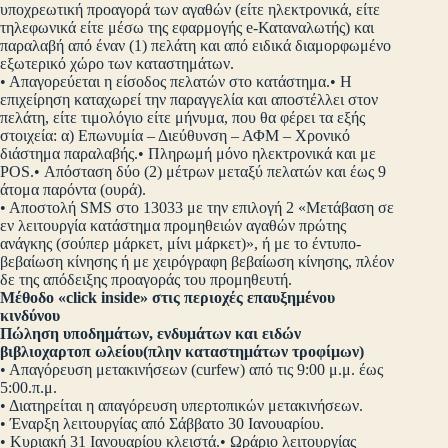
υποχρεωτική προαγορά των αγαθών (είτε ηλεκτρονικά, είτε
τηλεφωνικά είτε μέσω της εφαρμογής e-Καταναλωτής) και
παραλαβή από έναν (1) πελάτη και από ειδικά διαμορφωμένο
εξωτερικό χώρο των καταστημάτων.
• Απαγορεύεται η είσοδος πελατών στο κατάστημα.• Η
επιχείρηση καταχωρεί την παραγγελία και αποστέλλει στον
πελάτη, είτε τιμολόγιο είτε μήνυμα, που θα φέρει τα εξής
στοιχεία: α) Επωνυμία – Διεύθυνση – ΑΦΜ – Χρονικό
διάστημα παραλαβής.• Πληρωμή μόνο ηλεκτρονικά και με
POS.• Απόσταση δύο (2) μέτρων μεταξύ πελατών και έως 9
άτομα παρόντα (ουρά).
• Αποστολή SMS στο 13033 με την επιλογή 2 «Μετάβαση σε
εν λειτουργία κατάστημα προμηθειών αγαθών πρώτης
ανάγκης (σούπερ μάρκετ, μίνι μάρκετ)», ή με το έντυπο-
βεβαίωση κίνησης ή με χειρόγραφη βεβαίωση κίνησης, πλέον
δε της απόδειξης προαγοράς του προμηθευτή.
Μέθοδο «click inside» στις περιοχές επαυξημένου
κινδύνου
Πώληση υποδημάτων, ενδυμάτων και ειδών
βιβλιοχαρτοπ ωλείου(πλην καταστημάτων τροφίμων)
• Απαγόρευση μετακινήσεων (curfew) από τις 9:00 μ.μ. έως
5:00.π.μ.
• Διατηρείται η απαγόρευση υπερτοπικών μετακινήσεων.
• Έναρξη λειτουργίας από Σάββατο 30 Ιανουαρίου.
• Κυριακή 31 Ιανουαρίου κλειστά.• Ωράριο λειτουργίας