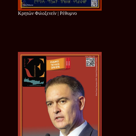
Κρητών Φιλοξενείν | Ρέθυμνο