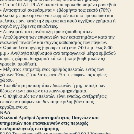
• Για τα ΟΠΑΠ PLAY απαιτείται προκαθορισμένο ραντεβού.
• Αντισηπτικά σκευάσματα > εβδομήντα τοις εκατό (70%)
αλκοόλη, προκειμένου να εφαρμόζεται από προσωπικό και
πελάτες πριν, κατά τη διάρκεια και αφού αγγίξουν χρήματα ή
συχνά αγγιζόμενες επιφάνειες.
• Απαγορεύεται η ανάπτυξη τραπεζοκαθισμάτων.
• Απολύμανση των επιφανειών των καταστημάτων κατά την
εναλλαγή πελατών και συχνός καθαρισμός των πάγκων.
• Ωράριο λειτουργίας (προαιρετικό) από 7:00 π.μ. έως 8:00
μ.μ.• Αναλογία πληθυσμού ανά τετραγωνικά μέτρα εμβαδού
κυρίως χώρου- διαχωριστικά κλπ (πλην βοηθητικών πχ
γραφεία, αποθήκη).
• Μέγιστος επιτρεπόμενος αριθμός πελατών εντός των
χώρων: Ένας (1) πελάτης ανά 25 τ.μ. επιφάνειας κυρίως
χώρου.
• Τοποθέτηση πετασμάτων διαφανών ή μη, μεταξύ των
θέσεων των παικτών στα παιγνιομηχανήματα.
• Ο πληθυσμός των πελατών είναι ενιαίος, ανεξαρτήτως
επιπέδων ορόφων και δεν συμπεριλαμβάνει τους
εργαζόμενους.
ΚΑΔ
Κωδικοί Αριθμοί Δραστηριότητας Παιγνίων και
υπηρεσιών που επανεκκινούν στις περιοχές
επιδημιολογικής επιτήρησης
92.00 Τυχερά παιχνίδια και στοιχήματα92.00.1 Υπηρεσίες