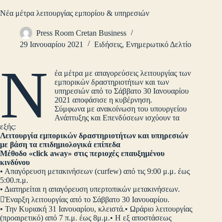
Νέα μέτρα λειτουργίας εμπορίου & υπηρεσιών
Press Room Cretan Business
29 Ιανουαρίου 2021
Ειδήσεις
,
Ενημερωτικό Δελτίο
Ν
έα μέτρα με απαγορεύσεις λειτουργίας των
εμπορικών δραστηριοτήτων και των
υπηρεσιών από το Σάββατο 30 Ιανουαρίου
2021 αποφάσισε η κυβέρνηση.
Σύμφωνα με ανακοίνωση του υπουργείου
Ανάπτυξης και Επενδύσεων ισχύουν τα
εξής:
Λειτουργία εμπορικών δραστηριοτήτων και υπηρεσιών
με βάση τα επιδημιολογικά επίπεδα
Μέθοδο «click away» στις περιοχές επαυξημένου
κινδύνου
• Απαγόρευση μετακινήσεων (curfew) από τις 9:00 μ.μ. έως
5:00.π.μ.
• Διατηρείται η απαγόρευση υπερτοπικών μετακινήσεων.
Έναρξη λειτουργίας από το Σάββατο 30 Ιανουαρίου.
• Την Κυριακή 31 Ιανουαρίου, κλειστά.• Ωράριο λειτουργίας
(προαιρετικό) από 7 π.μ. έως 8μ.μ.• Η εξ αποστάσεως