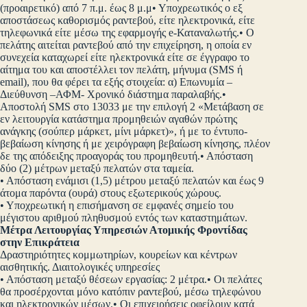
(προαιρετικό) από 7 π.μ. έως 8 μ.μ• Υποχρεωτικός ο εξ
αποστάσεως καθορισμός ραντεβού, είτε ηλεκτρονικά, είτε
τηλεφωνικά είτε μέσω της εφαρμογής e-Καταναλωτής.• Ο
πελάτης αιτείται ραντεβού από την επιχείρηση, η οποία εν
συνεχεία καταχωρεί είτε ηλεκτρονικά είτε σε έγγραφο το
αίτημα του και αποστέλλει τον πελάτη, μήνυμα (SMS ή
email), που θα φέρει τα εξής στοιχεία: α) Επωνυμία –
Διεύθυνση –ΑΦΜ- Χρονικό διάστημα παραλαβής.•
Αποστολή SMS στο 13033 με την επιλογή 2 «Μετάβαση σε
εν λειτουργία κατάστημα προμηθειών αγαθών πρώτης
ανάγκης (σούπερ μάρκετ, μίνι μάρκετ)», ή με το έντυπο-
βεβαίωση κίνησης ή με χειρόγραφη βεβαίωση κίνησης, πλέον
δε της απόδειξης προαγοράς του προμηθευτή.• Απόσταση
δύο (2) μέτρων μεταξύ πελατών στα ταμεία.
• Απόσταση ενάμισι (1,5) μέτρου μεταξύ πελατών και έως 9
άτομα παρόντα (ουρά) στους εξωτερικούς χώρους.
• Υποχρεωτική η επισήμανση σε εμφανές σημείο του
μέγιστου αριθμού πληθυσμού εντός των καταστημάτων.
Μέτρα Λειτουργίας Υπηρεσιών Ατομικής Φροντίδας
στην Επικράτεια
Δραστηριότητες κομμωτηρίων, κουρείων και κέντρων
αισθητικής. Διαιτολογικές υπηρεσίες
• Απόσταση μεταξύ θέσεων εργασίας: 2 μέτρα.• Οι πελάτες
θα προσέρχονται μόνο κατόπιν ραντεβού, μέσω τηλεφώνου
και ηλεκτρονικών μέσων.• Οι επιχειρήσεις οφείλουν κατά