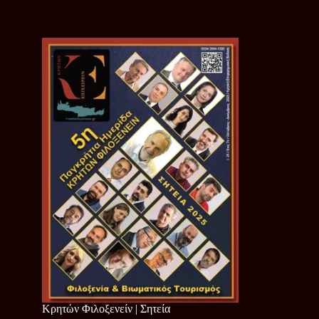
Κρητών Φιλοξενείν | Σητεία