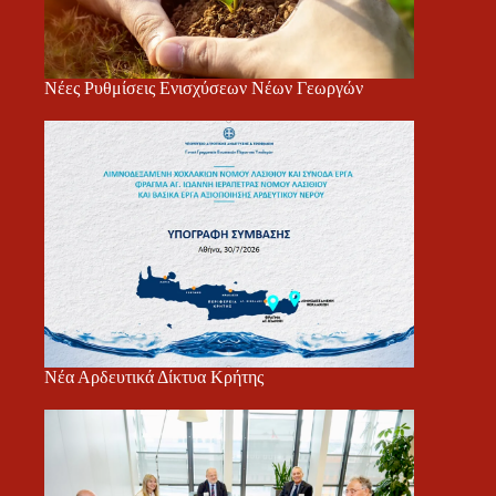
Νέες Ρυθμίσεις Ενισχύσεων Νέων Γεωργών
Νέα Αρδευτικά Δίκτυα Κρήτης