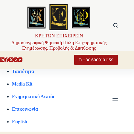
Μετάβαση
στο
περιεχόμενο
ΚΡΗΤΩΝ ΕΠΙΧΕΙΡΕΙΝ
Δημοσιογραφική Ψηφιακή Πύλη Επιχειρηματικής
Ενημέρωσης, Προβολής & Δικτύωσης
Τ: +30 6909101159
Ταυτότητα
Media Kit
Ενημερωτικό Δελτίο
Επικοινωνία
English