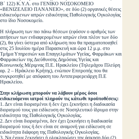
Β΄ 122) Κ.Υ.Α. στο ΓΕΝΙΚΟ ΝΟΣΟΚΟΜΕΙΟ
«ΒΕΝΙΖΕΛΕΙΟ ΠΑΝΑΝΕΙΟ», σε δύο (2) οργανικές θέσεις
ειδικευόμενων ιατρών ειδικότητας Παθολογικής Ογκολογίας
στο ίδιο Νοσοκομείο.
Η πλήρωση των πιο πάνω θέσεων (εφόσον ο αριθμός των
αιτήσεων των ενδιαφερομένων ιατρών είναι πλέον των δύο
(2), θα γίνει ύστερα από κλήρωση που θα πραγματοποιηθεί
στις 25 Ιουλίου ημέρα Παρασκευή και ώρα 12 μ.μ. στο
Τμήμα Υπηρεσιών και Επαγγελμάτων Υγείας, Φαρμάκων και
Φαρμακείων της Διεύθυνσης Δημόσιας Υγείας και
Κοινωνικής Μέριμνας Π.Ε. Ηρακλείου (Τηλεμάχου Πλεύρη
αρ. 2 – Ηράκλειο Κρήτης), ενώπιον Επιτροπής που θα
συγκροτηθεί με απόφαση του Αντιπεριφερειάρχη Π.Ε
Ηρακλείου.
Στην κλήρωση μπορούν να λάβουν μέρος όσοι
ειδικευόμενοι ιατροί πληρούν
τις κάτωθι προϋποθέσεις:
1. Δεν είναι διορισμένοι ή δεν έχει ξεκινήσει η διαδικασία
διορισμού τους για
ειδίκευση σε Νοσηλευτικό ίδρυμα στην
ειδικότητα της Παθολογικής Ογκολογίας.
2. Δεν είναι διορισμένοι, δεν έχει ξεκινήσει η διαδικασία
διορισμού τους ή δεν
είναι σε αναμονή για ειδίκευση σε
ειδικότητα διάφορη της Παθολογικής
Ογκολογίας.
3. Να έχουν ξεκινήσει ή ολοκληρώσει την άσκηση δύο (2)