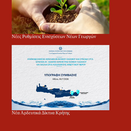
Νέες Ρυθμίσεις Ενισχύσεων Νέων Γεωργών
Νέα Αρδευτικά Δίκτυα Κρήτης