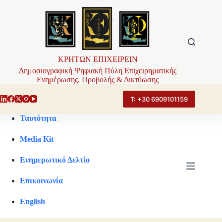
Μετάβαση
στο
περιεχόμενο
ΚΡΗΤΩΝ ΕΠΙΧΕΙΡΕΙΝ
Δημοσιογραφική Ψηφιακή Πύλη Επιχειρηματικής
Ενημέρωσης, Προβολής & Δικτύωσης
Τ: +30 6909101159
Ταυτότητα
Media Kit
Ενημερωτικό Δελτίο
Επικοινωνία
English