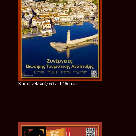
Κρητών Φιλοξενείν | Ρέθυμνο