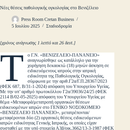
Νέες θέσεις παθολογικής ογκολογίας στο Βενιζέλειο
Press Room Cretan Business
5 Ιουλίου 2025
Σταδιοδρομία
[χρόνος ανάγνωσης 1 λεπτό και 26 δευτ.]
Τ
ο Γ.Ν. «ΒΕΝΙΖΕΛΕΙΟ-ΠΑΝΑΝΕΙΟ»
αναγνωρίσθηκε ως κατάλληλο για την
χορήγηση δεκαοκτώ (18) μηνών άσκηση σε
ειδικευόμενους ιατρούς στην ιατρική
ειδικότητα της Παθολογικής Ογκολογίας,
σύμφωνα με την αριθ.Γ2α/Γ.Π.28367/2023
(ΦΕΚ 687, Β/31-1-2024) απόφαση του Υπουργείου Υγείας.
Με την υπ’ αριθμό πρωτοκόλλου Γ2α/39036/24/25 (ΦΕΚ
2114 Β/02-05-2025) απόφαση του Υπουργείου Υγείας με
θέμα «Μεταφορά/μετατροπή οργανικών θέσεων
ειδικευομένων ιατρών στο ΓΕΝΙΚΟ ΝΟΣΟΚΟΜΕΙΟ
«ΒΕΝΙΖΕΛΕΙΟ ΠΑΝΑΝΕΙΟ», μετατρέπονται/
μεταφέρονται δύο (2) οργανικές θέσεις ειδικευόμενων
ιατρών ειδικότητας Γενικής Ιατρικής, οι οποίες είχαν
συσταθεί με την υπό στοιχεία Α3β/οικ.3662/13-3-1987 (ΦΕΚ