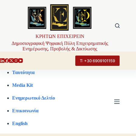
Μετάβαση
στο
περιεχόμενο
ΚΡΗΤΩΝ ΕΠΙΧΕΙΡΕΙΝ
Δημοσιογραφική Ψηφιακή Πύλη Επιχειρηματικής
Ενημέρωσης, Προβολής & Δικτύωσης
Τ: +30 6909101159
Ταυτότητα
Media Kit
Ενημερωτικό Δελτίο
Επικοινωνία
English