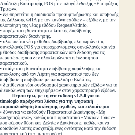
Απόδειξη Επιστροφής POS με επιλογή ένδειξης «Εισπράξεις
Τρίτων»,
• εξυπηρετείται η διαδικασία προσυμπλήρωσης και υποβολής
της Δήλωσης ΦΠΑ με τον κανόνα εσόδων – εξόδων, με την
υλοποίηση της νέας μεθόδου RequestVatInfo,
• παρέχεται η δυνατότητα πιλοτικής διαβίβασης
παραστατικών διακίνησης,
• υλοποιείται νέα μέθοδος διαβίβασης πληρωμών στις
συναλλαγές POS για ετεροχρονισμένες συναλλαγές και νέα
μέθοδος διαβίβασης παραστατικών υπό έκδοση για τις
περιπτώσεις που δεν ολοκληρώνεται η έκδοση του
παραστατικού,
• εισάγεται η δυνατότητα διαβίβασης παράλειψης και
απόκλισης από τον Λήπτη για παραστατικά που δεν
διαβίβασε ή διαβίβασε με απόκλιση ο Εκδότης,
• διατίθενται νέοι συνδυασμοί χαρακτηρισμών εξόδων για τη
διευκόλυνση των επιχειρήσεων στον χαρακτηρισμό εξόδων.
Περαιτέρω, με τη νέα έκδοση
v
1.5.0 για το
timologio
παρέχονται λύσεις για την ψηφιακή
παρακολούθηση διακίνησης αγαθών, και ειδικότερα:
• δύνανται να εκδοθούν Παραστατικά Διακίνησης «Μη
Συσχετιζόμενα», καθώς και Παραστατικά «Μικτών Τύπων»
που φέρουν θέση και Δελτίων Διακίνησης, καθώς και να
ορισθούν λοιπές συσχετιζόμενες οντότητες κατά την έκδοση
παραστατικού (π.χ. μεταφορέας),