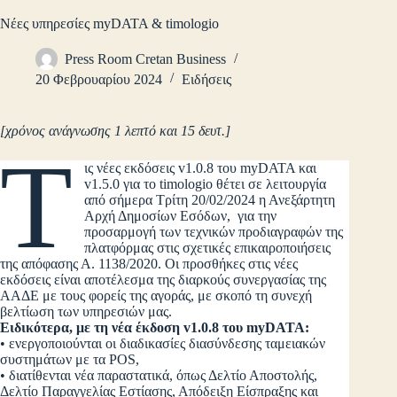
Νέες υπηρεσίες myDATA & timologio
Press Room Cretan Business
20 Φεβρουαρίου 2024
Ειδήσεις
[χρόνος ανάγνωσης 1 λεπτό και 15 δευτ.]
Τ
ις νέες εκδόσεις v1.0.8 του myDATA και
v1.5.0 για το timologio θέτει σε λειτουργία
από σήμερα Τρίτη 20/02/2024 η Ανεξάρτητη
Αρχή Δημοσίων Εσόδων, για την
προσαρμογή των τεχνικών προδιαγραφών της
πλατφόρμας στις σχετικές επικαιροποιήσεις
της απόφασης Α. 1138/2020. Οι προσθήκες στις νέες
εκδόσεις είναι αποτέλεσμα της διαρκούς συνεργασίας της
ΑΑΔΕ με τους φορείς της αγοράς, με σκοπό τη συνεχή
βελτίωση των υπηρεσιών μας.
Ειδικότερα, με τη νέα έκδοση
v
1.0.8 του
myDATA
:
• ενεργοποιούνται οι διαδικασίες διασύνδεσης ταμειακών
συστημάτων με τα POS,
• διατίθενται νέα παραστατικά, όπως Δελτίο Αποστολής,
Δελτίο Παραγγελίας Εστίασης, Απόδειξη Είσπραξης και