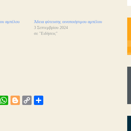
μου αμπέλου
Άδεια φύτευσης οινοποιήσιμου αμπέλου
3 Σεπτεμβρίου 2024
σε "Ειδήσεις"
Vi
W
Bl
C
Μ
be
ha
og
op
οι
ts
ge
y
ρ
A
r
Li
α