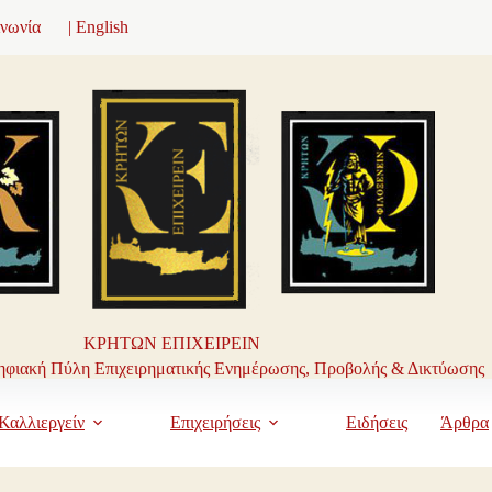
ινωνία
| English
ΚΡΗΤΩΝ ΕΠΙΧΕΙΡΕΙΝ
φιακή Πύλη Επιχειρηματικής Ενημέρωσης, Προβολής & Δικτύωσης
Καλλιεργείν
Επιχειρήσεις
Ειδήσεις
Άρθρα