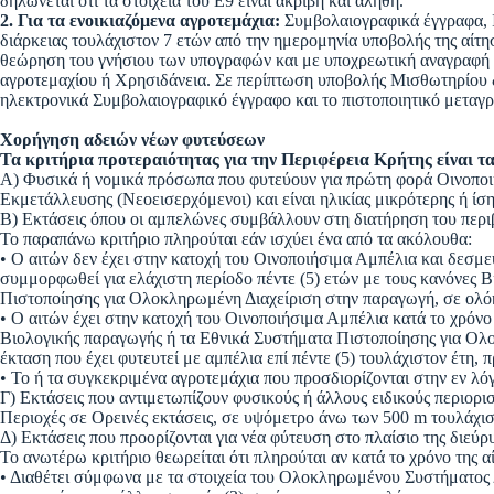
δηλώνεται ότι τα στοιχεία του Ε9 είναι ακριβή και αληθή.
2. Για τα ενοικιαζόμενα αγροτεμάχια:
Συμβολαιογραφικά έγγραφα, 
διάρκειας τουλάχιστον 7 ετών από την ημερομηνία υποβολής της αίτ
θεώρηση του γνήσιου των υπογραφών και με υποχρεωτική αναγραφή 
αγροτεμαχίου ή Χρησιδάνεια. Σε περίπτωση υποβολής Μισθωτηρίου δ
ηλεκτρονικά Συμβολαιογραφικό έγγραφο και το πιστοποιητικό μεταγ
Χορήγηση αδειών νέων φυτεύσεων
Τα κριτήρια προτεραιότητας για την Περιφέρεια Κρήτης είναι 
Α) Φυσικά ή νομικά πρόσωπα που φυτεύουν για πρώτη φορά Οινοποιή
Εκμετάλλευσης (Νεοεισερχόμενοι) και είναι ηλικίας μικρότερης ή ίση
Β) Εκτάσεις όπου οι αμπελώνες συμβάλλουν στη διατήρηση του περι
Το παραπάνω κριτήριο πληρούται εάν ισχύει ένα από τα ακόλουθα:
• Ο αιτών δεν έχει στην κατοχή του Οινοποιήσιμα Αμπέλια και δεσμ
συμμορφωθεί για ελάχιστη περίοδο πέντε (5) ετών με τους κανόνες 
Πιστοποίησης για Ολοκληρωμένη Διαχείριση στην παραγωγή, σε ολόκ
• Ο αιτών έχει στην κατοχή του Οινοποιήσιμα Αμπέλια κατά το χρόνο
Βιολογικής παραγωγής ή τα Εθνικά Συστήματα Πιστοποίησης για Ολ
έκταση που έχει φυτευτεί με αμπέλια επί πέντε (5) τουλάχιστον έτη, 
• Το ή τα συγκεκριμένα αγροτεμάχια που προσδιορίζονται στην εν λό
Γ) Εκτάσεις που αντιμετωπίζουν φυσικούς ή άλλους ειδικούς περιορι
Περιοχές σε Ορεινές εκτάσεις, σε υψόμετρο άνω των 500 m τουλάχ
Δ) Εκτάσεις που προορίζονται για νέα φύτευση στο πλαίσιο της διε
Το ανωτέρω κριτήριο θεωρείται ότι πληρούται αν κατά το χρόνο της α
• Διαθέτει σύμφωνα με τα στοιχεία του Ολοκληρωμένου Συστήματος Δ