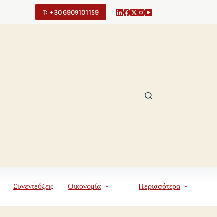
Τ: +30 6909101159
Συνεντεύξεις
Οικονομία
Περισσότερα