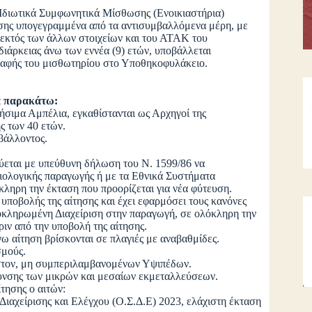
Ιδιωτικά Συμφωνητικά Μίσθωσης (Ενοικιαστήρια)
ησης υπογεγραμμένα από τα αντισυμβαλλόμενα μέρη, με
εκτός των άλλων στοιχείων και του ΑΤΑΚ του
ιάρκειας άνω των εννέα (9) ετών, υποβάλλεται
ραφής του μισθωτηρίου στο Υποθηκοφυλάκειο.
τα παρακάτω:
σιμα Αμπέλια, εγκαθίστανται ως Αρχηγοί της
ς των 40 ετών.
βάλλοντος.
εύεται με υπεύθυνη δήλωση του Ν. 1599/86 να
Βιολογικής παραγωγής ή με τα Εθνικά Συστήματα
ληρη την έκταση που προορίζεται για νέα φύτευση.
 υποβολής της αίτησης και έχει εφαρμόσει τους κανόνες
οκληρωμένη Διαχείριση στην παραγωγή, σε ολόκληρη την
πριν από την υποβολή της αίτησης.
γω αίτηση βρίσκονται σε πλαγιές με αναβαθμίδες.
σμούς.
ιστον, μη συμπεριλαμβανομένων Υψιπέδων.
ύρυνσης των μικρών και μεσαίων εκμεταλλεύσεων.
ίτησης ο αιτών:
ιαχείρισης και Ελέγχου (Ο.Σ.Δ.Ε) 2023, ελάχιστη έκταση