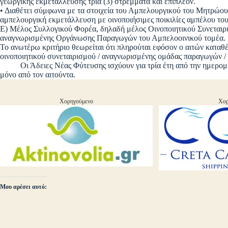
γεωργικής εκμετάλλευσης τρία (3) στρέμματα και επιπλέον.
• Διαθέτει σύμφωνα με τα στοιχεία του Αμπελουργικού του Μητρώου 
αμπελουργική εκμετάλλευση με οινοποιήσιμες ποικιλίες αμπέλου του
Ε) Μέλος Συλλογικού Φορέα, δηλαδή μέλος Οινοποιητικού Συνεται
αναγνωρισμένης Οργάνωσης Παραγωγών του Αμπελοοινικού τομέα.
Το ανωτέρω κριτήριο θεωρείται ότι πληρούται εφόσον ο αιτών καταθέ
οινοποιητικού συνεταιρισμού / αναγνωρισμένης ομάδας παραγωγών 
Οι Άδειες Νέας Φύτευσης ισχύουν για τρία έτη από την ημερομην
μόνο από τον αιτούντα.
Χορηγούμενο
Χορ
Μου αρέσει αυτό: