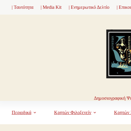
Μετάβαση
| Ταυτότητα
| Media Kit
| Ενημερωτικό Δελτίο
| Επικο
στο
περιεχόμενο
Δημοσιογραφική Ψη
Περιοδικά
Κρητών Φιλοξενείν
Κρητών 