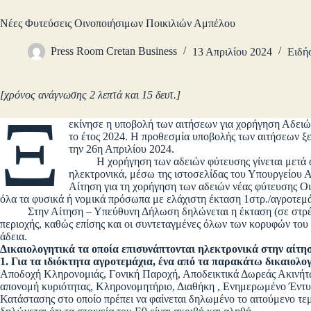
Νέες Φυτεύσεις Οινοποιήσιμων Ποικιλιών Αμπέλου
Press Room Cretan Business
13 Απριλίου 2024
Ειδή
[χρόνος ανάγνωσης 2 λεπτά και 15 δευτ.]
Ξ
εκίνησε η υποβολή των αιτήσεων για χορήγηση Αδει
το έτος 2024. Η προθεσμία υποβολής των αιτήσεων ξ
την 26η Απριλίου 2024.
Η χορήγηση των αδειών φύτευσης γίνεται μετά απ
ηλεκτρονικά, μέσω της ιστοσελίδας του Υπουργείου 
Αίτηση για τη χορήγηση των αδειών νέας φύτευσης 
όλα τα φυσικά ή νομικά πρόσωπα με ελάχιστη έκταση 1στρ./αγροτεμά
Στην Αίτηση – Υπεύθυνη Δήλωση δηλώνεται η έκταση (σε στρέμμα
περιοχής, καθώς επίσης και οι συντεταγμένες όλων των κορυφών του 
άδεια.
Δικαιολογητικά τα οποία επισυνάπτονται ηλεκτρονικά στην αίτη
1. Για τα ιδιόκτητα αγροτεμάχια, ένα από τα παρακάτω δικαιολο
Αποδοχή Κληρονομιάς, Γονική Παροχή, Αποδεικτικά Δωρεάς Ακινή
απονομή κυριότητας, Κληρονομητήριο, Διαθήκη , Ενημερωμένο Έντυ
Κατάστασης στο οποίο πρέπει να φαίνεται δηλωμένο το αιτούμενο τ