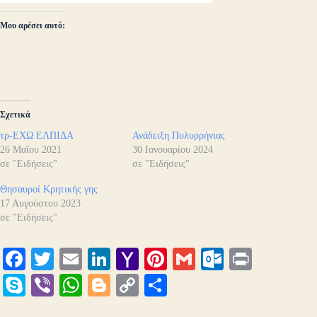
Μου αρέσει αυτό:
Σχετικά
τρ-ΕΧΩ ΕΛΠΙΔΑ
Ανάδειξη Πολυρρήνιας
26 Μαΐου 2021
30 Ιανουαρίου 2024
σε "Ειδήσεις"
σε "Ειδήσεις"
Θησαυροί Κρητικής γης
17 Αυγούστου 2023
σε "Ειδήσεις"
Fa
T
E
Li
Y
Pi
G
O
Pr
ce
wi
m
nk
ah
nt
m
ut
in
S
Vi
W
Bl
C
Μ
bo
tte
ail
ed
oo
er
ail
lo
t
ky
be
ha
og
op
οι