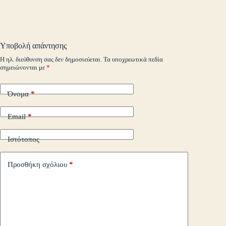
ok
r
In
M
es
ok
pe
r
ts
ge
y
ρ
ail
t
.c
A
r
Li
α
o
pp
nk
στ
Υποβολή απάντησης
m
εί
Η ηλ. διεύθυνση σας δεν δημοσιεύεται.
Τα υποχρεωτικά πεδία
σημειώνονται με
*
τε
Όνομα
*
Email
*
Ιστότοπος
Προσθήκη σχόλιου
*