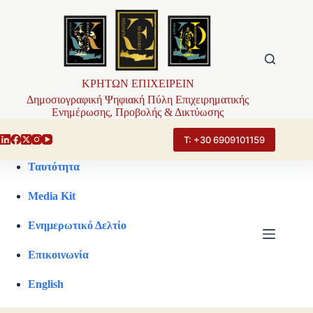
Μετάβαση
στο
περιεχόμενο
ΚΡΗΤΩΝ ΕΠΙΧΕΙΡΕΙΝ
Δημοσιογραφική Ψηφιακή Πύλη Επιχειρηματικής
Ενημέρωσης, Προβολής & Δικτύωσης
Τ: +30 6909101159
Ταυτότητα
Media Kit
Ενημερωτικό Δελτίο
Επικοινωνία
English