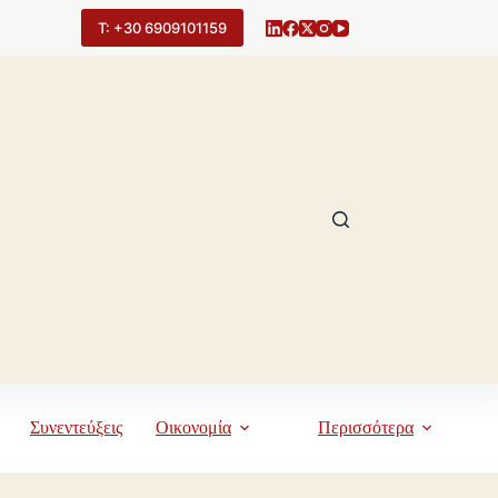
Τ: +30 6909101159
Συνεντεύξεις
Οικονομία
Περισσότερα