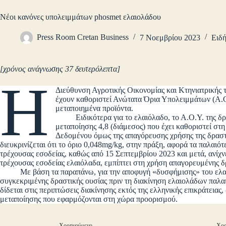
Νέοι κανόνες υπολειμμάτων phosmet ελαιολάδου
Press Room Cretan Business
7 Νοεμβρίου 2023
Ειδή
[χρόνος ανάγνωσης 37 δευτερόλεπτα]
Η
Διεύθυνση Αγροτικής Οικονομίας και Κτηνιατρικής 
έχουν καθοριστεί Ανώτατα Όρια Υπολειμμάτων (Α.Ο.
μεταποιημένα προϊόντα.
Ειδικότερα για το ελαιόλαδο, το Α.Ο.Υ. της δρα
μεταποίησης 4,8 (διάμεσος) που έχει καθοριστεί στη
Δεδομένου όμως της απαγόρευσης χρήσης της δραστι
διευκρινίζεται ότι το όριο 0,048mg/kg, στην πράξη, αφορά τα παλαιότ
τρέχουσας εσοδείας, καθώς από 15 Σεπτεμβρίου 2023 και μετά, ανίχ
τρέχουσας εσοδείας ελαιόλαδα, εμπίπτει στη χρήση απαγορευμένης δ
Με βάση τα παραπάνω, για την αποφυγή «δυσφήμισης» του ελαιολ
συγκεκριμένης δραστικής ουσίας πριν τη διακίνηση ελαιολάδων παλαι
δίδεται στις περιπτώσεις διακίνησης εκτός της ελληνικής επικράτειας
μεταποίησης που εφαρμόζονται στη χώρα προορισμού.
Χορηγούμενο
Χορ