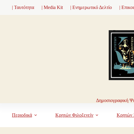
Μετάβαση
| Ταυτότητα
| Media Kit
| Ενημερωτικό Δελτίο
| Επικο
στο
περιεχόμενο
Δημοσιογραφική Ψη
Περιοδικά
Κρητών Φιλοξενείν
Κρητών 