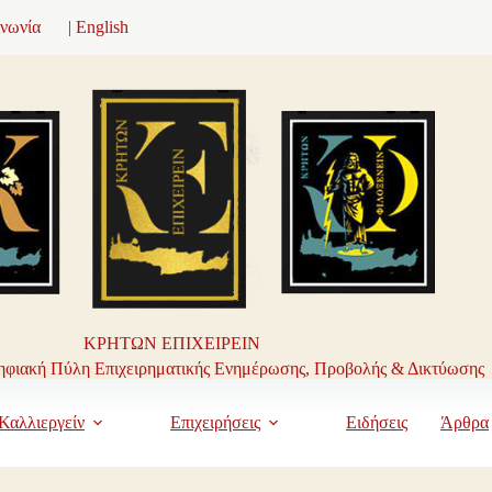
ινωνία
| English
ΚΡΗΤΩΝ ΕΠΙΧΕΙΡΕΙΝ
φιακή Πύλη Επιχειρηματικής Ενημέρωσης, Προβολής & Δικτύωσης
Καλλιεργείν
Επιχειρήσεις
Ειδήσεις
Άρθρα