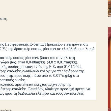
σεις
της Περιφερειακής Ενότητας Ηρακλείου ενημερώνει ότι
Υ.) της δραστικής ουσίας phosmet σε ελαιόλαδο και λοιπά
στικής ουσίας phosmet, βάσει του συντελεστή
 χώρα μας, είναι 0,048mg/kg (4,8 x 0,01*mg/kg).
κής ουσίας phosmet εντός της Ε.Ε. από 01/11/2022,
ερης εσοδείας ελαιόλαδα και όχι για τα ελαιόλαδα της
νευση της δραστικής, πάνω από το 0,01*mg/kg στα
ραστικής ουσίας.
άδου, προτείνεται έλεγχος ανίχνευσης της
ότερης εσοδείας. Επιπλέον, ιδιαίτερη προσοχή πρέπει να
, ως προς τη διαδικασία ελέγχου και τους συντελεστές
ηγούμενο