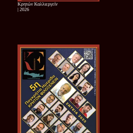
Κρητών Καλλιεργείν
| 2026