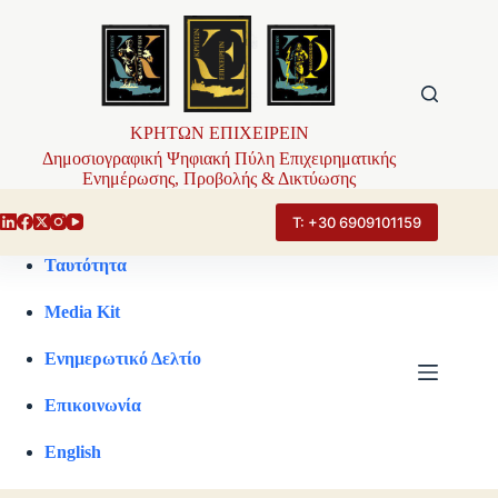
Μετάβαση
στο
περιεχόμενο
ΚΡΗΤΩΝ ΕΠΙΧΕΙΡΕΙΝ
Δημοσιογραφική Ψηφιακή Πύλη Επιχειρηματικής
Ενημέρωσης, Προβολής & Δικτύωσης
Τ: +30 6909101159
Ταυτότητα
Media Kit
Ενημερωτικό Δελτίο
Επικοινωνία
English