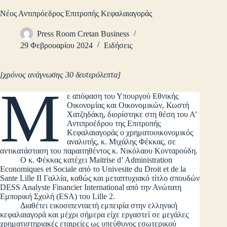
Νέος Αντιπρόεδρος Επιτροπής Κεφαλαιαγοράς
Press Room Cretan Business
29 Φεβρουαρίου 2024
Ειδήσεις
[χρόνος ανάγνωσης 30 δευτερόλεπτα]
Μ
ε απόφαση του Υπουργού Εθνικής
Οικονομίας και Οικονομικών, Κωστή
Χατζηδάκη, διορίστηκε στη θέση του Α’
Αντιπροέδρου της Επιτροπής
Κεφαλαιαγοράς ο χρηματοοικονομικός
αναλυτής, κ. Μιχάλης Φέκκας, σε
αντικατάσταση του παραιτηθέντος κ. Νικόλαου Κονταρούδη.
Ο κ. Φέκκας κατέχει Maitrise d’ Administration
Economiques et Sociale από το Univesite du Droit et de la
Sante Lille II Γαλλία, καθώς και μεταπτυχιακό τίτλο σπουδών
DESS Analyste Financier International από την Ανώτατη
Εμπορική Σχολή (ESA) του Lille 2.
Διαθέτει εικοσιπενταετή εμπειρία στην ελληνική
κεφαλαιαγορά και μέχρι σήμερα είχε εργαστεί σε μεγάλες
χρηματιστηριακές εταιρείες ως υπεύθυνος εσωτερικού