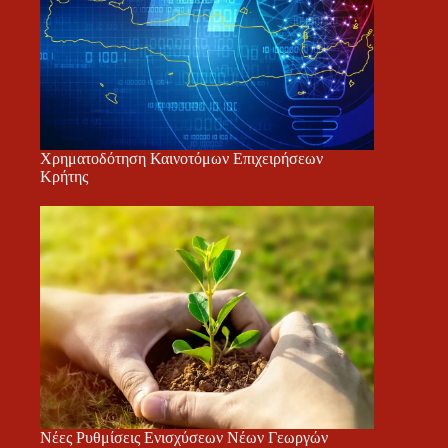
Χρηματοδότηση Καινοτόμων Επιχειρήσεων
Κρήτης
Νέες Ρυθμίσεις Ενισχύσεων Νέων Γεωργών