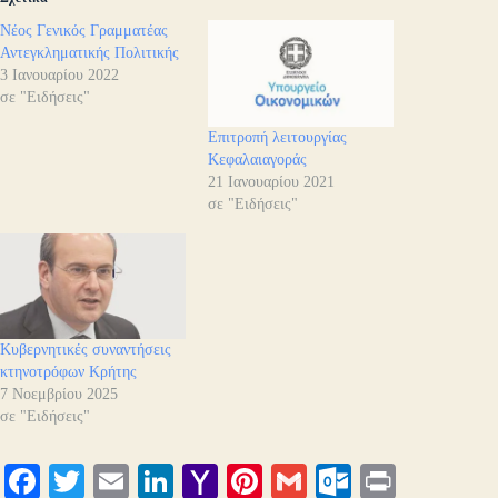
Νέος Γενικός Γραμματέας
Αντεγκληματικής Πολιτικής
3 Ιανουαρίου 2022
σε "Ειδήσεις"
Επιτροπή λειτουργίας
Κεφαλαιαγοράς
21 Ιανουαρίου 2021
σε "Ειδήσεις"
Κυβερνητικές συναντήσεις
κτηνοτρόφων Κρήτης
7 Νοεμβρίου 2025
σε "Ειδήσεις"
Fa
T
E
Li
Y
Pi
G
O
Pr