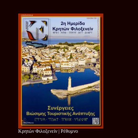
Κρητών Φιλοξενείν | Ρέθυμνο