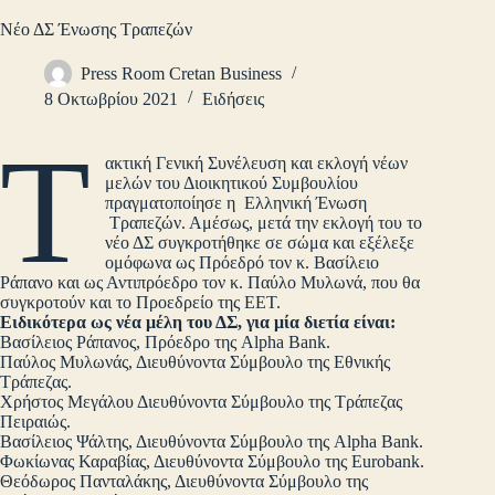
Νέο ΔΣ Ένωσης Τραπεζών
Press Room Cretan Business
8 Οκτωβρίου 2021
Ειδήσεις
Τ
ακτική Γενική Συνέλευση και εκλογή νέων
μελών του Διοικητικού Συμβουλίου
πραγματοποίησε η Ελληνική Ένωση
Τραπεζών. Αμέσως, μετά την εκλογή του το
νέο ΔΣ συγκροτήθηκε σε σώμα και εξέλεξε
ομόφωνα ως Πρόεδρό τον κ. Βασίλειο
Ράπανο και ως Αντιπρόεδρο τον κ. Παύλο Μυλωνά, που θα
συγκροτούν και το Προεδρείο της ΕΕΤ.
Ειδικότερα ως νέα μέλη του ΔΣ, για μία διετία είναι:
Βασίλειος Ράπανος, Πρόεδρο της Alpha Bank.
Παύλος Μυλωνάς, Διευθύνοντα Σύμβουλο της Εθνικής
Τράπεζας.
Χρήστος Μεγάλου Διευθύνοντα Σύμβουλο της Τράπεζας
Πειραιώς.
Βασίλειος Ψάλτης, Διευθύνοντα Σύμβουλο της Alpha Bank.
Φωκίωνας Καραβίας, Διευθύνοντα Σύμβουλο της Eurobank.
Θεόδωρος Πανταλάκης, Διευθύνοντα Σύμβουλο της