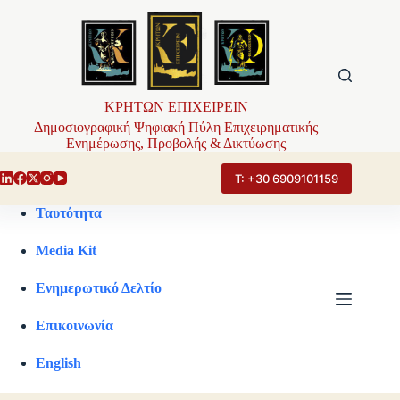
Μετάβαση
στο
περιεχόμενο
ΚΡΗΤΩΝ ΕΠΙΧΕΙΡΕΙΝ
Δημοσιογραφική Ψηφιακή Πύλη Επιχειρηματικής
Ενημέρωσης, Προβολής & Δικτύωσης
Τ: +30 6909101159
Ταυτότητα
Media Kit
Ενημερωτικό Δελτίο
Επικοινωνία
English