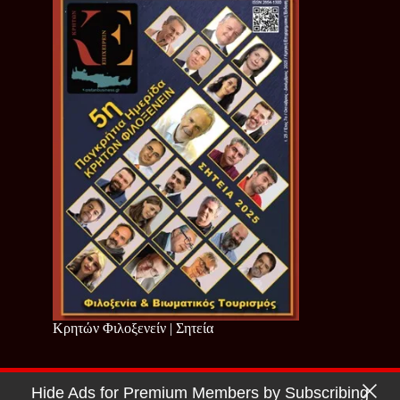
Κρητών Φιλοξενείν | Σητεία
Hide Ads for Premium Members by Subscribing
Copyright © 2026 - Cretan Business | Κρητών Επιχειρείν