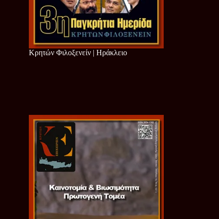
Κρητών Φιλοξενείν | Ηράκλειο