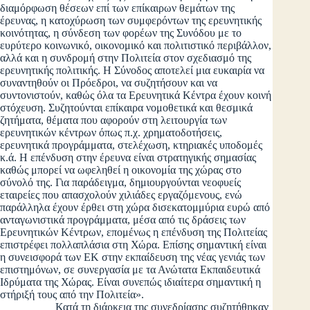
διαμόρφωση θέσεων επί των επίκαιρων θεμάτων της
έρευνας, η κατοχύρωση των συμφερόντων της ερευνητικής
κοινότητας, η σύνδεση των φορέων της Συνόδου με το
ευρύτερο κοινωνικό, οικονομικό και πολιτιστικό περιβάλλον,
αλλά και η συνδρομή στην Πολιτεία στον σχεδιασμό της
ερευνητικής πολιτικής. Η Σύνοδος αποτελεί μια ευκαιρία να
συναντηθούν οι Πρόεδροι, να συζητήσουν και να
συντονιστούν, καθώς όλα τα Ερευνητικά Κέντρα έχουν κοινή
στόχευση. Συζητούνται επίκαιρα νομοθετικά και θεσμικά
ζητήματα, θέματα που αφορούν στη λειτουργία των
ερευνητικών κέντρων όπως π.χ. χρηματοδοτήσεις,
ερευνητικά προγράμματα, στελέχωση, κτηριακές υποδομές
κ.ά. Η επένδυση στην έρευνα είναι στρατηγικής σημασίας
καθώς μπορεί να ωφεληθεί η οικονομία της χώρας στο
σύνολό της. Για παράδειγμα, δημιουργούνται νεοφυείς
εταιρείες που απασχολούν χιλιάδες εργαζόμενους, ενώ
παράλληλα έχουν έρθει στη χώρα δισεκατομμύρια ευρώ από
ανταγωνιστικά προγράμματα, μέσα από τις δράσεις των
Ερευνητικών Κέντρων, επομένως η επένδυση της Πολιτείας
επιστρέφει πολλαπλάσια στη Χώρα. Επίσης σημαντική είναι
η συνεισφορά των ΕΚ στην εκπαίδευση της νέας γενιάς των
επιστημόνων, σε συνεργασία με τα Ανώτατα Εκπαιδευτικά
Ιδρύματα της Χώρας. Είναι συνεπώς ιδιαίτερα σημαντική η
στήριξή τους από την Πολιτεία».
Κατά τη διάρκεια της συνεδρίασης συζητήθηκαν