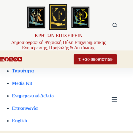
Μετάβαση
στο
περιεχόμενο
ΚΡΗΤΩΝ ΕΠΙΧΕΙΡΕΙΝ
Δημοσιογραφική Ψηφιακή Πύλη Επιχειρηματικής
Ενημέρωσης, Προβολής & Δικτύωσης
Τ: +30 6909101159
Ταυτότητα
Media Kit
Ενημερωτικό Δελτίο
Επικοινωνία
English