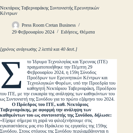
Νεκτάριος Ταβερναράκης Συντονιστής Ερευνητικών
Κέντρων
Press Room Cretan Business
29 Φεβρουαρίου 2024
Ειδήσεις
,
Θέματα
[χρόνος ανάγνωσης 2 λεπτά και 40 δευτ.]
Σ
το Ίδρυμα Τεχνολογίας και Έρευνας (ΙΤΕ)
πραγματοποιήθηκε την Πέμπτη 29
Φεβρουαρίου 2024, η 159η Σύνοδος
Προέδρων των Ερευνητικών Κέντρων και
Τεχνολογικών Φορέων, υπό την Προεδρία του
καθηγητή Νεκτάριου Ταβερναράκη, Προέδρου
του ΙΤΕ, με την ευκαιρία της ανάληψης των καθηκόντων του
ως Συντονιστή της Συνόδου για το πρώτο εξάμηνο του 2024.
Ο Πρόεδρος του ΙΤΕ, καθ. Νεκτάριος
Ταβερναράκης, με αφορμή την ανάληψη των
καθηκόντων του ως συντονιστής της Συνόδου, δήλωσε:
«Είχαμε σήμερα τη χαρά να φιλοξενήσουμε στις
εγκαταστάσεις μας στο Ηράκλειο τις εργασίες της 159ης
Συνόδου. Στους στόχους της Συνόδου περιλαμβάνονται η