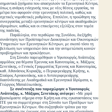
σημαντικά ζητήματα που απασχολούν τα Ερευνητικά Κέντρα,
όπως η ανάγκη ενίσχυσής τους με νέες θέσεις εργασίας, τα
μέτρα που αφορούν στην ερευνητική πολιτική, καθώς και
σχετικές νομοθετικές ρυθμίσεις. Επιπλέον, η προώθηση της
συνεργασίας μεταξύ ερευνητικών κέντρων και ακαδημαϊκών
ιδρυμάτων, καθώς και οι επικείμενες εξελίξεις στον τομέα
της παιδείας.
Παράλληλα, στο περιθώριο της Συνόδου, διεξήχθη
συνάντηση των Προϊσταμένων Διοικητικών και Οικονομικών
Υπηρεσιών των Ερευνητικών Κέντρων, με σκοπό τόσο τη
βελτίωση των υπηρεσιών όσο και την αντιμετώπιση κοινών
προβλημάτων και προκλήσεων.
Στη Σύνοδο παρευρέθηκαν ο Υφυπουργός Ανάπτυξης
αρμόδιος για θέματα Έρευνας και Καινοτομίας, κ. Μάξιμος
Σενετάκης, ο Γενικός Γραμματέας Έρευνας και Καινοτομίας,
καθ. Αθανάσιος Κυριαζής, ο Περιφερειάρχης Κρήτης, κ.
Σταύρος Αρναουτάκης, και ο Αντιπεριφερειάρχης
διασύνδεσης με Ακαδημαϊκά και Ερευνητικά Ιδρύματα, κ.
Γεώργιος Ματαλλιωτάκης.
Σε συνέντευξη που παραχώρησε ο Υφυπουργός
Ανάπτυξης, κ. Μάξιμος Σενετάκης ανέφερε:
«Με χαρά
βρισκόμαστε σήμερα στην Κρήτη και στις εγκαταστάσεις του
ΙΤΕ για να συμμετέχουμε στη Σύνοδο των Προέδρων των
Ερευνητικών Κέντρων. Θα συζητηθούν τρόποι για την
αναβάθμιση της έρευνας στη χώρα μας και την αξιοποίηση