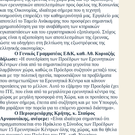
των ερευνητικών αποτελεσμάτων προς όφελος της Κοινωνίας
και της Οικονομίας, ιδιαίτερα σήμερα που η τεχνητή
νοημοσύνη επηρεάζει την καθημερινότητά μας. Εργαλείο μας
αποτελεί το Ταμείο Ανάκαμψης που προσφέρει σημαντική
χρηματοδότηση για την αναβάθμιση των κτηριακών
εγκαταστάσεων και του εργαστηριακού εξοπλισμού. Στόχος
μας είναι η αξιοποίηση των αποτελεσμάτων της έρευνας,
ώστε να οδηγήσει στη βελτίωση της εξωστρέφειας της
ελληνικής οικονομίας».
O Γενικός Γραμματέας Ε&Κ, καθ. Αθ. Κυριαζής
δήλωσε:
«Η συνεδρίαση των Προέδρων των Ερευνητικών
Κέντρων είναι από τα σημαντικότερα γεγονότα που
λαμβάνουν χώρα, καθώς οι Πρόεδροι συζητούν μεταξύ τους
και με την πολιτική ηγεσία, παρουσιάζουν τα προβλήματα
που αντιμετωπίζουν τα Ερευνητικά Κέντρα και κάνουν
προτάσεις για το μέλλον. Αυτό το εξάμηνο την Προεδρία έχει
το ΙΤΕ, που είναι από τα μεγαλύτερα ερευνητικά κέντρα της
χώρας με μεγάλη προσφορά στη Χώρα, και οι προτάσεις που
θα γίνουν σήμερα, έπειτα από συζήτηση και με τον Υπουργό,
θα χαράξουν την πορεία για το επόμενο χρονικό διάστημα».
Ο Περιφερειάρχης Κρήτης, κ. Σταύρος
Αρναουτάκης, ανέφερε:
«Είναι ιδιαίτερα σημαντικό ότι
πραγματοποιείται στο Ηράκλειο η Σύνοδος των Προέδρων
των 15 Ερευνητικών Κέντρων όλης της χώρας, και θα ήθελα
να συγχαρώ τον Πρόεδρο του ΙΤΕ, καθ. Νεκτάριο