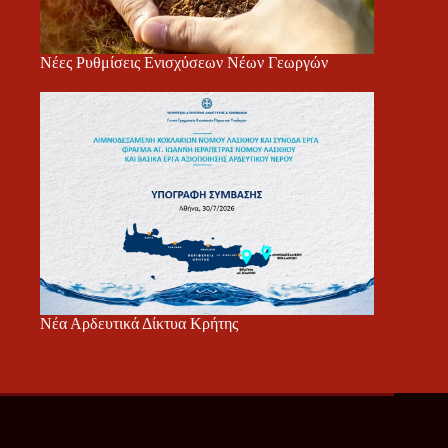
Νέες Ρυθμίσεις Ενισχύσεων Νέων Γεωργών
Νέα Αρδευτικά Δίκτυα Κρήτης