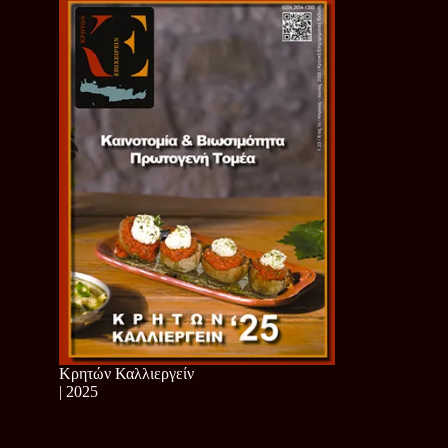
Κρητών Καλλιεργείν
| 2025