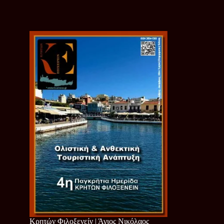
Κρητών Φιλοξενείν | Άγιος Νικόλαος