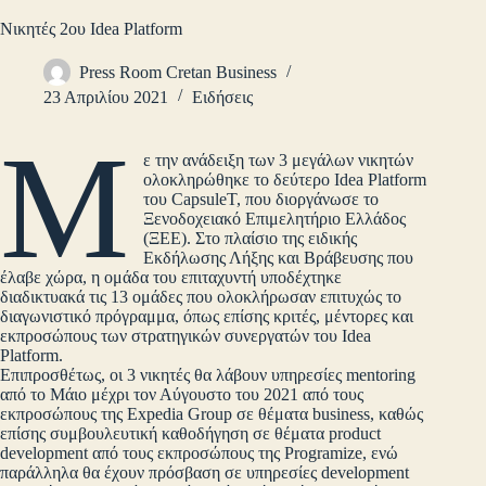
Νικητές 2ου Idea Platform
Press Room Cretan Business
23 Απριλίου 2021
Ειδήσεις
Μ
ε την ανάδειξη των 3 μεγάλων νικητών
ολοκληρώθηκε το δεύτερο Idea Platform
του CapsuleT, που διοργάνωσε το
Ξενοδοχειακό Επιμελητήριο Ελλάδος
(ΞΕΕ). Στο πλαίσιο της ειδικής
Εκδήλωσης Λήξης και Βράβευσης που
έλαβε χώρα, η ομάδα του επιταχυντή υποδέχτηκε
διαδικτυακά τις 13 ομάδες που ολοκλήρωσαν επιτυχώς το
διαγωνιστικό πρόγραμμα, όπως επίσης κριτές, μέντορες και
εκπροσώπους των στρατηγικών συνεργατών του Idea
Platform.
Επιπροσθέτως, οι 3 νικητές θα λάβουν υπηρεσίες mentoring
από το Μάιο μέχρι τον Αύγουστο του 2021 από τους
εκπροσώπους της Expedia Group σε θέματα business, καθώς
επίσης συμβουλευτική καθοδήγηση σε θέματα product
development από τους εκπροσώπους της Programize, ενώ
παράλληλα θα έχουν πρόσβαση σε υπηρεσίες development