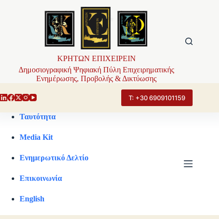
Μετάβαση
στο
περιεχόμενο
ΚΡΗΤΩΝ ΕΠΙΧΕΙΡΕΙΝ
Δημοσιογραφική Ψηφιακή Πύλη Επιχειρηματικής
Ενημέρωσης, Προβολής & Δικτύωσης
Τ: +30 6909101159
Ταυτότητα
Media Kit
Ενημερωτικό Δελτίο
Επικοινωνία
English