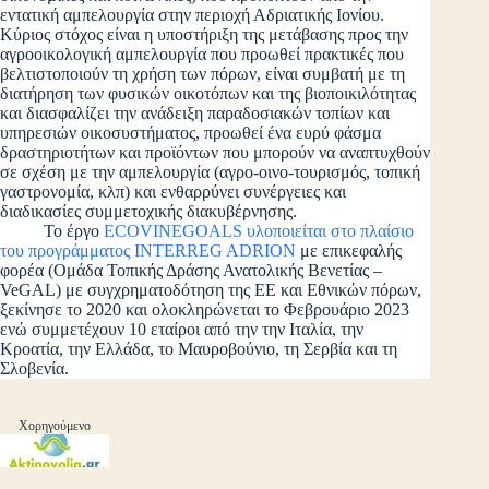
εντατική αμπελουργία στην περιοχή Αδριατικής Ιονίου.
Κύριος στόχος είναι η υποστήριξη της μετάβασης προς την
αγροοικολογική αμπελουργία που προωθεί πρακτικές που
βελτιστοποιούν τη χρήση των πόρων, είναι συμβατή με τη
διατήρηση των φυσικών οικοτόπων και της βιοποικιλότητας
και διασφαλίζει την ανάδειξη παραδοσιακών τοπίων και
υπηρεσιών οικοσυστήματος, προωθεί ένα ευρύ φάσμα
δραστηριοτήτων και προϊόντων που μπορούν να αναπτυχθούν
σε σχέση με την αμπελουργία (αγρο-οινο-τουρισμός, τοπική
γαστρονομία, κλπ) και ενθαρρύνει συνέργειες και
διαδικασίες συμμετοχικής διακυβέρνησης.
Το έργο
ECOVINEGOALS υλοποιείται στο πλαίσιο
του προγράμματος INTERREG ADRION
με επικεφαλής
φορέα (Ομάδα Τοπικής Δράσης Ανατολικής Βενετίας –
VeGAL) με συγχρηματοδότηση της ΕΕ και Εθνικών πόρων,
ξεκίνησε το 2020 και ολοκληρώνεται το Φεβρουάριο 2023
ενώ συμμετέχουν 10 εταίροι από την την Ιταλία, την
Κροατία, την Ελλάδα, το Μαυροβούνιο, τη Σερβία και τη
Σλοβενία.
Χορηγούμενο