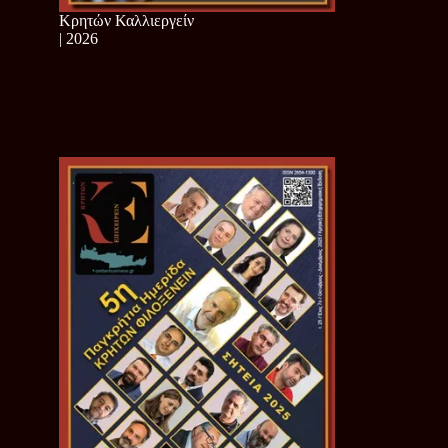
Κρητών Καλλιεργείν
| 2026