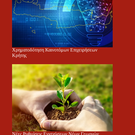
Χρηματοδότηση Καινοτόμων Επιχειρήσεων
Κρήτης
Νέες Ρυθμίσεις Ενισχύσεων Νέων Γεωργών