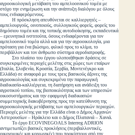
αγροοικολογική μετάβαση του αμπελοοινικού τομέα με
στόχο την ενημέρωση και την ανάπτυξη διαλόγου με όλους
τους ενδιαφερόμενους.
Η πρόσκληση απευθύνεται σε καλλιεργητές –
αμπελουργούς, οινοποιούς, συλλογικούς φορείς, φορείς του
δημόσιου τομέα και της τοπικής αυτοδιοίκησης, εκπαιδευτικά
– ερευνητικά ινστιτούτα, όσους ενδιαφέρονται για τον
αμπελοοινικό τομέα αλλά και για την αγροοικολογία, μια
πρόταση για ένα βιώσιμο, φιλικό προς το κλίμα, το
περιβάλλον και τον άνθρωπο σύστημα αγροδιατροφής.
Στο πλαίσιο του έργου υλοποιήθηκαν δράσεις σε
συγκεκριμένες περιοχές μελέτης στις χώρες των εταίρων
(Ιταλία, Σλοβενία, Κροατία, Σερβία, Μοντενέγκρο και
Ελλάδα) σε αναφορά με τους τρεις βασικούς άξονες της
αγροοικολογίας και συγκεκριμένα την παραγωγική
διαδικασία-καλλιέργεια, τη διατήρηση και ανάδειξη του
αγροτικού τοπίου, της βιοποικιλότητας και των υπηρεσιών
οικοσυστήματος και την εφαρμογή διαδικασιών
συμμετοχικής διακυβέρνησης προς την κατεύθυνση της
αγροοικολογικής μετάβασης των αμπελουργικών περιοχών.
Περιοχές μελέτης για την Ελλάδα είναι ο Δήμος Αρχανών
Αστερουσίων – Ηράκλειο και ο Δήμος Πλατανιά – Χανιά.
Το έργο ECOVINEGOALS Interreg ADRION
αντιμετωπίζει βασικές προκλήσεις (περιβαλλοντικές,
οικονομικές και κοινωνικές) που προκύπτουν από την