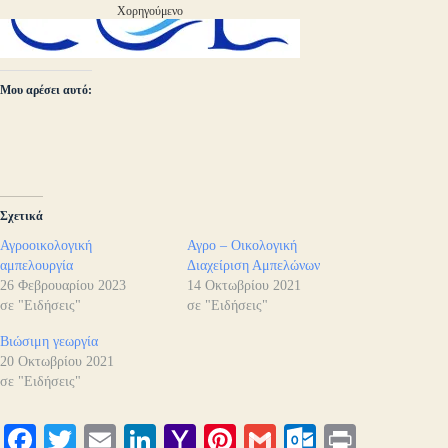
Χορηγούμενο
Μου αρέσει αυτό:
Σχετικά
Αγροοικολογική
Αγρο – Οικολογική
αμπελουργία
Διαχείριση Αμπελώνων
26 Φεβρουαρίου 2023
14 Οκτωβρίου 2021
σε "Ειδήσεις"
σε "Ειδήσεις"
Βιώσιμη γεωργία
20 Οκτωβρίου 2021
σε "Ειδήσεις"
Fa
T
E
Li
Y
Pi
G
O
Pr