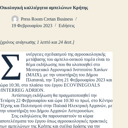
Οικολογική καλλιέργεια αμπελώνων Κρήτης
Press Room Cretan Business
19 Φεβρουαρίου 2023
Ειδήσεις
[χρόνος ανάγνωσης 1 λεπτό και 24 δευτ.]
Σ
υνέργειες σχεδιασμού της αγροοικολογικής
μετάβασης του αμπελο-οινικού τομέα είναι το
θέμα εκδήλωσης που θα υλοποιηθεί στο
Μεσογειακό Αγρονομικό Ινστιτούτο Χανίων
(ΜΑΙΧ), με την υποστήριξη του Δήμου
Πλατανιά, την Τρίτη 21 Φεβρουαρίου 2023 και
ώρα 10:30, στο πλαίσιο του έργου ECOVINEGOALS
/INTERREG ADRION.
Αντίστοιχη εκδήλωση θα πραγματοποιηθεί την
Τετάρτη 22 Φεβρουαρίου και ώρα 10:30 το πρωί, στο Κέντρο
Τέχνης και Πολιτισμού στην Παλαιά Ηλεκτρική Αρχανών, με
την υποστήριξη του Δήμου Αρχανών Αστερουσίων.
Στις εκδηλώσεις θα παρουσιαστούν τα κύρια
αποτελέσματα του έργου όπως αγροοικολογικές πρακτικές
των αμπελώνων της Κρήτης και σχέδια δράσης για την