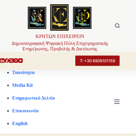
Μετάβαση
στο
περιεχόμενο
ΚΡΗΤΩΝ ΕΠΙΧΕΙΡΕΙΝ
Δημοσιογραφική Ψηφιακή Πύλη Επιχειρηματικής
Ενημέρωσης, Προβολής & Δικτύωσης
Τ: +30 6909101159
Ταυτότητα
Media Kit
Ενημερωτικό Δελτίο
Επικοινωνία
English