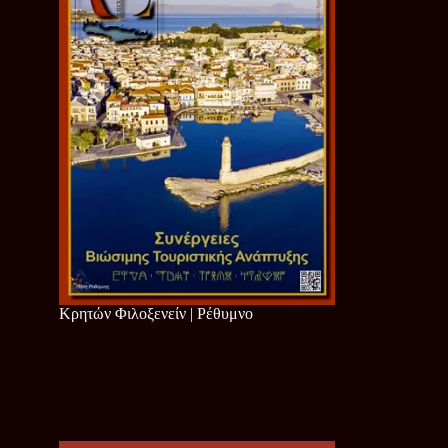
Κρητών Φιλοξενείν | Ρέθυμνο