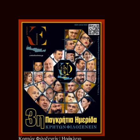
Κρητών Φιλοξενείν | Ηράκλειο