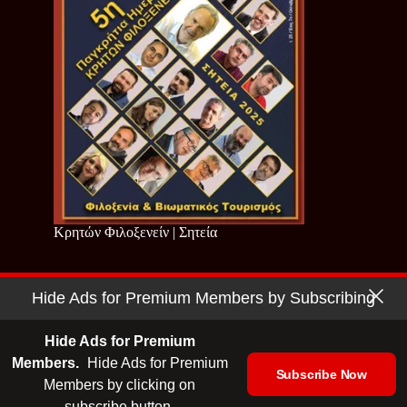
Κρητών Φιλοξενείν | Σητεία
Hide Ads for Premium Members by Subscribing
Copyright © 2026 - Cretan Business | Κρητών Επιχειρείν
Όροι Χρήσης
|
Πολιτική Απορρήτου
Hide Ads for Premium
Members.
Hide Ads for Premium
Subscribe Now
Members by clicking on
| Ταυτότητα
| Media Kit
| Ενημερωτικό Δελτίο
subscribe button.