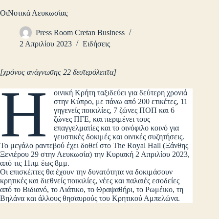
ΟιΝοτικά Λευκωσίας
Press Room Cretan Business
2 Απριλίου 2023
Ειδήσεις
[χρόνος ανάγνωσης 22 δευτερόλεπτα]
Η
οινική Κρήτη ταξιδεύει για δεύτερη χρονιά
στην Κύπρο, με πάνω από 200 ετικέτες, 11
γηγενείς ποικιλίες, 7 ζώνες ΠΟΠ και 6
ζώνες ΠΓΕ, και περιμένει τους
επαγγελματίες και το οινόφιλο κοινό για
γευστικές δοκιμές και οινικές συζητήσεις.
Το μεγάλο ραντεβού έχει δοθεί στο The Royal Hall (Ξάνθης
Ξενιέρου 29 στην Λευκωσία) την Κυριακή 2 Απριλίου 2023,
από τις 11πμ έως 8μμ.
Οι επισκέπτες θα έχουν την δυνατότητα να δοκιμάσουν
κρητικές και διεθνείς ποικιλίες, νέες και παλαιές εσοδείες
από το Βιδιανό, το Λιάτικο, το Θραψαθήρι, το Ρωμέικο, τη
Βηλάνα και άλλους θησαυρούς του Κρητικού Αμπελώνα.