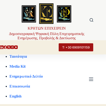
Μετάβαση
στο
περιεχόμενο
ΚΡΗΤΩΝ ΕΠΙΧΕΙΡΕΙΝ
Δημοσιογραφική Ψηφιακή Πύλη Επιχειρηματικής
Ενημέρωσης, Προβολής & Δικτύωσης
Τ: +30 6909101159
Ταυτότητα
Media Kit
Ενημερωτικό Δελτίο
Επικοινωνία
English