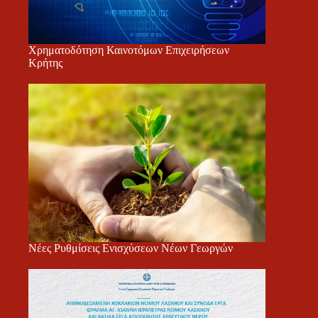
Χρηματοδότηση Καινοτόμων Επιχειρήσεων
Κρήτης
Νέες Ρυθμίσεις Ενισχύσεων Νέων Γεωργών