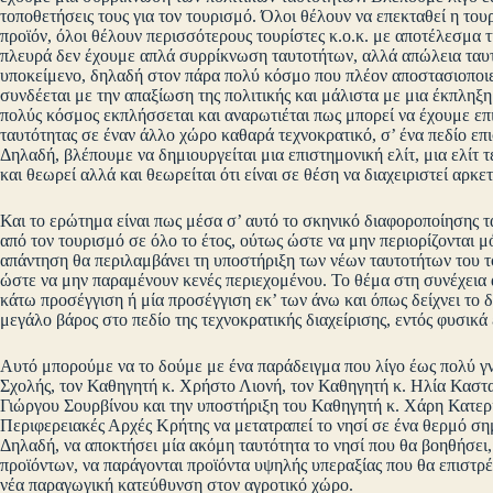
τοποθετήσεις τους για τον τουρισμό. Όλοι θέλουν να επεκταθεί η του
προϊόν, όλοι θέλουν περισσότερους τουρίστες κ.ο.κ. με αποτέλεσμα
πλευρά δεν έχουμε απλά συρρίκνωση ταυτοτήτων, αλλά απώλεια ταυτό
υποκείμενο, δηλαδή στον πάρα πολύ κόσμο που πλέον αποστασιοποιεί
συνδέεται με την απαξίωση της πολιτικής και μάλιστα με μια έκπληξη
πολύς κόσμος εκπλήσσεται και αναρωτιέται πως μπορεί να έχουμε επι
ταυτότητας σε έναν άλλο χώρο καθαρά τεχνοκρατικό, σ’ ένα πεδίο επι
Δηλαδή, βλέπουμε να δημιουργείται μια επιστημονική ελίτ, μια ελίτ 
και θεωρεί αλλά και θεωρείται ότι είναι σε θέση να διαχειριστεί αρκ
Και το ερώτημα είναι πως μέσα σ’ αυτό το σκηνικό διαφοροποίησης 
από τον τουρισμό σε όλο το έτος, ούτως ώστε να μην περιορίζονται μό
απάντηση θα περιλαμβάνει τη υποστήριξη των νέων ταυτοτήτων του 
ώστε να μην παραμένουν κενές περιεχομένου. Το θέμα στη συνέχεια α
κάτω προσέγγιση ή μία προσέγγιση εκ’ των άνω και όπως δείχνει τ
μεγάλο βάρος στο πεδίο της τεχνοκρατικής διαχείρισης, εντός φυσικά 
Αυτό μπορούμε να το δούμε με ένα παράδειγμα που λίγο έως πολύ γν
Σχολής, τον Καθηγητή κ. Χρήστο Λιονή, τον Καθηγητή κ. Ηλία Καστα
Γιώργου Σουρβίνου και την υποστήριξη του Καθηγητή κ. Χάρη Κατερ
Περιφερειακές Αρχές Κρήτης να μετατραπεί το νησί σε ένα θερμό ση
Δηλαδή, να αποκτήσει μία ακόμη ταυτότητα το νησί που θα βοηθήσει,
προϊόντων, να παράγονται προϊόντα υψηλής υπεραξίας που θα επιστρέ
νέα παραγωγική κατεύθυνση στον αγροτικό χώρο.