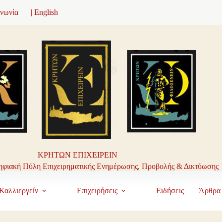
ινωνία
| English
ΚΡΗΤΩΝ ΕΠΙΧΕΙΡΕΙΝ
φιακή Πύλη Επιχειρηματικής Ενημέρωσης, Προβολής & Δικτύωσης
Καλλιεργείν
Επιχειρήσεις
Ειδήσεις
Άρθρα