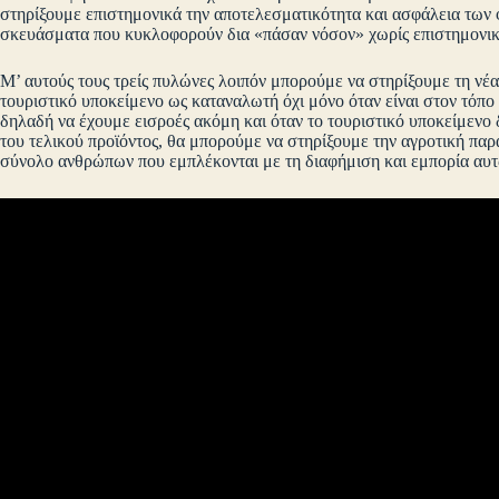
στηρίξουμε επιστημονικά την αποτελεσματικότητα και ασφάλεια των
σκευάσματα που κυκλοφορούν δια «πάσαν νόσον» χωρίς επιστημονι
Μ’ αυτούς τους τρείς πυλώνες λοιπόν μπορούμε να στηρίξουμε τη νέα
τουριστικό υποκείμενο ως καταναλωτή όχι μόνο όταν είναι στον τόπ
δηλαδή να έχουμε εισροές ακόμη και όταν το τουριστικό υποκείμενο 
του τελικού προϊόντος, θα μπορούμε να στηρίξουμε την αγροτική πα
σύνολο ανθρώπων που εμπλέκονται με τη διαφήμιση και εμπορία αυτ