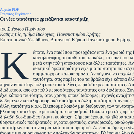
Αρχείο PDF
Στέργιος Πυρίντσος
Οι νέες ταυτότητες χρειάζονται υποστήριξη
του Στέργιου Πυρίντσου
Καθηγητής, τμήμα Βιολογίας, Πανεπιστημίου Κρήτης
Επιστημονικά Υπεύθυνος Βοτανικού Κήπου Πανεπιστημίου Κρήτης
Κ
άποτε, ένα παιδί που προερχόταν από ένα χωριό της 
καντηλανάφτη, το παιδί του μπακάλη, το παιδί του κα
μετά στην πόλη αποκτούσε και άλλες ταυτότητες. Αν
αθλητική δραστηριότητα είχε μια ταυτότητα που σχε
συμμετοχή σε κάποια ομάδα. Αν πήγαινε να ασχοληθ
ταυτότητα, στις παρέες του τα βράδια είχε κάποια ά
πηγαίνοντας στην πόλη αποκτούσε λίγες περισσότερες ταυτότητες. Αυτ
διαδικτύου, αποκτά πολύ περισσότερες ταυτότητες στο διαδίκτυο. Συ
έχει κάποια ταυτότητα, όταν χρησιμοποιεί διάφορες μηχανές αναζήτησ
δεδομένων και πληροφοριακά συστήματα άλλη ταυτότητα, όταν παίζει η
άλλη ταυτότητα κ.ο.κ. Βλέπουμε λοιπόν μια διεύρυνση των ταυτοτήτ
βλέπουμε και στην περίπτωση του τουρισμού. Παλαιότερα στις πρώτε
δηλαδή Sea-Sun-Sex ήταν η κυρίαρχη. Σήμερα έχουμε πληθώρα ταυτοτ
θρησκευτικός ποδηλατικός, αγροτουριστικός, συνεδριακός, οικολογικ
ταυτοτήτων και στην περίπτωση του τουρισμού. Ας δούμε όμως τι γίνε
έχουμε μια συρρίκνωση των πολιτικών ταυτοτήτων. Βλέπουμε λίγο έω