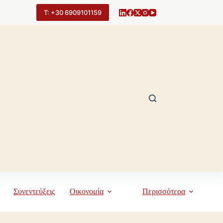
Τ: +30 6909101159
Συνεντεύξεις
Οικονομία
Περισσότερα