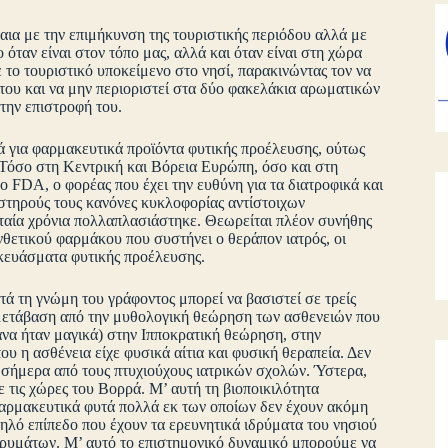
αια με την επιμήκυνση της τουριστικής περιόδου αλλά με
όταν είναι στον τόπο μας, αλλά και όταν είναι στη χώρα
το τουριστικό υποκείμενο στο νησί, παρακινώντας τον να
 του και να μην περιοριστεί στα δύο φακελάκια αρωματικών
την επιστροφή του.
ρά για φαρμακευτικά προϊόντα φυτικής προέλευσης, ούτως
. Τόσο στη Κεντρική και Βόρεια Ευρώπη, όσο και στη
 FDA, ο φορέας που έχει την ευθύνη για τα διατροφικά και
στηρούς τους κανόνες κυκλοφορίας αντίστοιχων
ταία χρόνια πολλαπλασιάστηκε. Θεωρείται πλέον συνήθης
νθετικού φαρμάκου που συστήνει ο θεράπον ιατρός, οι
κευάσματα φυτικής προέλευσης.
τά τη γνώμη του γράφοντος μπορεί να βασιστεί σε τρείς
η μετάβαση από την μυθολογική θεώρηση των ασθενειών που
τανα ήταν μαγικά) στην Ιπποκρατική θεώρηση, στην
υ η ασθένεια είχε φυσικά αίτια και φυσική θεραπεία. Δεν
αι σήμερα από τους πτυχιούχους ιατρικών σχολών. Ύστερα,
 τις χώρες του Βορρά. Μ’ αυτή τη βιοποικιλότητα
φαρμακευτικά φυτά πολλά εκ των οποίων δεν έχουν ακόμη
ψηλό επίπεδο που έχουν τα ερευνητικά ιδρύματα του νησιού
δρυμάτων. Μ’ αυτό το επιστημονικό δυναμικό μπορούμε να