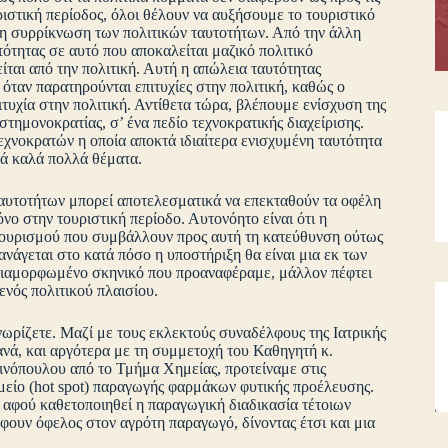
ριστική περίοδος, όλοι θέλουν να αυξήσουμε το τουριστικό
 τη συρρίκνωση των πολιτικών ταυτοτήτων. Από την άλλη
τητας σε αυτό που αποκαλείται μαζικό πολιτικό
ται από την πολιτική. Αυτή η απώλεια ταυτότητας
 όταν παρατηρούνται επιτυχίες στην πολιτική, καθώς ο
τυχία στην πολιτική. Αντίθετα τώρα, βλέπουμε ενίσχυση της
στημονοκρατίας, σ’ ένα πεδίο τεχνοκρατικής διαχείρισης.
τεχνοκρατών η οποία αποκτά ιδιαίτερα ενισχυμένη ταυτότητα
ετά καλά πολλά θέματα.
ταυτοτήτων μπορεί αποτελεσματικά να επεκταθούν τα οφέλη
νο στην τουριστική περίοδο. Αυτονόητο είναι ότι η
τουρισμού που συμβάλλουν προς αυτή τη κατεύθυνση ούτως
νάγεται στο κατά πόσο η υποστήριξη θα είναι μια εκ των
ο διαμορφωμένο σκηνικό που προαναφέραμε, μάλλον πέφτει
ενός πολιτικού πλαισίου.
ωρίζετε. Μαζί με τους εκλεκτούς συναδέλφους της Ιατρικής
νά, και αργότερα με τη συμμετοχή του Καθηγητή κ.
ινόπουλου από το Τμήμα Χημείας, προτείναμε στις
μείο (hot spot) παραγωγής φαρμάκων φυτικής προέλευσης.
 αφού καθετοποιηθεί η παραγωγική διαδικασία τέτοιων
φουν όφελος στον αγρότη παραγωγό, δίνοντας έτσι και μια