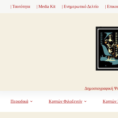
Μετάβαση
| Ταυτότητα
| Media Kit
| Ενημερωτικό Δελτίο
| Επικο
στο
περιεχόμενο
Δημοσιογραφική Ψη
Περιοδικά
Κρητών Φιλοξενείν
Κρητών 