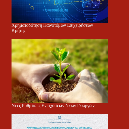
Χρηματοδότηση Καινοτόμων Επιχειρήσεων
Κρήτης
Νέες Ρυθμίσεις Ενισχύσεων Νέων Γεωργών