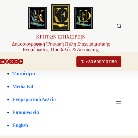
Μετάβαση
στο
περιεχόμενο
ΚΡΗΤΩΝ ΕΠΙΧΕΙΡΕΙΝ
Δημοσιογραφική Ψηφιακή Πύλη Επιχειρηματικής
Ενημέρωσης, Προβολής & Δικτύωσης
Τ: +30 6909101159
Ταυτότητα
Media Kit
Ενημερωτικό Δελτίο
Επικοινωνία
English