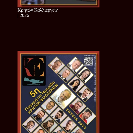
Κρητών Καλλιεργείν
| 2026