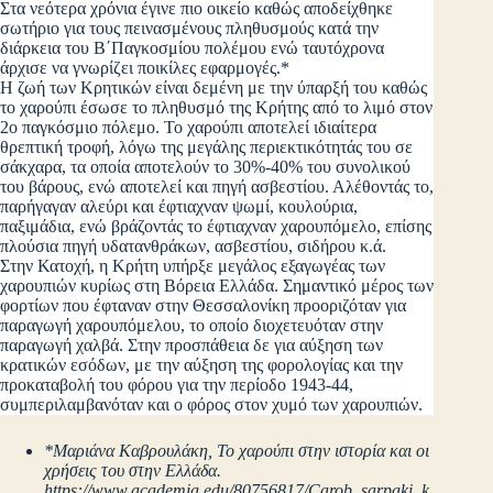
Στα νεότερα χρόνια έγινε πιο οικείο καθώς αποδείχθηκε
σωτήριο για τους πεινασμένους πληθυσμούς κατά την
διάρκεια του Β΄Παγκοσμίου πολέμου ενώ ταυτόχρονα
άρχισε να γνωρίζει ποικίλες εφαρμογές.*
Η ζωή των Κρητικών είναι δεμένη με την ύπαρξή του καθώς
το χαρούπι έσωσε το πληθυσμό της Κρήτης από το λιμό στον
2ο παγκόσμιο πόλεμο. Το χαρούπι αποτελεί ιδιαίτερα
θρεπτική τροφή, λόγω της μεγάλης περιεκτικότητάς του σε
σάκχαρα, τα οποία αποτελούν το 30%-40% του συνολικού
του βάρους, ενώ αποτελεί και πηγή ασβεστίου. Αλέθοντάς το,
παρήγαγαν αλεύρι και έφτιαχναν ψωμί, κουλούρια,
παξιμάδια, ενώ βράζοντάς το έφτιαχναν χαρουπόμελο, επίσης
πλούσια πηγή υδατανθράκων, ασβεστίου, σιδήρου κ.ά.
Στην Κατοχή, η Κρήτη υπήρξε μεγάλος εξαγωγέας των
χαρουπιών κυρίως στη Βόρεια Ελλάδα. Σημαντικό μέρος των
φορτίων που έφταναν στην Θεσσαλονίκη προοριζόταν για
παραγωγή χαρουπόμελου, το οποίο διοχετευόταν στην
παραγωγή χαλβά. Στην προσπάθεια δε για αύξηση των
κρατικών εσόδων, με την αύξηση της φορολογίας και την
προκαταβολή του φόρου για την περίοδο 1943-44,
συμπεριλαμβανόταν και ο φόρος στον χυμό των χαρουπιών.
*Μαριάνα Καβρουλάκη, Το χαρούπι στην ιστορία και οι
χρήσεις του στην Ελλάδα.
https://www.academia.edu/80756817/Carob_sarpaki_k