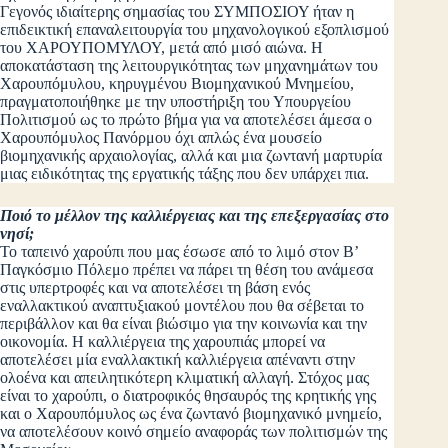
Γεγονός ιδιαίτερης σημασίας του ΣΥΜΠΟΣΙΟΥ ήταν η
επιδεικτική επαναλειτουργία του μηχανολογικού εξοπλισμού
του ΧΑΡΟΥΠΟΜΥΛΟΥ, μετά από μισό αιώνα. Η
αποκατάσταση της λειτουργικότητας των μηχανημάτων του
Χαρουπόμυλου, κηρυγμένου Βιομηχανικού Μνημείου,
πραγματοποιήθηκε με την υποστήριξη του Υπουργείου
Πολιτισμού ως το πρώτο βήμα για να αποτελέσει άμεσα ο
Χαρουπόμυλος Πανόρμου όχι απλώς ένα μουσείο
βιομηχανικής αρχαιολογίας, αλλά και μια ζωντανή μαρτυρία
μιας ειδικότητας της εργατικής τάξης που δεν υπάρχει πια.
Ποιό το μέλλον της καλλιέργειας και της επεξεργασίας στο
νησί;
Το ταπεινό χαρούπι που μας έσωσε από το λιμό στον Β’
Παγκόσμιο Πόλεμο πρέπει να πάρει τη θέση του ανάμεσα
στις υπερτροφές και να αποτελέσει τη βάση ενός
εναλλακτικού αναπτυξιακού μοντέλου που θα σέβεται το
περιβάλλον και θα είναι βιώσιμο για την κοινωνία και την
οικονομία. Η καλλιέργεια της χαρουπιάς μπορεί να
αποτελέσει μία εναλλακτική καλλιέργεια απέναντι στην
ολοένα και απειλητικότερη κλιματική αλλαγή. Στόχος μας
είναι το χαρούπι, ο διατροφικός θησαυρός της κρητικής γης
και ο Χαρουπόμυλος ως ένα ζωντανό βιομηχανικό μνημείο,
να αποτελέσουν κοινό σημείο αναφοράς των πολιτισμών της