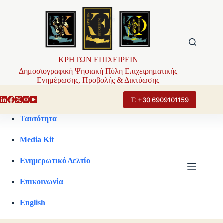
Μετάβαση
στο
περιεχόμενο
ΚΡΗΤΩΝ ΕΠΙΧΕΙΡΕΙΝ
Δημοσιογραφική Ψηφιακή Πύλη Επιχειρηματικής
Ενημέρωσης, Προβολής & Δικτύωσης
Τ: +30 6909101159
Ταυτότητα
Media Kit
Ενημερωτικό Δελτίο
Επικοινωνία
English