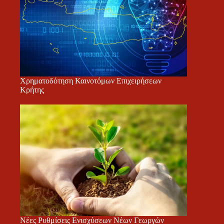
Χρηματοδότηση Καινοτόμων Επιχειρήσεων
Κρήτης
Νέες Ρυθμίσεις Ενισχύσεων Νέων Γεωργών