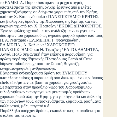
το ΕΛΜΕΠΑ. Παρουσιάστηκαν τα μέχρι στιγμής
αποτελέσματα της επιστημονικής έρευνας από μελέτες
χημειοταξινόμησης σε δείγματα χαρουπιάς από την Κρήτη,
από τον Χ. Κατερινόπουλο / ΠΑΝΕΠΙΣΤΗΜΙΟ ΚΡΗΤΗΣ
και βιολογικές δράσεις της Χαρουπιάς της Κρήτης και των
καρπών της από τον Χ. Πρατσίνη / ΕΚΕΦΕ ΔΗΜΟΚΡΙΤΟΣ.
Έγιναν ομιλίες σχετικά με την ανάδειξη των ευεργετικών
ιδιοτήτων του χαρουπιού ως αγροδιατροφικό προϊόν από τους
Π. Α. Νεκτάριο / ΕΛ.ΜΕ.ΠΑ, Γ. Φραγκιαδάκη /
ΕΛ.ΜΕ.ΠΑ., Α. Καλιώρα / ΧΑΡΟΚΟΠΕΙΟ
ΠΑΝΕΠΙΣΤΗΜΙΟ και Θ. Τζατζάνη / ΕΛ.ΓΟ. ΔΗΜΗΤΡΑ,
Χανιά. Πολύ σημαντική ήταν επίσης η παρουσίαση, για
πρώτη φορά της Ψηφιακής Πλατφόρμας Carob of Crete
https://carobofcrete.gr από τον Στρατή Βογιατζή,
κινηματογραφιστή-ανθρωπολόγο.
Εξαιρετικά ενδιαφέρουσα δράση του ΣΥΜΠΟΣΙΟΥ
αποτέλεσε επίσης η παρασκευή από διακεκριμένους ντόπιους
chefs εδεσμάτων με βάση το χαρούπι για γευσιγνωσία.
Σε περίπτερα στον προαύλιο χώρο του Χαρουπόμυλου
φιλοξενήθηκαν παραγωγοί και μεταποιητές προϊόντων
χαρουπιού από όλη την Κρήτη, για γευσιγνωσία και διάθεση
των προϊόντων τους, αρτοσκευάσματα, ζυμαρικά, ροφήματα,
καλλυντικά, μέλι, παγωτό κ.ά.
Παράλληλα υπήρχαν δράσεις εκπαιδευτικές με αποδέκτη τα
σχολεία της περιοχής.