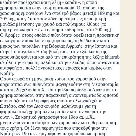
κεράτιον προέρχεται και η λέξη «καράτι», η οποία
χρησιμοποιείται στην κοσμηματοποιία. Οι σπόροι της
χαρουπιάς εμφανίζουν ένα σταθερό βάρος μεταξύ 189 mg και
205 mg, και γι’ αυτό τον λόγο ορίστηκε ως η πιο μικρή
μονάδα μέτρησης για χρυσό και πολύτιμους λίθους (το
σημερινό «καράτι» έχει επίσημα καθοριστεί στα 200 mg).
Ο Άραβες, στους οποίους πιθανότατα οφείλεται η προσεκτική
επιλογή των ποικιλιών της χαρουπιάς, τη διέδωσαν κατά
μήκος των παραλίων της Βόρειας Αφρικής, στην Ισπανία και
στην Πορτογαλία. Η συμβολή τους στην εξάπλωση της
χαρουπιάς φαίνεται και από την επικράτηση της λέξης kharrub
σε όλη την Ευρώπη, αλλά και στην Ελλάδα, όπου συναντάται
αυτοφυής σε πολλές νησιώτικες περιοχές και κυρίως στην
Κρήτη.
Όσον αφορά στη μαγειρική χρήση του χαρουπιού στην
αρχαιότητα, ενώ πιθανότατα μαγειρευόταν στη Μεσοποταμία
κατά τη 2η χιλιετία π.Χ. και την ίδια περίοδο οι Αιγύπτιοι το
χρησιμοποιούσαν στην παρασκευή οινοπνευματώδους ποτού,
απουσιάζουν οι πληροφορίες από τον ελληνικό χώρο.
Ωστόσο, από τον Διοσκουρίδη μαθαίνουμε για τη
φαρμακευτική χρήση των κερατίων και τον «κερατίτην
οίνον». Σε κρητικό γιατροσόφι του 19ου αι. μ.Χ.,
μνημονεύονται οι σπόροι των χαρουπιών και η θεραπευτική
τους χρήση. Οι ξένοι περιηγητές που επισκέφθηκαν την
Κρήτη τον 19ο αι. περιγράφουν τα χαρούπια ως τροφή