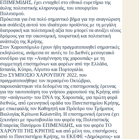
ΕΠΙΜΕΜΙΔΗΣ, έχει ενταχθεί στο εθνικό ευρετήριο της
άυλης πολιτιστικής κληρονομιάς, του υπουργείου
Πολιτισμού.
Πρόκειται για ένα πολύ σημαντικό βήμα για την αναγνώριση
και ανάδειξη αυτού του ιδιαίτερου προϊόντος με τη μεγάλη
διατροφική και πολιτισμική αξία που μπορεί να ανοίξει νέους
δρόμους για την οικονομική, τουριστική και πολιτιστική
ανάπτυξη της Κρήτης.
Στον Χαρουπόμυλο έχουν ήδη πραγματοποιηθεί σημαντικές
εκδηλώσεις, ανάμεσα σε αυτές το 1ο Διεθνές μεσογειακό
συνέδριο για την «Αναγέννηση της χαρουπιάς» με τη
συμμετοχή επιστημόνων και φορέων από την Ελλάδα,
Ισπανία, Κύπρο, Αίγυπτο και Πορτογαλία.
Στο ΣΥΜΠΟΣΙΟ ΧΑΡΟΥΠΙΟΥ 2022, που
πραγματοποιήθηκε τον περασμένο Οκτώβριο,
παρουσιάστηκαν νέα δεδομένα της επιστημονικής έρευνας
για την ταυτοποίηση του γνήσιου χαρουπιού της Κρήτης από
την «ανάγνωση» του DNA της Χαρουπιάς, για πρώτη φορά
διεθνώς, από́ ερευνητική́ ομάδα του Πανεπιστημίου Κρήτης,
με επικεφαλής τον Καθηγητή και Πρόεδρο του Τμήματος
Βιολογίας Κρίτωνα Καλαντίδη. Η επιστημονική́ έρευνα έχει
ξεκινήσει με πρωτοβουλία του φορέα της Πολιτιστικής
Εταιρείας Πανόρμου ΕΠΙΜΕΝΙΔΗΣ, και του φορέα ΤΟ
ΧΑΡΟΥΠΙ ΤΗΣ ΚΡΗΤΗΣ και από́ μέλη του, επιστήμονες
από́ το Πανεπιστήμιο Κρήτης, το ΕΚΕΦΕ «Δημόκριτος» και