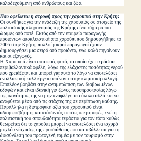
καλοδεχούμενη από ανθρώπους και ζώα.
Που οφείλεται η στροφή προς την χαρουπιά στην Κρήτη;
Οι συνθήκες για την ανάδειξη της χαρουπιάς σε στοιχείο της
πολιτιστικής κληρονομιάς της Κρήτης είναι σήμερα πιο
ώριμες από ποτέ. Εκτός από την εταιρεία παραγωγής
προιόντων αποκλειστικά από χαρούπι που δημουργήθηκε το
2005 στην Κρήτη, πολλοί μικροί παραγωγοί έχουν
δημιουργήσει μια σειρά από προϊόντα, ενώ καλά πηγαίνουν
και οι εξαγωγές.
Η Χαρουπιά είναι αυτοφυές φυτό, το οποίο έχει τεράστια
περιβαλλοντικά οφέλη, λόγω της ελάχιστης ποσότητας νερού
που χρειάζεται και μπορεί για αυτό το λόγο να αποτελέσει
εναλλακτική καλλιέργεια απέναντι στην κλιματική αλλαγή.
Επιπλέον βοηθάει στην αντιμετώπιση των διαβρωμένων
εδαφών και είναι ιδανική για ζώνες πυροπροστασίας λόγω
της ικανότητας της να μην αναφλέγεται εύκολα αλλά και να
αναφύεται μέσα από τις στάχτες της σε περίπτωση καύσης.
Παράλληλα η διατροφική αξία του χαρουπιού είναι
αδιαμφισβήτητη, κατατάσοντάς το στις υπερτροφές, ενώ η
πολιτιστική του σπουδαιότητα τεράστια για τον τόπο καθώς
θεωρείται ότι το χαρούπι μπορεί να αποτελέσει ένα ισχυρό
μοχλό ενίσχυσης της προσπάθειας που καταβάλλεται για τη
διασύνδεση του πρωτογενή τομέα με τον τουρισμό στην
Κρήτη. Τα πολλαπλά αυτά οφέλη οικονομικά,