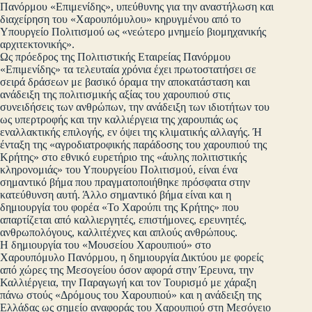
Πανόρμου «Επιμενίδης», υπεύθυνης για την αναστήλωση και
διαχείρηση του «Χαρουπόμυλου» κηρυγμένου από το
Υπουργείο Πολιτισμού ως «νεώτερο μνημείο βιομηχανικής
αρχιτεκτονικής».
Ως πρόεδρος της Πολιτιστικής Εταιρείας Πανόρμου
«Επιμενίδης» τα τελευταία χρόνια έχει πρωτοστατήσει σε
σειρά δράσεων με βασικό όραμα την αποκατάσταση και
ανάδειξη της πολιτισμικής αξίας του χαρουπιού στις
συνειδήσεις των ανθρώπων, την ανάδειξη των ιδιοτήτων του
ως υπερτροφής και την καλλιέργεια της χαρουπιάς ως
εναλλακτικής επιλογής, εν όψει της κλιματικής αλλαγής. Ή
ένταξη της «αγροδιατροφικής παράδοσης του χαρουπιού της
Κρήτης» στο εθνικό ευρετήριο της «άυλης πολιτιστικής
κληρονομιάς» του Υπουργείου Πολιτισμού, είναι ένα
σημαντικό βήμα που πραγματοποιήθηκε πρόσφατα στην
κατεύθυνση αυτή. Άλλο σημαντικό βήμα είναι και η
δημιουργία του φορέα «Το Χαρούπι της Κρήτης» που
απαρτίζεται από καλλιεργητές, επιστήμονες, ερευνητές,
ανθρωπολόγους, καλλιτέχνες και απλούς ανθρώπους.
Η δημιουργία του «Μουσείου Χαρουπιού» στο
Χαρουπόμυλο Πανόρμου, η δημιουργία Δικτύου με φορείς
από χώρες της Μεσογείου όσον αφορά στην Έρευνα, την
Καλλιέργεια, την Παραγωγή και τον Τουρισμό με χάραξη
πάνω στούς «Δρόμους του Χαρουπιού» και η ανάδειξη της
Ελλάδας ως σημείο αναφοράς του Χαρουπιού στη Μεσόγειο