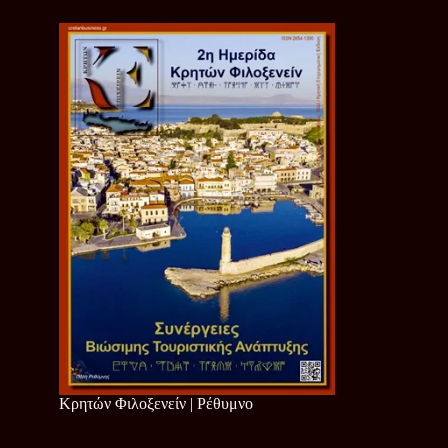
Κρητών Φιλοξενείν | Ρέθυμνο