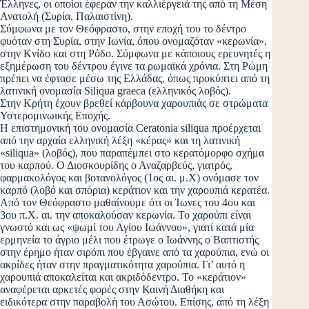
Έλληνες, οι οποίοι έφεραν την καλλιέργειά της από τη Μέση
Ανατολή (Συρία, Παλαιστίνη).
Σύμφωνα με τον Θεόφραστο, στην εποχή του το δέντρο
φυόταν στη Συρία, στην Ιωνία, όπου ονομαζόταν «κερωνία»,
στην Κνίδο και στη Ρόδο. Σύμφωνα με κάποιους ερευνητές η
εξημέρωση του δέντρου έγινε τα ρωμαϊκά χρόνια. Στη Ρώμη
πρέπει να έφτασε μέσω της Ελλάδας, όπως προκύπτει από τη
λατινική ονομασία Siliqua graeca (ελληνικός λοβός).
Στην Κρήτη έχουν βρεθεί κάρβουνα χαρουπιάς σε στρώματα
Υστερομινωικής Εποχής.
Η επιστημονική του ονομασία Ceratonia siliqua προέρχεται
από την αρχαία ελληνική λέξη «κέρας» και τη λατινική
«siliqua» (λοβός), που παραπέμπει στo κερατόμορφο σχήμα
του καρπού. Ο Διοσκουρίδης ο Αναζαρβεύς, γιατρός,
φαρμακολόγος και βοτανολόγος (1ος αι. μ.Χ) ονόμασε τον
καρπό (λοβό και σπόρια) κεράτιον και την χαρουπιά κερατέα.
Από τον Θεόφραστο μαθαίνουμε ότι οι Ίωνες του 4ου και
3ου π.Χ. αι. την αποκαλούσαν κερωνία. Το χαρούπι είναι
γνωστό και ως «ψωμί του Αγίου Ιωάννου», γιατί κατά μία
ερμηνεία το άγριο μέλι που έτρωγε ο Ιωάννης ο Βαπτιστής
στην έρημο ήταν σιρόπι που έβγαινε από τα χαρούπια, ενώ οι
ακρίδες ήταν στην πραγματικότητα χαρούπια. Γι’ αυτό η
χαρουπιά αποκαλείται και ακριδόδεντρο. Το «κεράτιον»
αναφέρεται αρκετές φορές στην Καινή Διαθήκη και
ειδικότερα στην παραβολή του Ασώτου. Επίσης, από τη λέξη