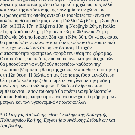
λόγω της κατάστασης στο εσωτερικό της χώρας τους αλλά
και λόγω της κατάστασης της πανδημία στην χώρα μας.
Οι χώρες από τις οποίες αντλούμε τουρίστες που είναι σε
καλύτερη θέση από εμάς είναι η Γαλλία 14η θέση, η Σουηδία
16η, οι ΗΠΑ 17η, η Ελβετία 18η, η Νορβηγία 20η, η Ιταλία
21η, η Αυστρία 22η, η Γερμανία 23η, η Φιλανδία 25η, η
Πολωνία 26η, το Ισραήλ 28η και η Κίνα 30η. Οι χώρες αυτές
θα μπορούσαν να κάνουν κρατήσεις εφόσον στο εσωτερικό
τους έχουν πολύ καλύτερη κατάσταση. Η τυχόν
διστακτικότητα κρατήσεων αφορά την θέση της χώρα μας.
Οι κρατήσεις και από τις δυο παραπάνω κατηγορίες χωρών
θα μπορούσαν να αυξηθούν περαιτέρω καθόσον την
τελευταία βδομάδα η θέση της χώρας βελτιώθηκε από την 7η
στη 12η θέση. Η βελτίωση της θέσης μας (όσο μεγαλύτερη
θέση τόσο καλύτερα) θα μπορέσει να γίνει με την μαζική
συνέχιση των εμβολιασμών. Ειδικά οι άνθρωποι που
εμπλέκονται με τον τουρισμό θα πρέπει να εμβολιαστούν
άμεσα. Επίσης απαραίτητο είναι να συνεχιστεί η τήρηση των
μέτρων και των υγειονομικών πρωτοκόλλων.
* Ο Γιώργος Ατσαλάκης, είναι Αναπληρωτής Καθηγητής
Πολυτεχνείου Κρήτης, Εργαστήριο Ανάλυσης Δεδομένων και
Πρόβλεψης
,