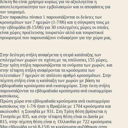
δείκτη θα είναι χρήσιμα κυρίως για να αξιολογείται η
αποτελεσματικότητα των εμβολιασμών και οι αποφάσεις για
τον τουρισμό.
Στον παρακάτω πίνακα 1 παρουσιάζονται οι δείκτες των
κρουσμάτων των 7 ημερών (1-7/06) και η σύγκριση τους με
την εβδομάδα (8-15/06) για 30 επιλεγμένες χώρες οι οποίες
είναι χώρες προέλευσης τουριστών αλλά και τουριστικοί
προορισμοί που παρουσιάζουν ενδιαφέρον για την χώρα μας.
Στην δεύτερη στήλη αναφέρεται η σειρά κατάταξης των
επιλεγμένων χωρών σε σχέση με τις υπόλοιπες 155 χώρες.
Στην τρίτη στήλη παρουσιάζονται τα ονόματα των χωρών, και
στην τέταρτη στήλη αναφέρονται τα κρούσματα των
τελευταίων 7 ημερών σε απόλυτο αριθμό κρουσμάτων. Στην
πέμπτη στήλη είναι η κατάταξη των χωρών με βάση τα
εβδομαδιαία κρούσματα ανά εκατομμύριο. Στην έκτη στήλη
παρουσιάζονται τα εβδομαδιαία κρούσματα ανά εκατομμύριο
κατοίκους.
Πρώτη χώρα στα εβδομαδιαία κρούσματα ανά εκατομμύριο
κατοίκους την 1-7/6 ήταν η Βραζιλία με 1704 κρούσματα και
ακολουθεί η Σουηδία με 931. Στη Τρίτη θέση βρίσκεται η
Τυνησία με 835, και στην τέταρτη θέση είναι οι Δανία με
815, στην πέμπτη θέση είναι η Ολλανδία με 722 κρούσματα.
Μια εβδομάδα μετά 8-15/6 τα κρούσματα αυξήθηκαν στην