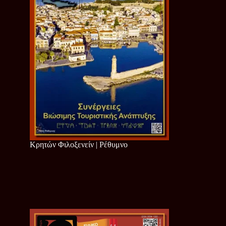
Κρητών Φιλοξενείν | Ρέθυμνο