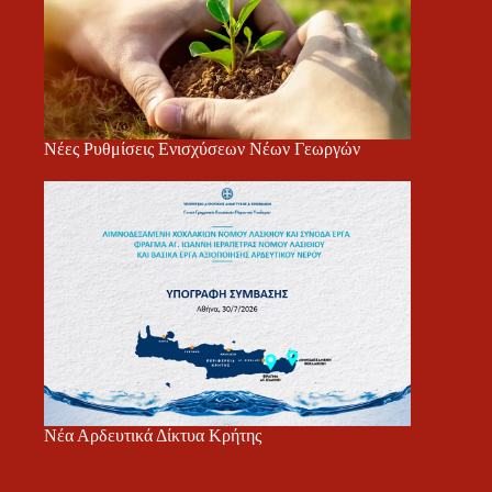
Νέες Ρυθμίσεις Ενισχύσεων Νέων Γεωργών
Νέα Αρδευτικά Δίκτυα Κρήτης