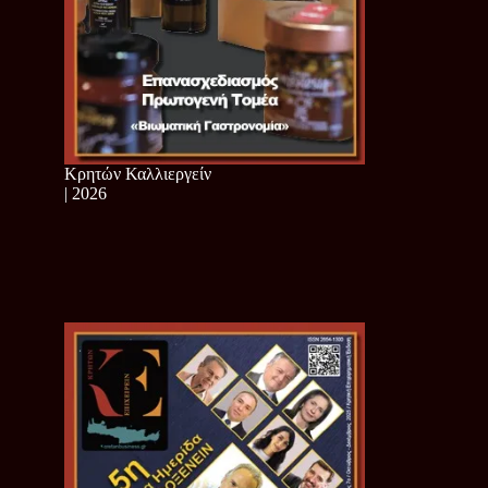
Κρητών Καλλιεργείν
| 2026