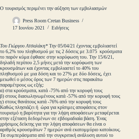
Ο τουρισμός περιμένει την αύξηση των εμβολιασμών
Press Room Cretan Business
17 Ιουνίου 2021
Ειδήσεις
Του Γιώργου Ατσαλάκη*
Την 05/04/21 έχοντας εμβολιαστεί
το 6,2% του πληθυσμού με τις 2 δόσεις με 3.075 κρούσματα
το παρόν κύμα έφθασε στην κορύφωση του. Την 15/6/21,
δηλαδή περίπου 2,5 μήνες μετά την κορύφωση των
κρουσμάτων και έχοντας εμβολιαστεί το 40% του
πληθυσμού με μια δόση και το 27% με δύο δόσεις, έχει
μειωθεί ο μέσος όρος των 7 ημερών στις παρακάτω
παραμέτρους ως εξής:
α) στα κρούσματα, κατά -75% από την κορυφή τους
β) στους διασωληνωμένους κατά -57% από την κορυφή τους
γ) στους θανάτους κατά -76% από την κορυφή τους
Καθώς πλησιάζει ή ώρα για κρίσιμες αποφάσεις στον
τουρισμό η βαρύτητα για την λήψη αποφάσεων μεταφέρεται
στην εξέταση δεδομένων σε εβδομαδιαία βάση. Ένας
χρήσιμος δείκτης για την λήψη αποφάσεων θα είναι ο
αριθμός κρουσμάτων 7 ημερών ανά εκατομμύριο κατοίκους.
Τα συμπεράσματα από την συγκριτική ανάλυση αυτού το