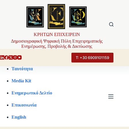
Μετάβαση
στο
περιεχόμενο
ΚΡΗΤΩΝ ΕΠΙΧΕΙΡΕΙΝ
Δημοσιογραφική Ψηφιακή Πύλη Επιχειρηματικής
Ενημέρωσης, Προβολής & Δικτύωσης
Τ: +30 6909101159
Ταυτότητα
Media Kit
Ενημερωτικό Δελτίο
Επικοινωνία
English