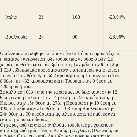
Ιταλία
21
168
-23,94%
Βουλγαρία
24
90
-26,96%
Ο πίνακας 2 αντλήθηκε από τον πίνακα 1 όπου παρουσιάζεται
η κατάταξη ανταγωνιστικών τουριστικών προορισμών. Σε
χειρότερη θέση από εμάς βρίσκετε η Τυνησία στην θέση 2 με
1.030 εβδομαδιαία κρούσματα ανά εκατομμύριο κατοίκους, η
Ισπανία στην θέση 4, με 652 κρούσματα, η Πορτογαλία στην
8 θέση με 432 κρούσματα και η Τουρκία στην 9 θέση με
429 κρούσματα.
Σε καλύτερη θέση από την χώρα μας που βρίσκεται στην 12
θέση είναι η Γαλλία στην 14η θέση με 276 κρούσματα, η
Κύπρος στην 15η θέση με 273, η Κροατία στην 19 θέση με
195, η Ιταλία στην 21η θέση με 168 και η Βουλγαρία στην
24η θέση με 90 κρούσματα τις τελευταίες επτά ημέρες ανά
εκατομμύριο κατοίκους.
Οι χώρες από τις οποίες αντλούμε τουρίστες με χειρότερη
κατάταξη από εμάς είναι, η Ρωσία, η Αγγλία, η Ολλανδία, και
η Δανία. Οι χώρες αυτές διστάζουν να κάνουν κρατήσεις