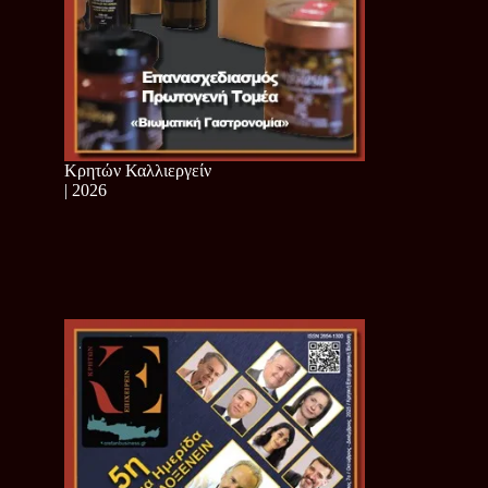
Κρητών Καλλιεργείν
| 2026