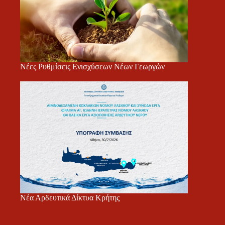
Νέες Ρυθμίσεις Ενισχύσεων Νέων Γεωργών
Νέα Αρδευτικά Δίκτυα Κρήτης