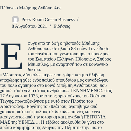
Πέθανε ο Μπάμπης Ανθόπουλος
Press Room Cretan Business
8 Αυγούστου 2021
Ειδήσεις
Έ
φυγε από τη ζωή ο ηθοποιός Μπάμπης
Ανθόπουλος σε ηλικία 88 ετών. Την είδηση
του θανάτου του γνωστοποίησε ο πρόεδρος
του Σωματείου Ελλήνων Ηθοποιών, Σπύρος
Μπιμπίλας, με ανάρτησή του σε κοινωνικό
δίκτυο.
«Μέσα στις δύσκολες μέρες που ζούμε και μια θλιβερή
αποχώρηση χθες ενός παλιού σπουδαίου μας συναδέλφου
του πολύ αγαπητού στο κοινό Μπάμπη Ανθόπουλου, που
χάρισε τόσο γέλιο στους ανθρώπους. ΓΕΝΝΗΜΕΝΟΣ στις
17 Αυγούστου 1933, από τους αριστούχους του Θεάτρου
Τέχνης, πρωτοξεκίνησε με αυτό στον Πλούτο του
Αριστοφάνη.. Εργάτης του θεάτρου, αγαπήθηκε από
χαρακτηριστικούς ρόλους σε δεκάδες ταινίες και έγινε
πασίγνωστος από την ιστορική και μοναδική ΓΕΙΤΟΝΙΑ
ΜΑΣ της ΥΕΝΕΔ…. Η εξόδιος ακολουθία θα γίνει στο
πρώτο κοιμητήριο της Αθήνας την Πέμπτη στην μια το