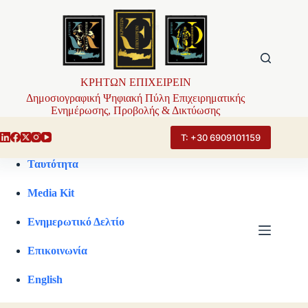
Μετάβαση
στο
περιεχόμενο
ΚΡΗΤΩΝ ΕΠΙΧΕΙΡΕΙΝ
Δημοσιογραφική Ψηφιακή Πύλη Επιχειρηματικής
Ενημέρωσης, Προβολής & Δικτύωσης
Τ: +30 6909101159
Ταυτότητα
Media Kit
Ενημερωτικό Δελτίο
Επικοινωνία
English