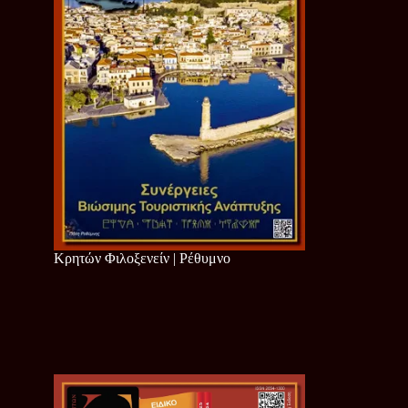
Κρητών Φιλοξενείν | Ρέθυμνο