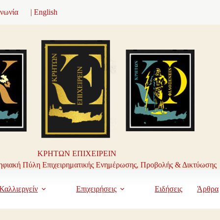
ινωνία
| English
ΚΡΗΤΩΝ ΕΠΙΧΕΙΡΕΙΝ
φιακή Πύλη Επιχειρηματικής Ενημέρωσης, Προβολής & Δικτύωσης
Καλλιεργείν
Επιχειρήσεις
Ειδήσεις
Άρθρα