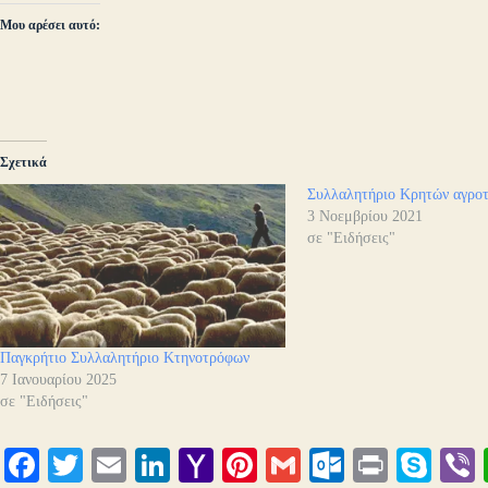
Μου αρέσει αυτό:
Σχετικά
Συλλαλητήριο Κρητών αγρο
3 Νοεμβρίου 2021
σε "Ειδήσεις"
Παγκρήτιο Συλλαλητήριο Κτηνοτρόφων
7 Ιανουαρίου 2025
σε "Ειδήσεις"
Fa
T
E
Li
Y
Pi
G
O
Pr
S