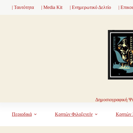
Μετάβαση
| Ταυτότητα
| Media Kit
| Ενημερωτικό Δελτίο
| Επικο
στο
περιεχόμενο
Δημοσιογραφική Ψη
Περιοδικά
Κρητών Φιλοξενείν
Κρητών 