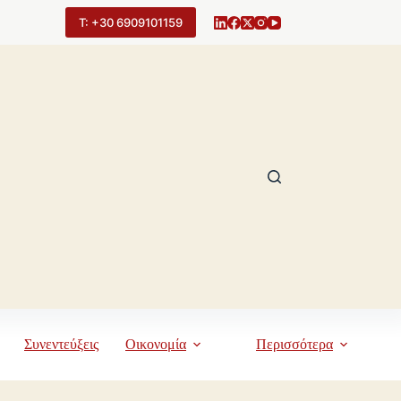
Τ: +30 6909101159
Συνεντεύξεις
Οικονομία
Περισσότερα