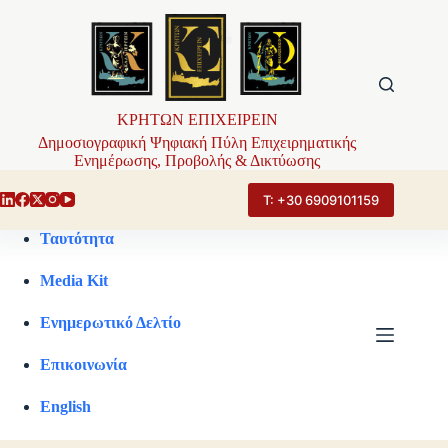
Μετάβαση
στο
περιεχόμενο
ΚΡΗΤΩΝ ΕΠΙΧΕΙΡΕΙΝ
Δημοσιογραφική Ψηφιακή Πύλη Επιχειρηματικής
Ενημέρωσης, Προβολής & Δικτύωσης
Τ: +30 6909101159
Ταυτότητα
Media Kit
Ενημερωτικό Δελτίο
Επικοινωνία
English