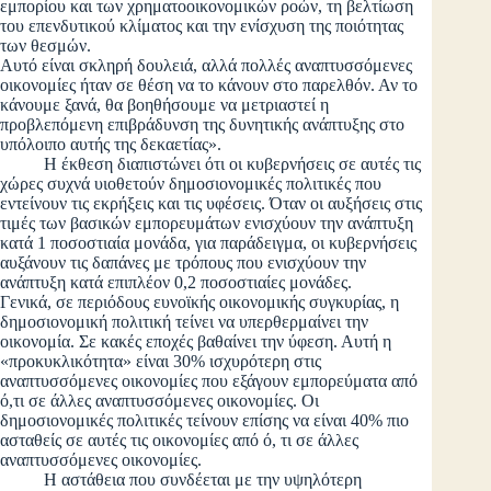
εμπορίου και των χρηματοοικονομικών ροών, τη βελτίωση
του επενδυτικού κλίματος και την ενίσχυση της ποιότητας
των θεσμών.
Αυτό είναι σκληρή δουλειά, αλλά πολλές αναπτυσσόμενες
οικονομίες ήταν σε θέση να το κάνουν στο παρελθόν. Αν το
κάνουμε ξανά, θα βοηθήσουμε να μετριαστεί η
προβλεπόμενη επιβράδυνση της δυνητικής ανάπτυξης στο
υπόλοιπο αυτής της δεκαετίας».
Η έκθεση διαπιστώνει ότι οι κυβερνήσεις σε αυτές τις
χώρες συχνά υιοθετούν δημοσιονομικές πολιτικές που
εντείνουν τις εκρήξεις και τις υφέσεις. Όταν οι αυξήσεις στις
τιμές των βασικών εμπορευμάτων ενισχύουν την ανάπτυξη
κατά 1 ποσοστιαία μονάδα, για παράδειγμα, οι κυβερνήσεις
αυξάνουν τις δαπάνες με τρόπους που ενισχύουν την
ανάπτυξη κατά επιπλέον 0,2 ποσοστιαίες μονάδες.
Γενικά, σε περιόδους ευνοϊκής οικονομικής συγκυρίας, η
δημοσιονομική πολιτική τείνει να υπερθερμαίνει την
οικονομία. Σε κακές εποχές βαθαίνει την ύφεση. Αυτή η
«προκυκλικότητα» είναι 30% ισχυρότερη στις
αναπτυσσόμενες οικονομίες που εξάγουν εμπορεύματα από
ό,τι σε άλλες αναπτυσσόμενες οικονομίες. Οι
δημοσιονομικές πολιτικές τείνουν επίσης να είναι 40% πιο
ασταθείς σε αυτές τις οικονομίες από ό, τι σε άλλες
αναπτυσσόμενες οικονομίες.
Η αστάθεια που συνδέεται με την υψηλότερη