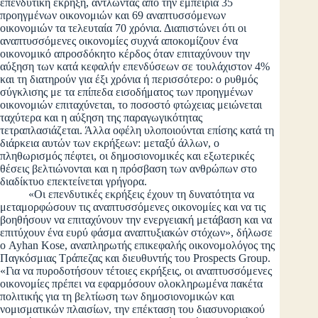
επενδυτική έκρηξη, αντλώντας από την εμπειρία 35
προηγμένων οικονομιών και 69 αναπτυσσόμενων
οικονομιών τα τελευταία 70 χρόνια. Διαπιστώνει ότι οι
αναπτυσσόμενες οικονομίες συχνά αποκομίζουν ένα
οικονομικό απροσδόκητο κέρδος όταν επιταχύνουν την
αύξηση των κατά κεφαλήν επενδύσεων σε τουλάχιστον 4%
και τη διατηρούν για έξι χρόνια ή περισσότερο: ο ρυθμός
σύγκλισης με τα επίπεδα εισοδήματος των προηγμένων
οικονομιών επιταχύνεται, το ποσοστό φτώχειας μειώνεται
ταχύτερα και η αύξηση της παραγωγικότητας
τετραπλασιάζεται. Άλλα οφέλη υλοποιούνται επίσης κατά τη
διάρκεια αυτών των εκρήξεων: μεταξύ άλλων, ο
πληθωρισμός πέφτει, οι δημοσιονομικές και εξωτερικές
θέσεις βελτιώνονται και η πρόσβαση των ανθρώπων στο
διαδίκτυο επεκτείνεται γρήγορα.
«Οι επενδυτικές εκρήξεις έχουν τη δυνατότητα να
μεταμορφώσουν τις αναπτυσσόμενες οικονομίες και να τις
βοηθήσουν να επιταχύνουν την ενεργειακή μετάβαση και να
επιτύχουν ένα ευρύ φάσμα αναπτυξιακών στόχων», δήλωσε
ο Ayhan Kose, αναπληρωτής επικεφαλής οικονομολόγος της
Παγκόσμιας Τράπεζας και διευθυντής του Prospects Group.
«Για να πυροδοτήσουν τέτοιες εκρήξεις, οι αναπτυσσόμενες
οικονομίες πρέπει να εφαρμόσουν ολοκληρωμένα πακέτα
πολιτικής για τη βελτίωση των δημοσιονομικών και
νομισματικών πλαισίων, την επέκταση του διασυνοριακού