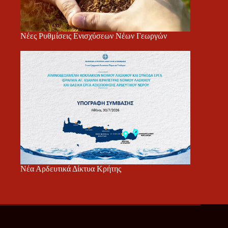
Νέες Ρυθμίσεις Ενισχύσεων Νέων Γεωργών
Νέα Αρδευτικά Δίκτυα Κρήτης