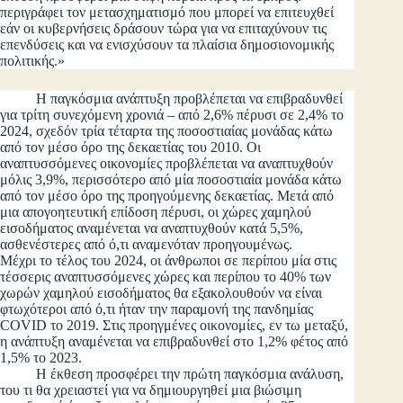
περιγράφει τον μετασχηματισμό που μπορεί να επιτευχθεί
εάν οι κυβερνήσεις δράσουν τώρα για να επιταχύνουν τις
επενδύσεις και να ενισχύσουν τα πλαίσια δημοσιονομικής
πολιτικής.»
Η παγκόσμια ανάπτυξη προβλέπεται να επιβραδυνθεί
για τρίτη συνεχόμενη χρονιά – από 2,6% πέρυσι σε 2,4% το
2024, σχεδόν τρία τέταρτα της ποσοστιαίας μονάδας κάτω
από τον μέσο όρο της δεκαετίας του 2010. Οι
αναπτυσσόμενες οικονομίες προβλέπεται να αναπτυχθούν
μόλις 3,9%, περισσότερο από μία ποσοστιαία μονάδα κάτω
από τον μέσο όρο της προηγούμενης δεκαετίας. Μετά από
μια απογοητευτική επίδοση πέρυσι, οι χώρες χαμηλού
εισοδήματος αναμένεται να αναπτυχθούν κατά 5,5%,
ασθενέστερες από ό,τι αναμενόταν προηγουμένως.
Μέχρι το τέλος του 2024, οι άνθρωποι σε περίπου μία στις
τέσσερις αναπτυσσόμενες χώρες και περίπου το 40% των
χωρών χαμηλού εισοδήματος θα εξακολουθούν να είναι
φτωχότεροι από ό,τι ήταν την παραμονή της πανδημίας
COVID το 2019. Στις προηγμένες οικονομίες, εν τω μεταξύ,
η ανάπτυξη αναμένεται να επιβραδυνθεί στο 1,2% φέτος από
1,5% το 2023.
Η έκθεση προσφέρει την πρώτη παγκόσμια ανάλυση,
του τι θα χρειαστεί για να δημιουργηθεί μια βιώσιμη