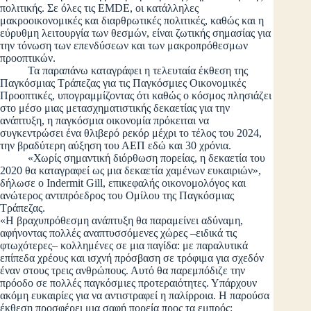
πολιτικής. Σε όλες τις EMDE, οι κατάλληλες
μακροοικονομικές και διαρθρωτικές πολιτικές, καθώς και η
εύρυθμη λειτουργία των θεσμών, είναι ζωτικής σημασίας για
την τόνωση των επενδύσεων και των μακροπρόθεσμων
προοπτικών.
Τα παραπάνω καταγράφει η τελευταία έκθεση της
Παγκόσμιας Τράπεζας για τις Παγκόσμιες Οικονομικές
Προοπτικές, υπογραμμίζοντας ότι καθώς ο κόσμος πλησιάζει
στο μέσο μιας μετασχηματιστικής δεκαετίας για την
ανάπτυξη, η παγκόσμια οικονομία πρόκειται να
συγκεντρώσει ένα θλιβερό ρεκόρ μέχρι το τέλος του 2024,
την βραδύτερη αύξηση του ΑΕΠ εδώ και 30 χρόνια.
«Χωρίς σημαντική διόρθωση πορείας, η δεκαετία του
2020 θα καταγραφεί ως μια δεκαετία χαμένων ευκαιριών»,
δήλωσε ο Indermit Gill, επικεφαλής οικονομολόγος και
ανώτερος αντιπρόεδρος του Ομίλου της Παγκόσμιας
Τράπεζας.
«Η βραχυπρόθεσμη ανάπτυξη θα παραμείνει αδύναμη,
αφήνοντας πολλές αναπτυσσόμενες χώρες –ειδικά τις
φτωχότερες– κολλημένες σε μια παγίδα: με παραλυτικά
επίπεδα χρέους και ισχνή πρόσβαση σε τρόφιμα για σχεδόν
έναν στους τρεις ανθρώπους. Αυτό θα παρεμπόδιζε την
πρόοδο σε πολλές παγκόσμιες προτεραιότητες. Υπάρχουν
ακόμη ευκαιρίες για να αντιστραφεί η παλίρροια. Η παρούσα
έκθεση προσφέρει μια σαφή πορεία προς τα εμπρός: