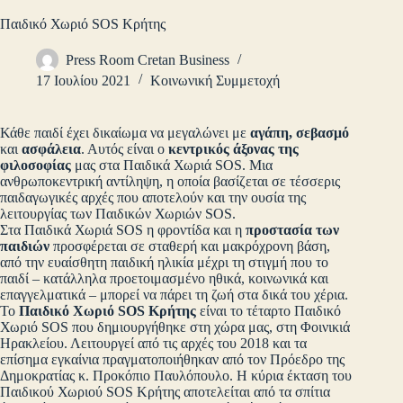
Παιδικό Χωριό SOS Κρήτης
Press Room Cretan Business
17 Ιουλίου 2021
Κοινωνική Συμμετοχή
Κάθε παιδί έχει δικαίωμα να μεγαλώνει με
αγάπη, σεβασμό
και
ασφάλεια
. Αυτός είναι ο
κεντρικός άξονας της
φιλοσοφίας
μας στα Παιδικά Χωριά SOS. Μια
ανθρωποκεντρική αντίληψη, η οποία βασίζεται σε τέσσερις
παιδαγωγικές αρχές που αποτελούν και την ουσία της
λειτουργίας των Παιδικών Χωριών SOS.
Στα Παιδικά Χωριά SOS η φροντίδα και η
προστασία των
παιδιών
προσφέρεται σε σταθερή και μακρόχρονη βάση,
από την ευαίσθητη παιδική ηλικία μέχρι τη στιγμή που το
παιδί – κατάλληλα προετοιμασμένο ηθικά, κοινωνικά και
επαγγελματικά – μπορεί να πάρει τη ζωή στα δικά του χέρια.
Το
Παιδικό Χωριό SOS Κρήτης
είναι το τέταρτο Παιδικό
Χωριό SOS που δημιουργήθηκε στη χώρα μας, στη Φοινικιά
Ηρακλείου. Λειτουργεί από τις αρχές του 2018 και τα
επίσημα εγκαίνια πραγματοποιήθηκαν από τον Πρόεδρο της
Δημοκρατίας κ. Προκόπιο Παυλόπουλο. Η κύρια έκταση του
Παιδικού Χωριού SOS Κρήτης αποτελείται από τα σπίτια