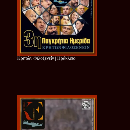
Κρητών Φιλοξενείν | Ηράκλειο