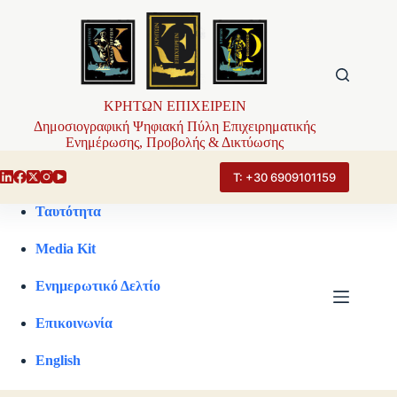
Μετάβαση
στο
περιεχόμενο
ΚΡΗΤΩΝ ΕΠΙΧΕΙΡΕΙΝ
Δημοσιογραφική Ψηφιακή Πύλη Επιχειρηματικής
Ενημέρωσης, Προβολής & Δικτύωσης
Τ: +30 6909101159
Ταυτότητα
Media Kit
Ενημερωτικό Δελτίο
Επικοινωνία
English