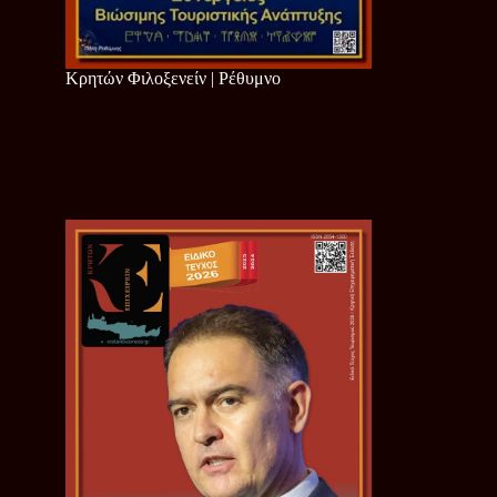
Κρητών Φιλοξενείν | Ρέθυμνο