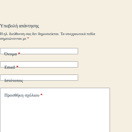
ok
r
In
M
es
ok
pe
r
ts
ge
y
ρ
ail
t
.c
A
r
Li
α
o
pp
nk
στ
Υποβολή απάντησης
m
εί
Η ηλ. διεύθυνση σας δεν δημοσιεύεται.
Τα υποχρεωτικά πεδία
σημειώνονται με
*
τε
Όνομα
*
Email
*
Ιστότοπος
Προσθήκη σχόλιου
*