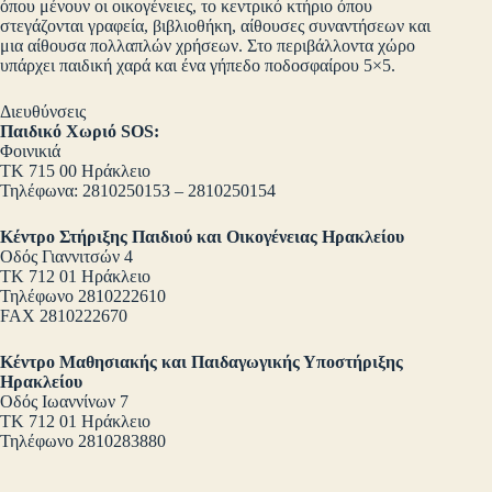
όπου μένουν οι οικογένειες, το κεντρικό κτήριο όπου
στεγάζονται γραφεία, βιβλιοθήκη, αίθουσες συναντήσεων και
μια αίθουσα πολλαπλών χρήσεων. Στο περιβάλλοντα χώρο
υπάρχει παιδική χαρά και ένα γήπεδο ποδοσφαίρου 5×5.
Διευθύνσεις
Παιδικό Χωριό
SOS
:
Φοινικιά
ΤΚ 715 00 Ηράκλειο
Τηλέφωνα: 2810250153 – 2810250154
Κέντρο Στήριξης Παιδιού και Οικογένειας Ηρακλείου
Οδός Γιαννιτσών 4
ΤΚ 712 01 Ηράκλειο
Τηλέφωνο 2810222610
FAX 2810222670
Κέντρο Μαθησιακής και Παιδαγωγικής Υποστήριξης
Ηρακλείου
Οδός Ιωαννίνων 7
ΤΚ 712 01 Ηράκλειο
Τηλέφωνο 2810283880