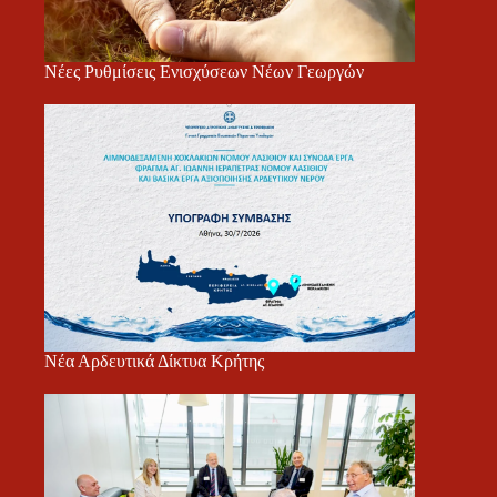
Νέες Ρυθμίσεις Ενισχύσεων Νέων Γεωργών
Νέα Αρδευτικά Δίκτυα Κρήτης