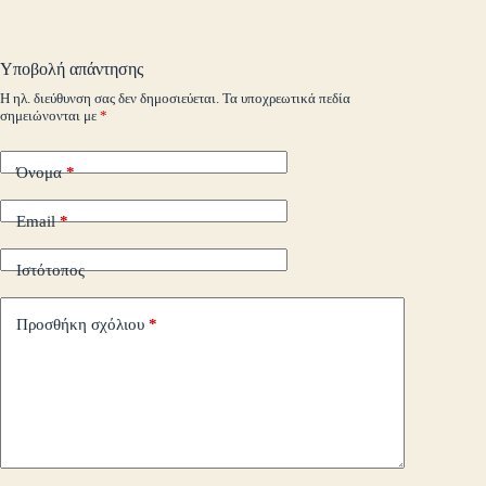
ail
t
.c
A
r
Li
α
o
pp
nk
στ
Υποβολή απάντησης
m
εί
Η ηλ. διεύθυνση σας δεν δημοσιεύεται.
Τα υποχρεωτικά πεδία
σημειώνονται με
*
τε
Όνομα
*
Email
*
Ιστότοπος
Προσθήκη σχόλιου
*