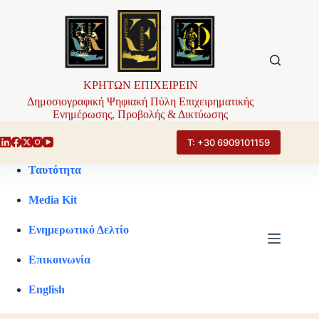
Μετάβαση
στο
περιεχόμενο
ΚΡΗΤΩΝ ΕΠΙΧΕΙΡΕΙΝ
Δημοσιογραφική Ψηφιακή Πύλη Επιχειρηματικής
Ενημέρωσης, Προβολής & Δικτύωσης
Τ: +30 6909101159
Ταυτότητα
Media Kit
Ενημερωτικό Δελτίο
Επικοινωνία
English