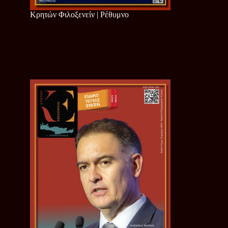
Κρητών Φιλοξενείν | Ρέθυμνο