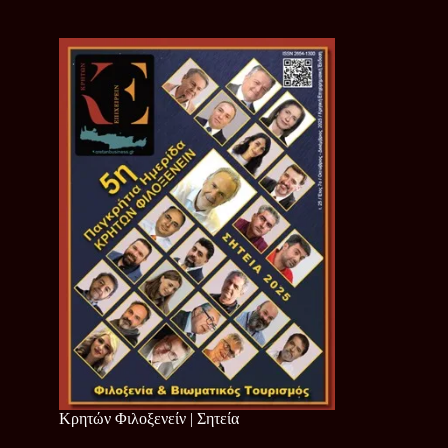
Κρητών Φιλοξενείν | Σητεία