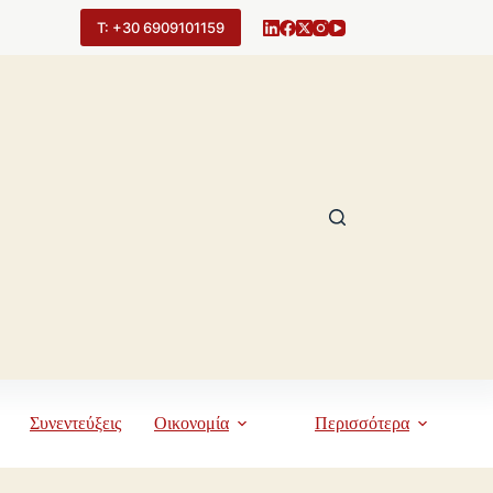
Τ: +30 6909101159
Συνεντεύξεις
Οικονομία
Περισσότερα