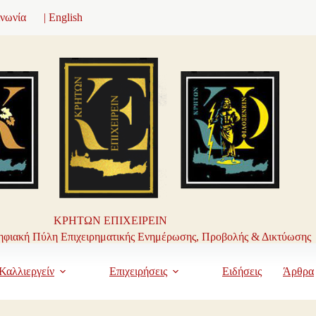
ινωνία
| English
ΚΡΗΤΩΝ ΕΠΙΧΕΙΡΕΙΝ
φιακή Πύλη Επιχειρηματικής Ενημέρωσης, Προβολής & Δικτύωσης
Καλλιεργείν
Επιχειρήσεις
Ειδήσεις
Άρθρα