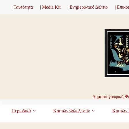
Μετάβαση
| Ταυτότητα
| Media Kit
| Ενημερωτικό Δελτίο
| Επικο
στο
περιεχόμενο
Δημοσιογραφική Ψη
Περιοδικά
Κρητών Φιλοξενείν
Κρητών 