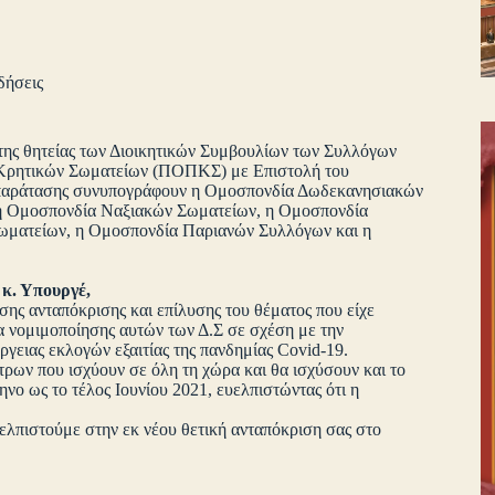
δήσεις
, της θητείας των Διοικητικών Συμβουλίων των Συλλόγων
ν Κρητικών Σωματείων (ΠΟΠΚΣ) με Επιστολή του
 παράτασης συνυπογράφουν η Ομοσπονδία Δωδεκανησιακών
η Ομοσπονδία Ναξιακών Σωματείων, η Ομοσπονδία
ματείων, η Ομοσπονδία Παριανών Συλλόγων και η
κ. Υπουργέ,
σης ανταπόκρισης και επίλυσης του θέματος που είχε
μα νομιμοποίησης αυτών των Δ.Σ σε σχέση με την
γειας εκλογών εξαιτίας της πανδημίας Covid-19.
ρων που ισχύουν σε όλη τη χώρα και θα ισχύσουν και το
ηνο ως το τέλος Ιουνίου 2021, ευελπιστώντας ότι η
υελπιστούμε στην εκ νέου θετική ανταπόκριση σας στο