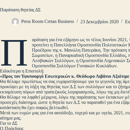
Παράταση θητείας ΔΣ
Press Room Cretan Business
23 Δεκεμβρίου 2020
Ει
Π
αράταση για ένα εξάμηνο ως το τέλος Ιουνίου 2021
προτείνει η Πανελλήνια Ομοσπονδία Πολιτιστικώ
Προέδρου της κ. Μανώλη Πατεράκη. Την πρόταση
Σωματείων, η Παναρκαδική Ομοσπονδία Ελλάδος, 
Λεσβιακών Συλλόγων, η Ομοσπονδία Λημνιακών Σω
Ομοσπονδία Συλλόγων Γυναικών Κυκλάδων.
Ειδικότερα η Επιστολή:
«Προς τον Υφυπουργό Εσωτερικών κ. Θεόδωρο Λιβάνιο Αξιότιμε 
Θα θέλαμε πρωτίστως να σας ευχαριστήσουμε για το γεγονός της άμε
προκύψει με τη λήξη της θητείας των Δ.Σ των συλλόγων και το ζήτη
εκταμίευση πόρων από τραπεζικούς λογαριασμούς, λόγω της μη διενέρ
Θα θέλαμε να ληφθεί μέριμνα, λόγω της παράτασης των έκτακτων μέτ
προσεχές διάστημα, ώστε η θητεία των Δ.Σ να παραταθεί για ένα εξάμ
κατάσταση θα έχει σαφώς βελτιωθεί.
Μετά των ευχών μας για ένα αισιόδοξο, τυχερό και με υγεία, 2021, ε
αίτημα μας.
Για το ΔΣ
Ο Πρόεδρος