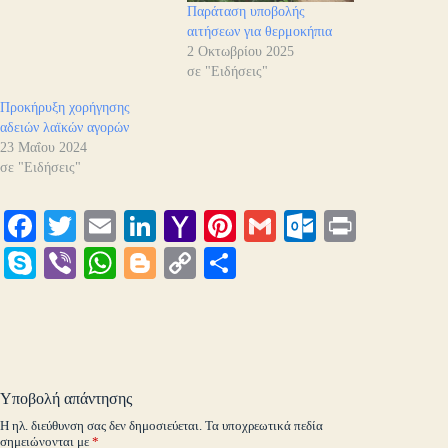
Παράταση υποβολής
αιτήσεων για θερμοκήπια
2 Οκτωβρίου 2025
σε "Ειδήσεις"
Προκήρυξη χορήγησης
αδειών λαϊκών αγορών
23 Μαΐου 2024
σε "Ειδήσεις"
Fa
T
E
Li
Y
Pi
G
O
Pr
ce
wi
m
nk
ah
nt
m
ut
in
S
Vi
W
Bl
C
Μ
bo
tte
ail
ed
oo
er
ail
lo
t
ky
be
ha
og
op
οι
ok
r
In
M
es
ok
pe
r
ts
ge
y
ρ
ail
t
.c
A
r
Li
α
o
pp
nk
στ
Υποβολή απάντησης
m
εί
Η ηλ. διεύθυνση σας δεν δημοσιεύεται.
Τα υποχρεωτικά πεδία
σημειώνονται με
*