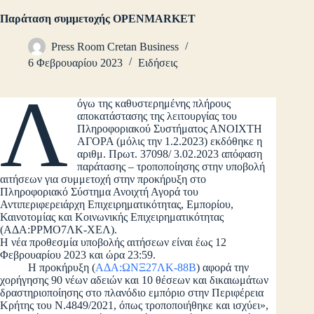
Παράταση συμμετοχής OPENMARKET
Press Room Cretan Business
6 Φεβρουαρίου 2023
Ειδήσεις
Λ
όγω της καθυστερημένης πλήρους
αποκατάστασης της λειτουργίας του
Πληροφοριακού Συστήματος ΑΝΟΙΧΤΗ
ΑΓΟΡΑ (μόλις την 1.2.2023) εκδόθηκε η
αριθμ. Πρωτ. 37098/ 3.02.2023 απόφαση
παράτασης – τροποποίησης στην υποβολή
αιτήσεων για συμμετοχή στην προκήρυξη στο
Πληροφοριακό Σύστημα Ανοιχτή Αγορά του
Αντιπεριφερειάρχη Επιχειρηματικότητας, Εμπορίου,
Καινοτομίας και Κοινωνικής Επιχειρηματικότητας
(ΑΔΑ:ΡΡΜΟ7ΛΚ-ΧΕΛ).
Η νέα προθεσμία υποβολής αιτήσεων είναι έως 12
Φεβρουαρίου 2023 και ώρα 23:59.
Η προκήρυξη (
ΑΔΑ:ΩΝΞ27ΛΚ-88Β
) αφορά την
χορήγησης 90 νέων αδειών και 10 θέσεων και δικαιωμάτων
δραστηριοποίησης στο πλανόδιο εμπόριο στην Περιφέρεια
Κρήτης του Ν.4849/2021, όπως τροποποιήθηκε και ισχύει»,