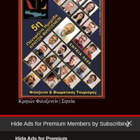
Κρητών Φιλοξενείν | Σητεία
Hide Ads for Premium Members by Subscribing
Copyright © 2026 - Cretan Business | Κρητών Επιχειρείν
Όροι Χρήσης
|
Πολιτική Απορρήτου
Hide Ads for Premium