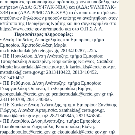
οι αποφάσεις τροποποίησης/παράτασης χρόνου υποβολής των
αιτήσεων (ΑΔΑ: 61Υ47ΛΚ-ΝΒΑ) και (ΑΔΑ: ΨΛΜΕ7ΛΚ-
Σ3Β) και (ΑΔΑ:ΡΡΜΟ7ΛΚ-ΧΕΛ) τα έντυπα των αιτήσεων-
υπεύθυνων δηλώσεων μπορούν επίσης να αναζητηθούν στον
ιστότοπο της Περιφέρειας Κρήτης και πιο συγκεκριμένα στο
https://www.crete.gov.gr/emporio και στο Ο.Π.Σ.Α.Α..
Περισσότερες πληροφορίες:
• Δ/νση Παιδείας, Απασχόλησης και Εμπορίου, τμήμα
Εμπορίου, Χριστοδουλάκη Μαρία,
m.christodoulaki@crete.gov.gr
, 2813410287, -255
.
• ΠΕ Ηρακλείου, Δ/νση Ανάπτυξης, τμήμα Εμπορίου:
Τσουρδαλάκη Αικατερίνη, Καρυωτάκης Κων/νος, Σταθάκη
Μαρία
ktsourdalaki@crete.gov.gr
,
k.kariotakis@crete.gov.gr
,
mstathaki@crete.gov.gr
2813410422, 2813410452,
2813410457.
• ΠΕ Ρεθύμνου, Δ/νση Ανάπτυξης, τμήμα Εμπορίου:
Γεωργουλάκη Ουρανία, Πενθερουδάκη Ειρήνη,
georgoulaki@crete.gov.gr
,
pentheroudaki@crete.gov.gr
τηλ.
2831340708, 2831340866
.
• ΠΕ Χανίων: Δ/νση Ανάπτυξης, τμήμα Εμπορίου: Ξανθάκης
Γιώργος, Λιονάκη Αρτεμησία,
xanthakis@crete.gov.gr
,
lionaki@crete.gov.gr
, τηλ.2821345845, 2821345850
.
• ΠΕ Λασιθίου, Δ/νση Ανάπτυξης, τμήμα Εμπορίου:
Παπαδοπούλου Ζαχαρούλα, Κουτουλάκη Ελένη,
rpapadopoulou@crete.gov.gr
,
ekoutoulaki@crete.gov.gr
, τηλ.