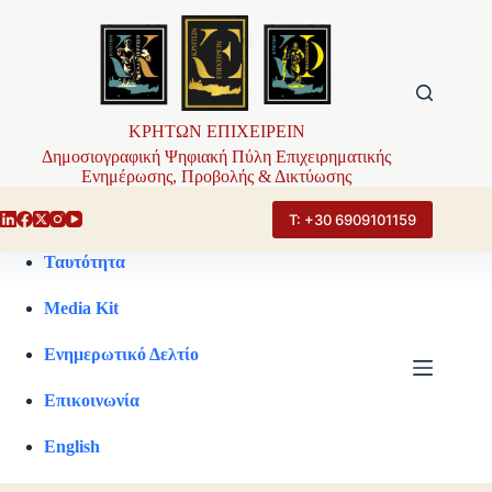
Μετάβαση
στο
περιεχόμενο
ΚΡΗΤΩΝ ΕΠΙΧΕΙΡΕΙΝ
Δημοσιογραφική Ψηφιακή Πύλη Επιχειρηματικής
Ενημέρωσης, Προβολής & Δικτύωσης
Τ: +30 6909101159
Ταυτότητα
Media Kit
Ενημερωτικό Δελτίο
Επικοινωνία
English