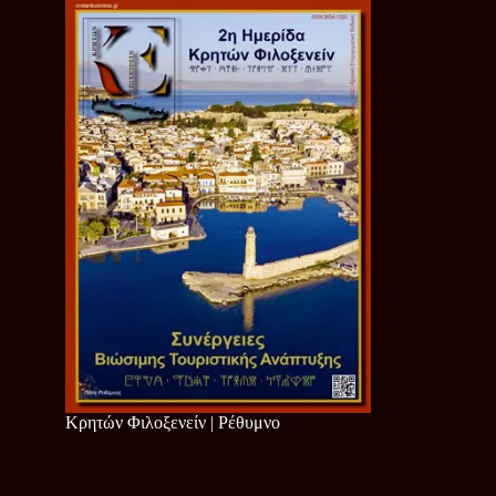
Κρητών Φιλοξενείν | Ρέθυμνο