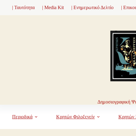
Μετάβαση
| Ταυτότητα
| Media Kit
| Ενημερωτικό Δελτίο
| Επικο
στο
περιεχόμενο
Δημοσιογραφική Ψη
Περιοδικά
Κρητών Φιλοξενείν
Κρητών 