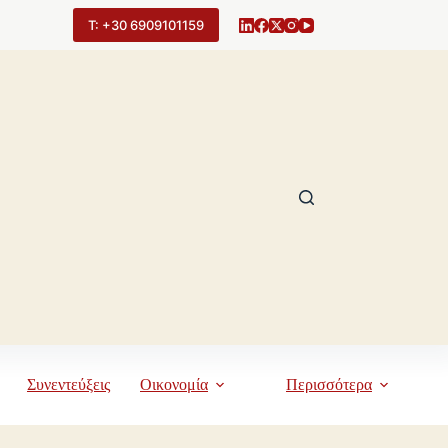
Τ: +30 6909101159
Συνεντεύξεις
Οικονομία
Περισσότερα