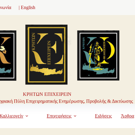
ινωνία
| English
ΚΡΗΤΩΝ ΕΠΙΧΕΙΡΕΙΝ
φιακή Πύλη Επιχειρηματικής Ενημέρωσης, Προβολής & Δικτύωσης
Καλλιεργείν
Επιχειρήσεις
Ειδήσεις
Άρθρα