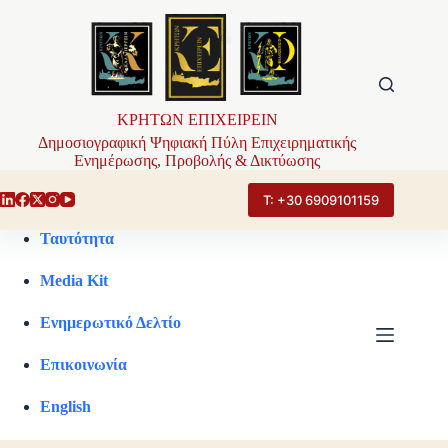
Μετάβαση
στο
περιεχόμενο
ΚΡΗΤΩΝ ΕΠΙΧΕΙΡΕΙΝ
Δημοσιογραφική Ψηφιακή Πύλη Επιχειρηματικής
Ενημέρωσης, Προβολής & Δικτύωσης
Τ: +30 6909101159
Ταυτότητα
Media Kit
Ενημερωτικό Δελτίο
Επικοινωνία
English