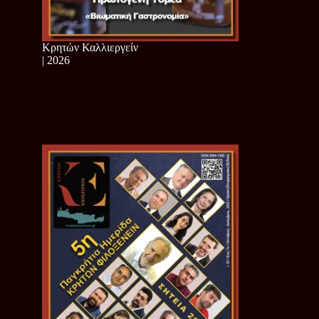
Κρητών Καλλιεργείν
| 2026