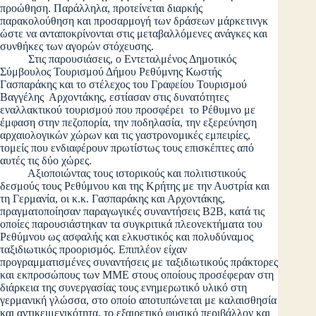
προώθηση. Παράλληλα, προτείνεται διαρκής
παρακολούθηση και προσαρμογή των δράσεων μάρκετινγκ
ώστε να ανταποκρίνονται στις μεταβαλλόμενες ανάγκες και
συνθήκες των αγορών στόχευσης.
Στις παρουσιάσεις, ο Εντεταλμένος Δημοτικός
Σύμβουλος Τουρισμού Δήμου Ρεθύμνης Κωστής
Γασπαράκης και το στέλεχος του Γραφείου Τουρισμού
Βαγγέλης Αρχοντάκης, εστίασαν στις δυνατότητες
εναλλακτικού τουρισμού που προσφέρει το Ρέθυμνο με
έμφαση στην πεζοπορία, την ποδηλασία, την εξερεύνηση
αρχαιολογικών χώρων και τις γαστρονομικές εμπειρίες,
τομείς που ενδιαφέρουν πρωτίστως τους επισκέπτες από
αυτές τις δύο χώρες.
Αξιοποιώντας τους ιστορικούς και πολιτιστικούς
δεσμούς τους Ρεθύμνου και της Κρήτης με την Αυστρία και
τη Γερμανία, οι κ.κ. Γασπαράκης και Αρχοντάκης,
πραγματοποίησαν παραγωγικές συναντήσεις B2B, κατά τις
οποίες παρουσιάστηκαν τα συγκριτικά πλεονεκτήματα του
Ρεθύμνου ως ασφαλής και ελκυστικός και πολυδύναμος
ταξιδιωτικός προορισμός. Επιπλέον είχαν
προγραμματισμένες συναντήσεις με ταξιδιωτικούς πράκτορες
και εκπροσώπους των ΜΜΕ στους οποίους προσέφεραν στη
διάρκεια της συνεργασίας τους ενημερωτικό υλικό στη
γερμανική γλώσσα, στο οποίο αποτυπώνεται με καλαισθησία
και αντικειμενικότητα, το εξαιρετικό φυσικό περιβάλλον και