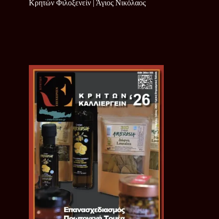
Κρητών Φιλοξενείν | Άγιος Νικόλαος