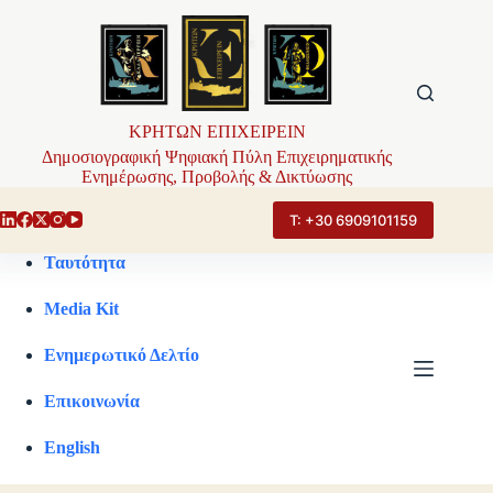
Μετάβαση
στο
περιεχόμενο
ΚΡΗΤΩΝ ΕΠΙΧΕΙΡΕΙΝ
Δημοσιογραφική Ψηφιακή Πύλη Επιχειρηματικής
Ενημέρωσης, Προβολής & Δικτύωσης
Τ: +30 6909101159
Ταυτότητα
Media Kit
Ενημερωτικό Δελτίο
Επικοινωνία
English