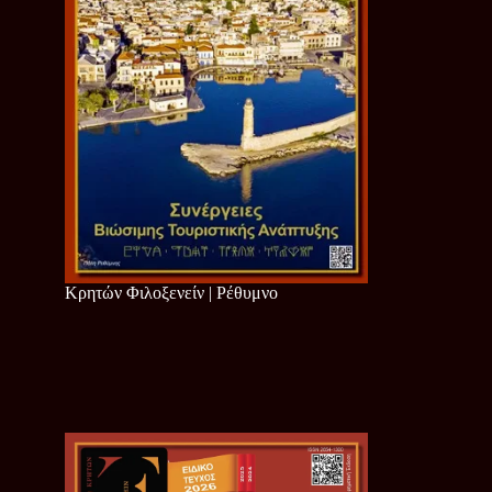
Κρητών Φιλοξενείν | Ρέθυμνο