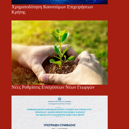
Χρηματοδότηση Καινοτόμων Επιχειρήσεων
Κρήτης
Νέες Ρυθμίσεις Ενισχύσεων Νέων Γεωργών