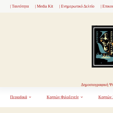
Μετάβαση
| Ταυτότητα
| Media Kit
| Ενημερωτικό Δελτίο
| Επικο
στο
περιεχόμενο
Δημοσιογραφική Ψη
Περιοδικά
Κρητών Φιλοξενείν
Κρητών 