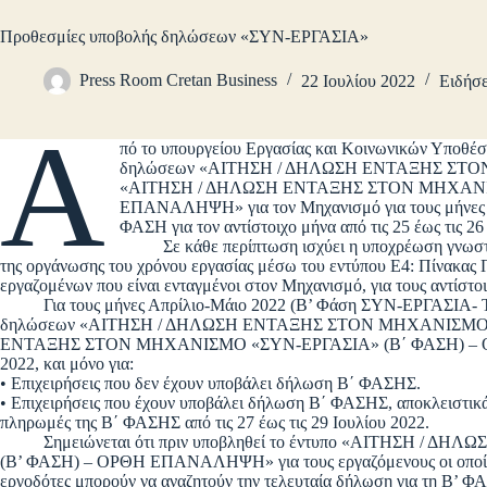
Προθεσμίες υποβολής δηλώσεων «ΣΥΝ-ΕΡΓΑΣΙΑ»
Press Room Cretan Business
22 Ιουλίου 2022
Ειδήσε
Α
πό το υπουργείου Εργασίας και Κοινωνικών Υποθέ
δηλώσεων «ΑΙΤΗΣΗ / ΔΗΛΩΣΗ ΕΝΤΑΞΗΣ ΣΤΟΝ
«ΑΙΤΗΣΗ / ΔΗΛΩΣΗ ΕΝΤΑΞΗΣ ΣΤΟΝ ΜΗΧΑΝΙΣ
ΕΠΑΝΑΛΗΨΗ» για τον Μηχανισμό για τους μήνες Απρ
ΦΑΣΗ για τον αντίστοιχο μήνα από τις 25 έως τις 26
Σε κάθε περίπτωση ισχύει η υποχρέωση γνωστοπ
της οργάνωσης του χρόνου εργασίας μέσω του εντύπου Ε4: Πίνακα
εργαζομένων που είναι ενταγμένοι στον Μηχανισμό, για τους αντίστο
Για τους μήνες Απρίλιο-Μάιο 2022 (Β’ Φάση ΣΥΝ-ΕΡΓΑΣΙΑ- Τελευ
δηλώσεων «ΑΙΤΗΣΗ / ΔΗΛΩΣΗ ΕΝΤΑΞΗΣ ΣΤΟΝ ΜΗΧΑΝΙΣΜΟ «
ΕΝΤΑΞΗΣ ΣΤΟΝ ΜΗΧΑΝΙΣΜΟ «ΣΥΝ-ΕΡΓΑΣΙΑ» (Β΄ ΦΑΣΗ) – ΟΡΘ
2022, και μόνο για:
• Επιχειρήσεις που δεν έχουν υποβάλει δήλωση Β΄ ΦΑΣΗΣ.
• Επιχειρήσεις που έχουν υποβάλει δήλωση Β΄ ΦΑΣΗΣ, αποκλειστικά 
πληρωμές της Β΄ ΦΑΣΗΣ από τις 27 έως τις 29 Ιουλίου 2022.
Σημειώνεται ότι πριν υποβληθεί το έντυπο «ΑΙΤΗΣΗ / 
(Β’ ΦΑΣΗ) – ΟΡΘΗ ΕΠΑΝΑΛΗΨΗ» για τους εργαζόμενους οι οποίοι
εργοδότες μπορούν να αναζητούν την τελευταία δήλωση για τη Β’ ΦΑΣ