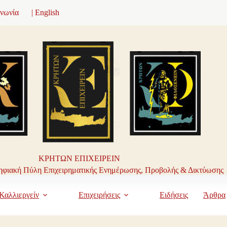
ινωνία
| English
ΚΡΗΤΩΝ ΕΠΙΧΕΙΡΕΙΝ
φιακή Πύλη Επιχειρηματικής Ενημέρωσης, Προβολής & Δικτύωσης
Καλλιεργείν
Επιχειρήσεις
Ειδήσεις
Άρθρα