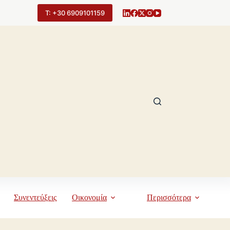
Τ: +30 6909101159
Συνεντεύξεις
Οικονομία
Περισσότερα