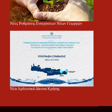
Νέες Ρυθμίσεις Ενισχύσεων Νέων Γεωργών
Νέα Αρδευτικά Δίκτυα Κρήτης