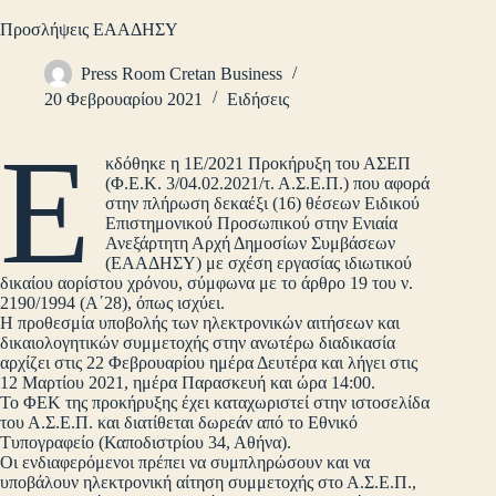
Προσλήψεις ΕΑΑΔΗΣΥ
Press Room Cretan Business
20 Φεβρουαρίου 2021
Ειδήσεις
Ε
κδόθηκε η 1Ε/2021 Προκήρυξη του ΑΣΕΠ
(Φ.Ε.Κ. 3/04.02.2021/τ. Α.Σ.Ε.Π.) που αφορά
στην πλήρωση δεκαέξι (16) θέσεων Ειδικού
Επιστημονικού Προσωπικού στην Ενιαία
Ανεξάρτητη Αρχή Δημοσίων Συμβάσεων
(ΕΑΑΔΗΣΥ) με σχέση εργασίας ιδιωτικού
δικαίου αορίστου χρόνου, σύμφωνα με το άρθρο 19 του ν.
2190/1994 (Α΄28), όπως ισχύει.
Η προθεσμία υποβολής των ηλεκτρονικών αιτήσεων και
δικαιολογητικών συμμετοχής στην ανωτέρω διαδικασία
αρχίζει στις 22 Φεβρουαρίου ημέρα Δευτέρα και λήγει στις
12 Μαρτίου 2021, ημέρα Παρασκευή και ώρα 14:00.
Το ΦΕΚ της προκήρυξης έχει καταχωριστεί στην ιστοσελίδα
του Α.Σ.Ε.Π. και διατίθεται δωρεάν από το Εθνικό
Τυπογραφείο (Καποδιστρίου 34, Αθήνα).
Οι ενδιαφερόμενοι πρέπει να συμπληρώσουν και να
υποβάλουν ηλεκτρονική αίτηση συμμετοχής στο Α.Σ.Ε.Π.,