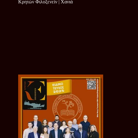
Κρητών Φιλοξενείν | Χανιά