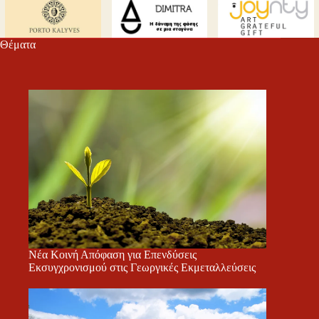
m
εί
τε
Θέματα
Νέα Κοινή Απόφαση για Επενδύσεις
Εκσυγχρονισμού στις Γεωργικές Εκμεταλλεύσεις