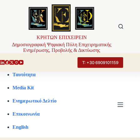
Μετάβαση
στο
περιεχόμενο
ΚΡΗΤΩΝ ΕΠΙΧΕΙΡΕΙΝ
Δημοσιογραφική Ψηφιακή Πύλη Επιχειρηματικής
Ενημέρωσης, Προβολής & Δικτύωσης
Τ: +30 6909101159
Ταυτότητα
Media Kit
Ενημερωτικό Δελτίο
Επικοινωνία
English