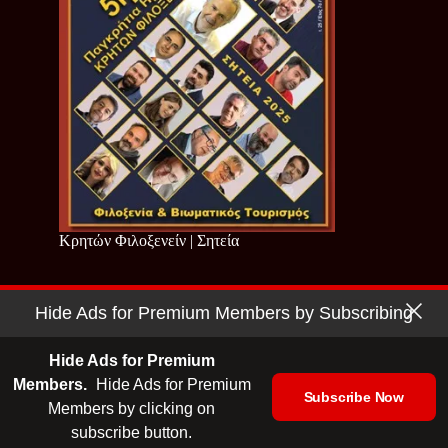
Κρητών Φιλοξενείν | Σητεία
Hide Ads for Premium Members by Subscribing
Copyright © 2026 - Cretan Business | Κρητών Επιχειρείν
Όροι Χρήσης
|
Πολιτική Απορρήτου
Hide Ads for Premium
Members.
Hide Ads for Premium
Subscribe Now
Members by clicking on
| Ταυτότητα
| Media Kit
| Ενημερωτικό Δελτίο
subscribe button.
| Επικοινωνία
| English