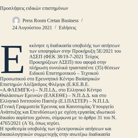
Προσλήψεις ειδικών επιστημόνων
Press Room Cretan Business
24 Αυγούστου 2021
Ειδήσεις
Ε
κκίνησε η διαδικασία υποβολής των αιτήσεων
των υποψηφίων στην Προκήρυξη 5Ε/2021 του
ΑΣΕΠ (ΦΕΚ 38/19-7-2021 Τεύχος
Προκηρύξεων ΑΣΕΠ) που αφορά στην
πλήρωση συνολικά τριανταπέντε (35) θέσεων
Ειδικού Επιστημονικού – Τεχνικού
Προσωπικού στο Ερευνητικό Κέντρο Βιοϊατρικών
Επιστημών Αλέξανδρος Φλέμιγκ (Ε.ΚΕ.Β.Ε.
«Α.ΦΛΕΜΙΓΚ») – Ν.Π.Ι.Δ., στο Ελληνικό Κέντρο
Θαλάσσιων Ερευνών (ΕΛΚΕΘΕ) – Ν.Π.Δ.Δ. και στο
Ελληνικό Ινστιτούτο Παστέρ (Ε.Ι.ΠΑΣΤΕΡ) – Ν.Π.Ι.Δ.
(Γενική Γραμματεία Έρευνας και Καινοτομίας-Υπουργείο
Ανάπτυξης και Επενδύσεων) με σχέση εργασίας ιδιωτικού
δικαίου αορίστου χρόνου, σύμφωνα με το άρθρο 31 του Ν.
4765/2021 (Α΄6), όπως ισχύει.
Η προθεσμία υποβολής των ηλεκτρονικών αιτήσεων και
δικαιολογητικών συμμετοχής στην ανωτέρω διαδικασία