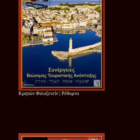
Κρητών Φιλοξενείν | Ρέθυμνο