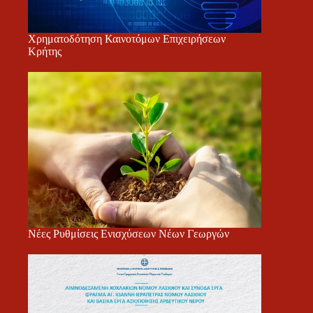
Χρηματοδότηση Καινοτόμων Επιχειρήσεων
Κρήτης
Νέες Ρυθμίσεις Ενισχύσεων Νέων Γεωργών