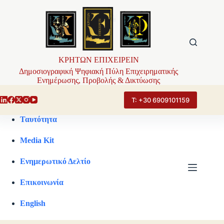
Μετάβαση
στο
περιεχόμενο
ΚΡΗΤΩΝ ΕΠΙΧΕΙΡΕΙΝ
Δημοσιογραφική Ψηφιακή Πύλη Επιχειρηματικής
Ενημέρωσης, Προβολής & Δικτύωσης
Τ: +30 6909101159
Ταυτότητα
Media Kit
Ενημερωτικό Δελτίο
Επικοινωνία
English