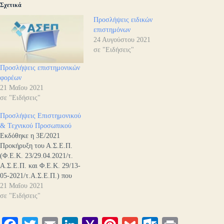
Σχετικά
Προσλήψεις ειδικών
επιστημόνων
24 Αυγούστου 2021
σε "Ειδήσεις"
Προσλήψεις επιστημονικών
φορέων
21 Μαΐου 2021
σε "Ειδήσεις"
Προσλήψεις Επιστημονικού
& Τεχνικού Προσωπικού
Εκδόθηκε η 3Ε/2021
Προκήρυξη του Α.Σ.Ε.Π.
(Φ.Ε.Κ. 23/29.04.2021/τ.
Α.Σ.Ε.Π. και Φ.Ε.Κ. 29/13-
05-2021/τ.Α.Σ.Ε.Π.) που
αφορά στην πλήρωση
21 Μαΐου 2021
συνολικά είκοσι επτά (27)
σε "Ειδήσεις"
θέσεων Ειδικού
Επιστημονικού και Τεχνικού