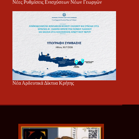
Νέες Ρυθμίσεις Ενισχύσεων Νέων Γεωργών
Νέα Αρδευτικά Δίκτυα Κρήτης