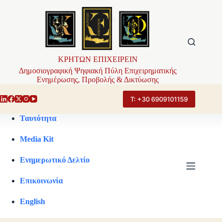
Μετάβαση
στο
περιεχόμενο
ΚΡΗΤΩΝ ΕΠΙΧΕΙΡΕΙΝ
Δημοσιογραφική Ψηφιακή Πύλη Επιχειρηματικής
Ενημέρωσης, Προβολής & Δικτύωσης
Τ: +30 6909101159
Ταυτότητα
Media Kit
Ενημερωτικό Δελτίο
Επικοινωνία
English