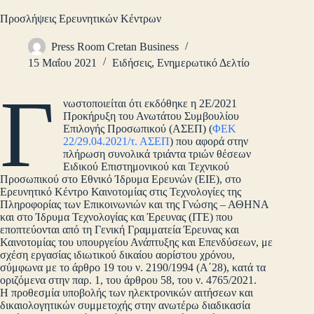
Προσλήψεις Ερευνητικών Κέντρων
Press Room Cretan Business
15 Μαΐου 2021
Ειδήσεις
,
Ενημερωτικό Δελτίο
Γ
νωστοποιείται ότι εκδόθηκε η 2Ε/2021
Προκήρυξη του Ανωτάτου Συμβουλίου
Επιλογής Προσωπικού (ΑΣΕΠ) (
ΦΕΚ
22/29.04.2021/τ. ΑΣΕΠ
) που αφορά στην
πλήρωση συνολικά τριάντα τριών θέσεων
Ειδικού Επιστημονικού και Τεχνικού
Προσωπικού στο Εθνικό Ίδρυμα Ερευνών (ΕΙΕ), στο
Ερευνητικό Κέντρο Καινοτομίας στις Τεχνολογίες της
Πληροφορίας των Επικοινωνιών και της Γνώσης – ΑΘΗΝΑ
και στο Ίδρυμα Τεχνολογίας και Έρευνας (ΙΤΕ) που
εποπτεύονται από τη Γενική Γραμματεία Έρευνας και
Καινοτομίας του υπουργείου Ανάπτυξης και Επενδύσεων, με
σχέση εργασίας ιδιωτικού δικαίου αορίστου χρόνου,
σύμφωνα με το άρθρο 19 του ν. 2190/1994 (Α΄28), κατά τα
οριζόμενα στην παρ. 1, του άρθρου 58, του ν. 4765/2021.
Η προθεσμία υποβολής των ηλεκτρονικών αιτήσεων και
δικαιολογητικών συμμετοχής στην ανωτέρω διαδικασία