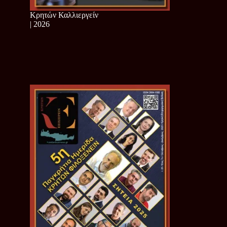
Κρητών Καλλιεργείν
| 2026