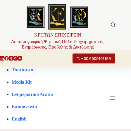
Μετάβαση
στο
περιεχόμενο
ΚΡΗΤΩΝ ΕΠΙΧΕΙΡΕΙΝ
Δημοσιογραφική Ψηφιακή Πύλη Επιχειρηματικής
Ενημέρωσης, Προβολής & Δικτύωσης
Τ: +30 6909101159
Ταυτότητα
Media Kit
Ενημερωτικό Δελτίο
Επικοινωνία
English