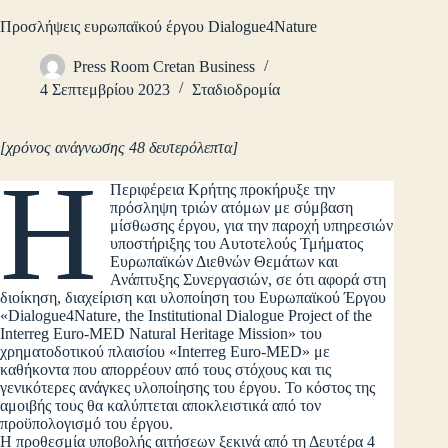
Προσλήψεις ευρωπαϊκού έργου Dialogue4Nature
Press Room Cretan Business
4 Σεπτεμβρίου 2023
Σταδιοδρομία
[χρόνος ανάγνωσης 48 δευτερόλεπτα]
Η
Περιφέρεια Κρήτης προκήρυξε την
πρόσληψη τριών ατόμων με σύμβαση
μίσθωσης έργου, για την παροχή υπηρεσιών
υποστήριξης του Αυτοτελούς Τμήματος
Ευρωπαϊκών Διεθνών Θεμάτων και
Ανάπτυξης Συνεργασιών, σε ότι αφορά στη
διοίκηση, διαχείριση και υλοποίηση του Ευρωπαϊκού Έργου
«Dialogue4Nature, the Institutional Dialogue Project of the
Interreg Euro-MED Natural Heritage Mission» του
χρηματοδοτικού πλαισίου «Interreg Euro-MED» με
καθήκοντα που απορρέουν από τους στόχους και τις
γενικότερες ανάγκες υλοποίησης του έργου. Το κόστος της
αμοιβής τους θα καλύπτεται αποκλειστικά από τον
προϋπολογισμό του έργου.
Η προθεσμία υποβολής αιτήσεων ξεκινά από τη Δευτέρα 4