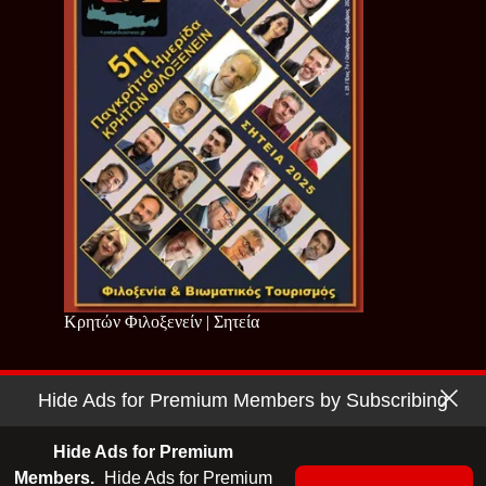
Κρητών Φιλοξενείν | Σητεία
Hide Ads for Premium Members by Subscribing
Copyright © 2026 - Cretan Business | Κρητών Επιχειρείν
Όροι Χρήσης
|
Πολιτική Απορρήτου
Hide Ads for Premium
Members.
Hide Ads for Premium