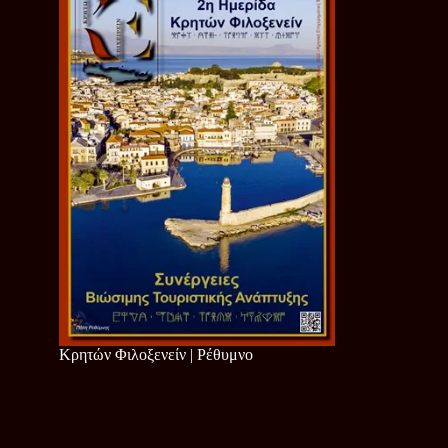
Κρητών Φιλοξενείν | Ρέθυμνο