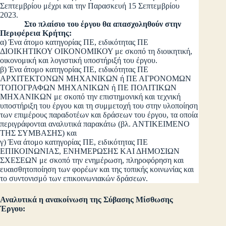
Σεπτεμβρίου μέχρι και την Παρασκευή 15 Σεπτεμβρίου
2023.
Στο πλαίσιο του έργου θα απασχοληθούν στην
Περιφέρεια Κρήτης:
α) Ένα άτομο κατηγορίας ΠΕ, ειδικότητας ΠΕ
ΔΙΟΙΚΗΤΙΚΟΥ ΟΙΚΟΝΟΜΙΚΟΥ με σκοπό τη διοικητική,
οικονομική και λογιστική υποστήριξή του έργου.
β) Ένα άτομο κατηγορίας ΠΕ, ειδικότητας ΠΕ
ΑΡΧΙΤΕΚΤΟΝΩΝ ΜΗΧΑΝΙΚΩΝ ή ΠΕ ΑΓΡΟΝΟΜΩΝ
ΤΟΠΟΓΡΑΦΩΝ ΜΗΧΑΝΙΚΩΝ ή ΠΕ ΠΟΛΙΤΙΚΩΝ
ΜΗΧΑΝΙΚΩΝ με σκοπό την επιστημονική και τεχνική
υποστήριξη του έργου και τη συμμετοχή του στην υλοποίηση
των επιμέρους παραδοτέων και δράσεων του έργου, τα οποία
περιγράφονται αναλυτικά παρακάτω (βλ. ΑΝΤΙΚΕΙΜΕΝΟ
ΤΗΣ ΣΥΜΒΑΣΗΣ) και
γ) Ένα άτομο κατηγορίας ΠΕ, ειδικότητας ΠΕ
ΕΠΙΚΟΙΝΩΝΙΑΣ, ΕΝΗΜΕΡΩΣΗΣ ΚΑΙ ΔΗΜΟΣΙΩΝ
ΣΧΕΣΕΩΝ με σκοπό την ενημέρωση, πληροφόρηση και
ευαισθητοποίηση των φορέων και της τοπικής κοινωνίας και
το συντονισμό των επικοινωνιακών δράσεων.
Αναλυτικά η ανακοίνωση της Σύβασης Μίσθωσης
Έργου: