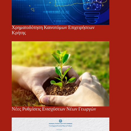
Χρηματοδότηση Καινοτόμων Επιχειρήσεων
Κρήτης
Νέες Ρυθμίσεις Ενισχύσεων Νέων Γεωργών