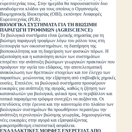
ευρεσιτεχνίας τους. Στην ημερίδα θα παρουσιαστούν δυο
αναδυόμενοι κλάδοι για τους οποίους ο Οργανισμός
Βιομηχανικής Ιδιοκτησίας (ΟΒΙ), εκπόνησε Αναφορές
Ευρεσιτεχνίας (PLR).
ΒΙΟΛΟΓΙΚΑ ΣΥΣΤΗΜΑΤΑ ΓΙΑ ΤΗ ΒΙΩΣΙΜΗ
ΠΑΡΑΓΩΓΗ ΤΡΟΦΙΜΩΝ (AGRISCIENCE)
Τα βιολογικά συστήματα είναι ζωτικής σημασίας για τη
βιώσιμη παραγωγή τροφίμων λόγω του ρόλου τους στη
λειτουργία των οικοσυστημάτων, τη διατήρηση της
βιοποικιλότητας και τη διαχείριση των φυσικών πόρων. Η
αξιοποίηση και η κατανόηση αυτών των συστημάτων
επιτρέπει την ανάπτυξη βιώσιμων γεωργικών πρακτικών που
προάγουν την υγεία του εδάφους, την αποτελεσματική
ανακύκλωση των θρεπτικών στοιχείων και τον έλεγχο των
παρασίτων, μειώνοντας την εξάρτηση από επιβλαβείς χημικές
ουσίες. Επιπλέον, τα βιολογικά συστήματα προσφέρουν
ευκαιρίες για ανάπτυξη της αγοράς, καθώς η ζήτηση των
καταναλωτών για βιολογικά, φιλικά προς το περιβάλλον και
τοπικά παραγόμενα τρόφιμα συνεχίζει να αυξάνεται. Οι
επενδύσεις στην έρευνα και την καινοτομία στο πλαίσιο των
βιολογικών συστημάτων θα προωθήσουν περαιτέρω την
ανάπτυξη τεχνολογιών βιώσιμης γεωργίας, δημιουργώντας
νέες ευκαιρίες στην αγορά και εξασφαλίζοντας
μακροπρόθεσμη επισιτιστική ασφάλεια.
ΕΝΑΛΛΑΚΤΙΚΕΣ ΜΟΡΦΕΣ ΕΝΕΡΓΕΙΑΣ ΑΠΟ