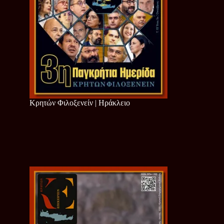
Κρητών Φιλοξενείν | Ηράκλειο