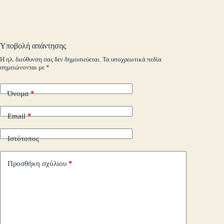
ok
r
In
M
es
ok
pe
r
ts
ge
y
ρ
ail
t
.c
A
r
Li
α
o
pp
nk
στ
Υποβολή απάντησης
m
εί
Η ηλ. διεύθυνση σας δεν δημοσιεύεται.
Τα υποχρεωτικά πεδία
σημειώνονται με
*
τε
Όνομα
*
Email
*
Ιστότοπος
Προσθήκη σχόλιου
*