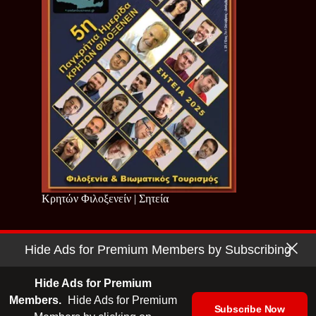
Κρητών Φιλοξενείν | Σητεία
Hide Ads for Premium Members by Subscribing
Copyright © 2026 - Cretan Business | Κρητών Επιχειρείν
Όροι Χρήσης
|
Πολιτική Απορρήτου
Hide Ads for Premium
Members.
Hide Ads for Premium
Subscribe Now