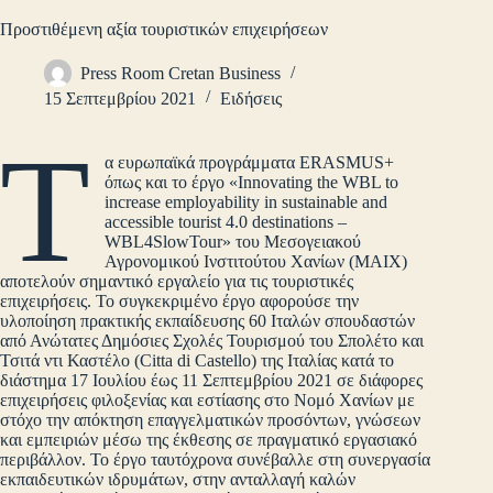
Προστιθέμενη αξία τουριστικών επιχειρήσεων
Press Room Cretan Business
15 Σεπτεμβρίου 2021
Ειδήσεις
Τ
α ευρωπαϊκά προγράμματα ERASMUS+
όπως και το έργο «Innovating the WBL to
increase employability in sustainable and
accessible tourist 4.0 destinations –
WBL4SlowTour» του Μεσογειακού
Αγρονομικού Ινστιτούτου Χανίων (ΜΑΙΧ)
αποτελούν σημαντικό εργαλείο για τις τουριστικές
επιχειρήσεις. Το συγκεκριμένο έργο αφορούσε την
υλοποίηση πρακτικής εκπαίδευσης 60 Ιταλών σπουδαστών
από Ανώτατες Δημόσιες Σχολές Τουρισμού του Σπολέτο και
Τσιτά ντι Καστέλο (Citta di Castello) της Ιταλίας κατά το
διάστημα 17 Ιουλίου έως 11 Σεπτεμβρίου 2021 σε διάφορες
επιχειρήσεις φιλοξενίας και εστίασης στο Νομό Χανίων με
στόχο την απόκτηση επαγγελματικών προσόντων, γνώσεων
και εμπειριών μέσω της έκθεσης σε πραγματικό εργασιακό
περιβάλλον. Το έργο ταυτόχρονα συνέβαλλε στη συνεργασία
εκπαιδευτικών ιδρυμάτων, στην ανταλλαγή καλών