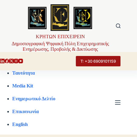
Μετάβαση
στο
περιεχόμενο
ΚΡΗΤΩΝ ΕΠΙΧΕΙΡΕΙΝ
Δημοσιογραφική Ψηφιακή Πύλη Επιχειρηματικής
Ενημέρωσης, Προβολής & Δικτύωσης
Τ: +30 6909101159
Ταυτότητα
Media Kit
Ενημερωτικό Δελτίο
Επικοινωνία
English