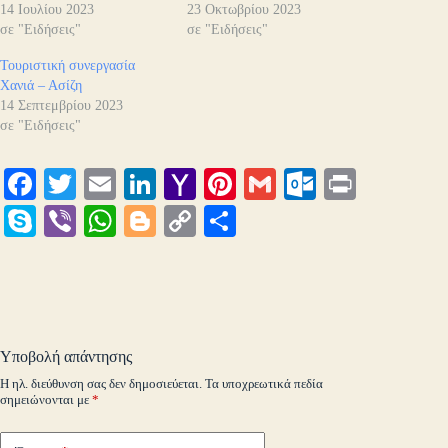
14 Ιουλίου 2023
23 Οκτωβρίου 2023
σε "Ειδήσεις"
σε "Ειδήσεις"
Τουριστική συνεργασία
Χανιά – Ασίζη
14 Σεπτεμβρίου 2023
σε "Ειδήσεις"
Fa
T
E
Li
Y
Pi
G
O
Pr
ce
wi
m
nk
ah
nt
m
ut
in
S
Vi
W
Bl
C
Μ
bo
tte
ail
ed
oo
er
ail
lo
t
ky
be
ha
og
op
οι
ok
r
In
M
es
ok
pe
r
ts
ge
y
ρ
ail
t
.c
A
r
Li
α
o
pp
nk
στ
Υποβολή απάντησης
m
εί
Η ηλ. διεύθυνση σας δεν δημοσιεύεται.
Τα υποχρεωτικά πεδία
σημειώνονται με
*
τε