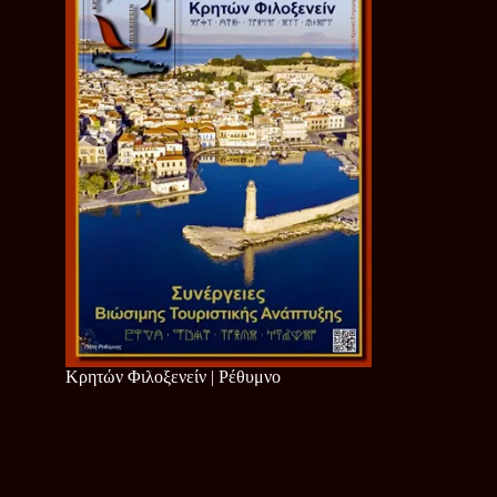
Κρητών Φιλοξενείν | Ρέθυμνο