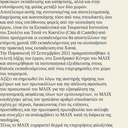
πρακτικών εκπαίδευσης και κατάρτισης, αλλά και στην
ενδυνάμωση της φιλίας μεταξύ των δύο χωρών.
Αποτέλεσμα αυτής της συντονισμένης και αποτελεσματικής
διαχείρισης και ικανοποίησης τόσο από τους σπουδαστές όσο
και από τους υπεύθυνους φορείς από την υλοποίηση του
έργου, είναι ότι τα Εκπαιδευτικά και Τουριστικά Ινστιτούτα
του Σπολέτο και Τσιτά ντι Καστέλο (Citta di Castello) από
όπου προέρχονται οι εκπαιδευόμενοι θα αποστείλλουν την
επόμενη χρονιά 100 εκπαιδευόμενους για να υλοποιήσουν
την πρακτική τους εκπαίδευση στα Χανιά.
Την Παρασκευή 10 Σεπτεμβρίου 2021 πραγματοποιήθηκε η
τελετή λήξης του έργου, στο Συνεδριακό Κέντρο του ΜΑΙΧ
και απονεμήθηκαν τα πιστοποιητικά εξειδίκευσης στους
Ιταλούς εκπαιδευόμενους από τους επιχειρηματίες στο χώρο
του τουρισμού.
Αξίζει να σημειωθεί ότι λόγω της αυστηρής τήρησης των
μέτρων και των πρωτοκόλλων και την απόλυτη αφοσίωση
του προσωπικού του ΜΑΙΧ για την εξασφάλιση της
υγειονομικής ασφάλειας όλων των εμπλεκομένων, το ΜΑΙΧ
υποδέχτηκε φέτος τον τριπλάσιο αριθμό σπουδαστών σε
σχέση με πέρυσι, δικαιώνοντας έτσι τις επίπονες
προσπάθειες και την πρωτοφανή πρωτοβουλία που ανέλαβε
και συνεχίζει να αναλαμβάνει το ΜΑΙΧ κατά τη διάρκεια της
πανδημίας.
Τέλος το ΜΑΙΧ ευχαριστεί θερμά τις επιχειρήσεις φιλοξενίας