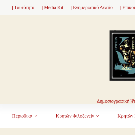
Μετάβαση
| Ταυτότητα
| Media Kit
| Ενημερωτικό Δελτίο
| Επικο
στο
περιεχόμενο
Δημοσιογραφική Ψη
Περιοδικά
Κρητών Φιλοξενείν
Κρητών 