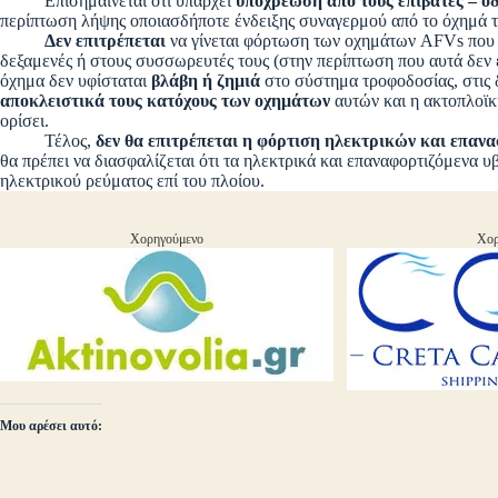
Επισημαίνεται ότι υπάρχει
υποχρέωση από τους επιβάτες – ο
περίπτωση λήψης οποιασδήποτε ένδειξης συναγερμού από το όχημά 
Δεν επιτρέπεται
να γίνεται φόρτωση των οχημάτων AFVs που έ
δεξαμενές ή στους συσσωρευτές τους (στην περίπτωση που αυτά δεν 
όχημα δεν υφίσταται
βλάβη ή ζημιά
στο σύστημα τροφοδοσίας, στις 
αποκλειστικά τους κατόχους των οχημάτων
αυτών και η ακτοπλοϊκή
ορίσει.
Τέλος,
δεν θα επιτρέπεται η φόρτιση ηλεκτρικών και επαν
θα πρέπει να διασφαλίζεται ότι τα ηλεκτρικά και επαναφορτιζόμενα υ
ηλεκτρικού ρεύματος επί του πλοίου.
Χορηγούμενο
Χορ
Μου αρέσει αυτό: