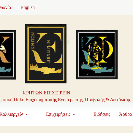
ινωνία
| English
ΚΡΗΤΩΝ ΕΠΙΧΕΙΡΕΙΝ
φιακή Πύλη Επιχειρηματικής Ενημέρωσης, Προβολής & Δικτύωσης
Καλλιεργείν
Επιχειρήσεις
Ειδήσεις
Άρθρα