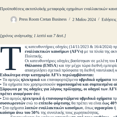
Προϋποθέσεις ακτοπλοϊκής μεταφοράς οχημάτων εναλλακτικών καυ
Press Room Cretan Business
2 Μαΐου 2024
Ειδήσεις
[χρόνος ανάγνωσης 1 λεπτό και 7 δευτ.]
Τ
ις κατευθυντήριες οδηγίες (14/11/2023 & 16/4/2024) προ
εναλλακτικών καυσίμων (AFVs)
με τα πλοία της ακ
Πολιτικής.
Οι κατευθυντήριες οδηγίες βασίστηκαν σε μελέτη του
Θάλασσα (EMSA
) και την μέχρι τώρα διεθνή εμπει
απασχολήσει σχετικά πρόσφατα τη διεθνή ναυτιλιακή 
Ειδικότερα στην κατηγορία AFVs περιλαμβάνονται:
• Τα αμιγώς
ηλεκτρικά
και επαναφορτιζόμενα
υβριδικά οχήματα
που
• Τα οχήματα που χρησιμοποιούν
υγροποιημένα και συμπιεσμένα α
Σύμφωνα με τις οδηγίες για λόγους πρόληψης, οι οδηγοί των AFV
πρέπει αναφέρουν ότι:
• Στα αμιγώς
ηλεκτρικά ή επαναφορτιζόμενα υβριδικά οχήματα
πρ
συσσωρευτών
ενώ το
επίπεδο φόρτισης
θα πρέπει να είναι
έως 40
• Στα οχήματα
λοιπών εναλλακτικών καυσίμων
, όπως
υγραερίου
ή
καύσιμο άνω του 50%
της συνολικής τους χωρητικότητας.