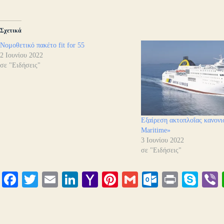
Σχετικά
Νομοθετικό πακέτο fit for 55
2 Ιουνίου 2022
σε "Ειδήσεις"
Εξαίρεση ακτοπλοΐας κανον
Maritime»
3 Ιουνίου 2022
σε "Ειδήσεις"
Fa
T
E
Li
Y
Pi
G
O
Pr
S
ce
wi
m
nk
ah
nt
m
ut
in
ky
bo
tte
ail
ed
oo
er
ail
lo
t
pe
r