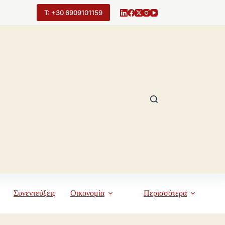
Τ: +30 6909101159
Συνεντεύξεις
Οικονομία
Περισσότερα