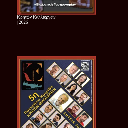
Κρητών Καλλιεργείν
| 2026