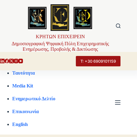
Μετάβαση
στο
περιεχόμενο
ΚΡΗΤΩΝ ΕΠΙΧΕΙΡΕΙΝ
Δημοσιογραφική Ψηφιακή Πύλη Επιχειρηματικής
Ενημέρωσης, Προβολής & Δικτύωσης
Τ: +30 6909101159
Ταυτότητα
Media Kit
Ενημερωτικό Δελτίο
Επικοινωνία
English