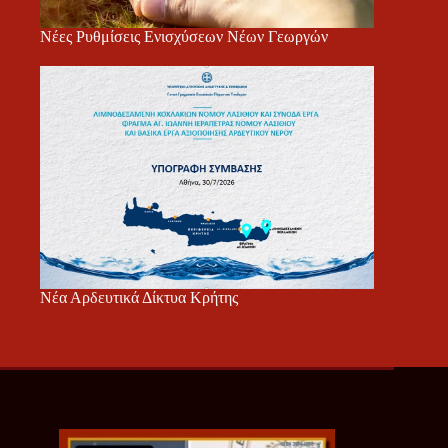
Νέες Ρυθμίσεις Ενισχύσεων Νέων Γεωργών
Νέα Αρδευτικά Δίκτυα Κρήτης