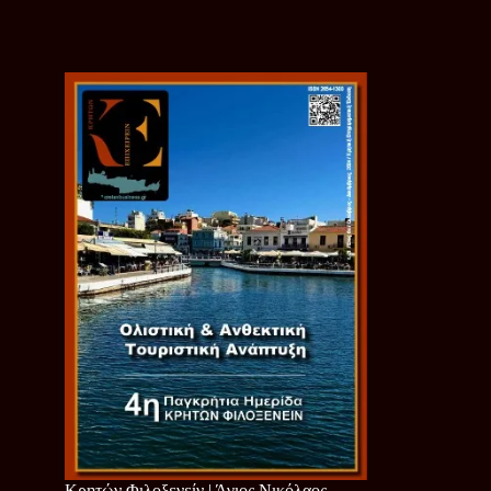
Κρητών Φιλοξενείν | Άγιος Νικόλαος