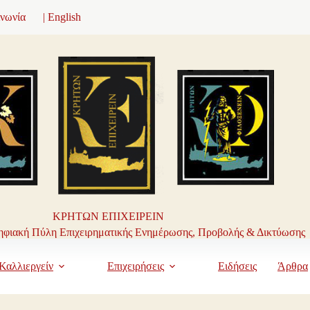
ινωνία
| English
ΚΡΗΤΩΝ ΕΠΙΧΕΙΡΕΙΝ
φιακή Πύλη Επιχειρηματικής Ενημέρωσης, Προβολής & Δικτύωσης
Καλλιεργείν
Επιχειρήσεις
Ειδήσεις
Άρθρα