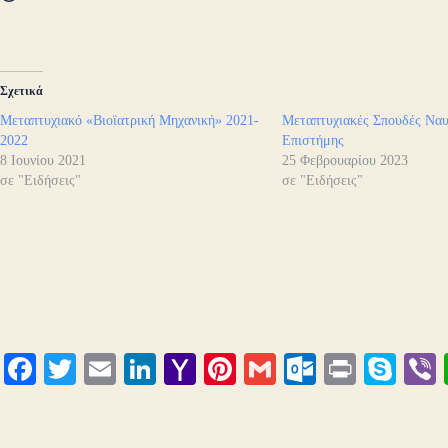
Σχετικά
Μεταπτυχιακό «Βιοϊατρική Μηχανική» 2021-
Μεταπτυχιακές Σπουδές Ναυ
2022
Επιστήμης
8 Ιουνίου 2021
25 Φεβρουαρίου 2023
σε "Ειδήσεις"
σε "Ειδήσεις"
Fa
T
E
Li
Y
Pi
G
O
Pr
S
ce
wi
m
nk
ah
nt
m
ut
in
ky
bo
tte
ail
ed
oo
er
ail
lo
t
pe
r