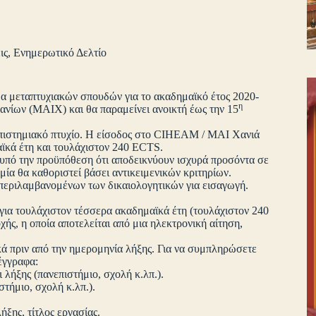
ις
,
Ενημερωτικό Δελτίο
α μεταπτυχιακών σπουδών για το ακαδημαϊκό έτος 2020-
η
ανίων (ΜΑΙΧ) και θα παραμείνει ανοικτή έως την 15
νεπιστημιακό πτυχίο. Η είσοδος στο CIHEAM / MAI Χανιά
αϊκά έτη και τουλάχιστον 240 ECTS.
οι υπό την προϋπόθεση ότι αποδεικνύουν ισχυρά προσόντα σε
ία θα καθοριστεί βάσει αντικειμενικών κριτηρίων.
περιλαμβανομένων των δικαιολογητικών για εισαγωγή.
 για τουλάχιστον τέσσερα ακαδημαϊκά έτη (τουλάχιστον 240
ής, η οποία αποτελείται από μια ηλεκτρονική αίτηση,
κά πριν από την ημερομηνία λήξης. Για να συμπληρώσετε
 έγγραφα:
ι λήξης (πανεπιστήμιο, σχολή κ.λπ.).
στήμιο, σχολή κ.λπ.).
ήξης, τίτλος εργασίας.