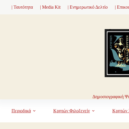
Μετάβαση
| Ταυτότητα
| Media Kit
| Ενημερωτικό Δελτίο
| Επικο
στο
περιεχόμενο
Δημοσιογραφική Ψη
Περιοδικά
Κρητών Φιλοξενείν
Κρητών 