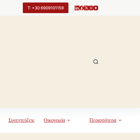
Τ: +30 6909101159
Συνεντεύξεις
Οικονομία
Περισσότερα