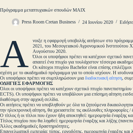
Πρόγραμμα μεταπτυχιακών σπουδών ΜΑΙΧ
Press Room Cretan Business
24 Ιουνίου 2020
Ειδήσε
Ά
νοιξε η εφαρμογή υποβολής αιτήσεων στο πρόγραμμ
2021, του Μεσογειακού Αγρονομικού Ινστιτούτου Χ
Αυγούστου 2020.
Όλοι οι υποψήφιοι πρέπει να κατέχουν σχετικό πα
απαιτεί ένα πτυχίο για τουλάχιστον τέσσερα ακαδημ
Οι κάτοχοι πτυχίου Bachelor είναι επίσης επιλέξιμ
σχέση με το ακαδημαϊκό πρόγραμμα για το οποίο ισχύουν. Η ισοδυναμ
Οι υποψήφιοι πρέπει να συμπληρώσουν μια
διαδικτυακή αίτηση
, συμ
ΟΔΗΓΙΕΣ ΕΦΑΡΜΟΓΗΣ
Όλοι οι υποψήφιοι πρέπει να κατέχουν σχετικό πτυχίο πανεπιστημίου
ECTS). Οι υποψήφιοι πρέπει να υποβάλουν μια επίσημη αίτηση εισδοχ
διαθέσιμη στην αρχική σελίδα.
Οι αιτήσεις πρέπει να υποβληθούν με όλα τα ζητούμενα δικαιολογητι
την ηλεκτρονική αίτηση, θα χρειαστείτε τις ακόλουθες πληροφορίες /
Ο τίτλος ή οι τίτλοι που έχουν ήδη αποκτηθεί: ημερομηνία έναρξης κα
Τίτλος πτυχίου που θα ληφθεί: ημερομηνία έναρξης και λήξης (πανεπι
Άλλες ακαδημαϊκές δραστηριότητες.
Επαγγελματική εμπειρία: τύπος, εργοδότης, ημερομηνία έναρξης και λ