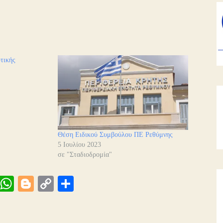
τικής
Θέση Ειδικού Συμβούλου ΠΕ Ρεθύμνης
5 Ιουλίου 2023
σε "Σταδιοδρομία"
Vi
W
Bl
C
Μ
be
ha
og
op
οι
ts
ge
y
ρ