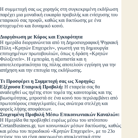
Η συμμετοχή σας ως χορηγός στη συγκεκριμένη εκδήλωση
παρέχει μια μοναδική ευκαιρία προβολής και ενίσχυσης του
εταιρικού σας προφίλ, καθώς και δικτύωσης με ένα
στοχευμένο και δυναμικό κοινό.
Διοργάνωση με Κύρος και Εγκυρότητα
Η ημερίδα διοργανώνεται από τη Δημοσιογραφική Ψηφιακή
Πύλη «Κρητών Επιχειρείν», γνωστή για τη δημιουργία
επιτυχημένων πρωτοβουλιών, όπως η δράση «Κρητών
Φιλοξενείν». Η εμπειρία, η αξιοπιστία και η
αποτελεσματικότητα της πύλης αποτελούν εγγύηση για την
απήχηση και την επιτυχία της εκδήλωσης.
Τι Προσφέρει η Συμμετοχή σας ως Χορηγός;
Εξέχουσα Εταιρική Προβολή:
Η εταιρεία σας θα
αναδειχθεί ως ηγέτης στον τομέα της καινοτομίας και της
βιωσιμότητας, μπροστά σε ένα κοινό που περιλαμβάνει από
πρωτοπόρους επαγγελματίες έως ανώτερα στελέχη και
φορείς λήψης αποφάσεων.
Στοχευμένη Προβολή Μέσω Επικοινωνιακών Καναλιών:
Η Ημερίδα θα προβληθεί ευρέως μέσω του ιστότοπου
CretanBusiness.gr, των κοινωνικών μέσων δικτύωσης, καθώς
και μέσω του περιοδικού «Κρητών Επιχειρείν», με το 23ο
τεύχος του να είναι αφιερωμένο αποκλειστικά στην