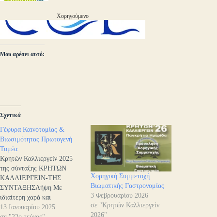
Χορηγούμενο
Μου αρέσει αυτό:
Σχετικά
Γέφυρα Καινοτομίας &
Βιωσιμότητας Πρωτογενή
Τομέα
Κρητών Καλλιεργείν 2025
της σύνταξης ΚΡΗΤΩΝ
Χορηγική Συμμετοχή
ΚΑΛΛΙΕΡΓΕΙΝ-ΤΗΣ
Βιωματικής Γαστρονομίας
ΣΥΝΤΑΞΗΣΛήψη Με
3 Φεβρουαρίου 2026
ιδιαίτερη χαρά και
σε "Κρητών Καλλιεργείν
ενθουσιασμό, σας
13 Ιανουαρίου 2025
2026"
παρουσιάζουμε την
σε "22ο τεύχος"