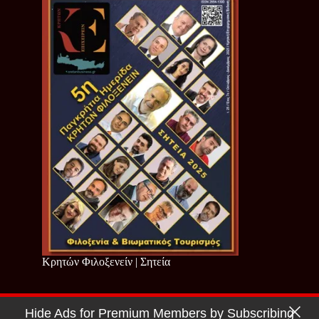
Κρητών Φιλοξενείν | Σητεία
Hide Ads for Premium Members by Subscribing
Copyright © 2026 - Cretan Business | Κρητών Επιχειρείν