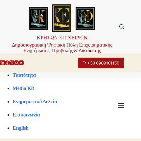
Μετάβαση
στο
περιεχόμενο
ΚΡΗΤΩΝ ΕΠΙΧΕΙΡΕΙΝ
Δημοσιογραφική Ψηφιακή Πύλη Επιχειρηματικής
Ενημέρωσης, Προβολής & Δικτύωσης
Τ: +30 6909101159
Ταυτότητα
Media Kit
Ενημερωτικό Δελτίο
Επικοινωνία
English