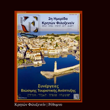
Κρητών Φιλοξενείν | Ρέθυμνο